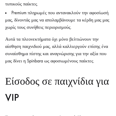
τυπικούς παίκτες.
Premium πληρωμές που αντανακλούν την αφοσίωσή
μας, δίνοντάς μας να απολαμβάνουμε τα κέρδη μας μας
χωρίς τους συνήθεις περιορισμούς.
Αυτά τα πλεονεκτήματα όχι μόνο βελτιώνουν την
αίσθηση παιχνιδιού μας, αλλά καλλιεργούν επίσης ένα
συναίσθημα πίστης και αναγνώρισης για την αξία που
μας δίνει η Spinbara ως αφοσιωμένους παίκτες.
Είσοδος σε παιχνίδια για
VIP