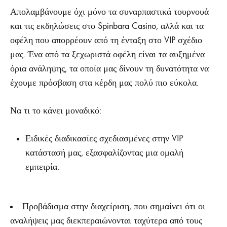
Απολαμβάνουμε όχι μόνο τα συναρπαστικά τουρνουά
και τις εκδηλώσεις στο Spinbara Casino, αλλά και τα
οφέλη που απορρέουν από τη ένταξη στο VIP σχέδιο
μας. Ένα από τα ξεχωριστά οφέλη είναι τα αυξημένα
όρια ανάληψης, τα οποία μας δίνουν τη δυνατότητα να
έχουμε πρόσβαση στα κέρδη μας πολύ πιο εύκολα.
Να τι το κάνει μοναδικό:
Ειδικές διαδικασίες σχεδιασμένες στην VIP
κατάστασή μας, εξασφαλίζοντας μια ομαλή
εμπειρία.
Προβάδισμα στην διαχείριση, που σημαίνει ότι οι
αναλήψεις μας διεκπεραιώνονται ταχύτερα από τους