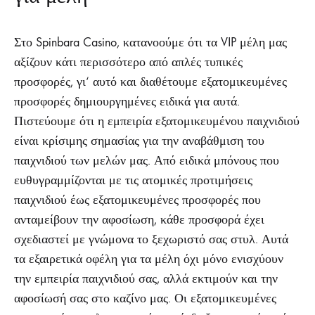
Στο Spinbara Casino, κατανοούμε ότι τα VIP μέλη μας
αξίζουν κάτι περισσότερο από απλές τυπικές
προσφορές, γι‘ αυτό και διαθέτουμε εξατομικευμένες
προσφορές δημιουργημένες ειδικά για αυτά.
Πιστεύουμε ότι η εμπειρία εξατομικευμένου παιχνιδιού
είναι κρίσιμης σημασίας για την αναβάθμιση του
παιχνιδιού των μελών μας. Από ειδικά μπόνους που
ευθυγραμμίζονται με τις ατομικές προτιμήσεις
παιχνιδιού έως εξατομικευμένες προσφορές που
ανταμείβουν την αφοσίωση, κάθε προσφορά έχει
σχεδιαστεί με γνώμονα το ξεχωριστό σας στυλ. Αυτά
τα εξαιρετικά οφέλη για τα μέλη όχι μόνο ενισχύουν
την εμπειρία παιχνιδιού σας, αλλά εκτιμούν και την
αφοσίωσή σας στο καζίνο μας. Οι εξατομικευμένες