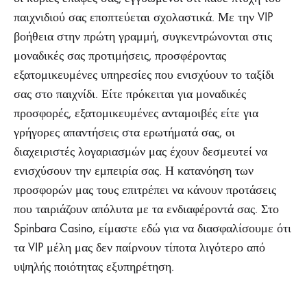
παιχνιδιού σας εποπτεύεται σχολαστικά. Με την VIP
βοήθεια στην πρώτη γραμμή, συγκεντρώνονται στις
μοναδικές σας προτιμήσεις, προσφέροντας
εξατομικευμένες υπηρεσίες που ενισχύουν το ταξίδι
σας στο παιχνίδι. Είτε πρόκειται για μοναδικές
προσφορές, εξατομικευμένες ανταμοιβές είτε για
γρήγορες απαντήσεις στα ερωτήματά σας, οι
διαχειριστές λογαριασμών μας έχουν δεσμευτεί να
ενισχύσουν την εμπειρία σας. Η κατανόηση των
προσφορών μας τους επιτρέπει να κάνουν προτάσεις
που ταιριάζουν απόλυτα με τα ενδιαφέροντά σας. Στο
Spinbara Casino, είμαστε εδώ για να διασφαλίσουμε ότι
τα VIP μέλη μας δεν παίρνουν τίποτα λιγότερο από
υψηλής ποιότητας εξυπηρέτηση.