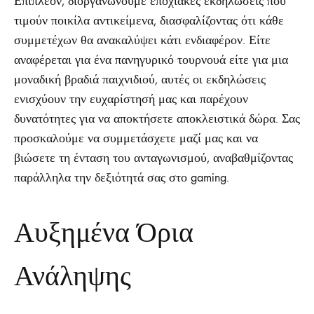
Επιπλέον, διοργανώνουμε εποχιακές εκδηλώσεις που
τιμούν ποικίλα αντικείμενα, διασφαλίζοντας ότι κάθε
συμμετέχων θα ανακαλύψει κάτι ενδιαφέρον. Είτε
αναφέρεται για ένα πανηγυρικό τουρνουά είτε για μια
μοναδική βραδιά παιχνιδιού, αυτές οι εκδηλώσεις
ενισχύουν την ευχαρίστησή μας και παρέχουν
δυνατότητες για να αποκτήσετε αποκλειστικά δώρα. Σας
προσκαλούμε να συμμετάσχετε μαζί μας και να
βιώσετε τη ένταση του ανταγωνισμού, αναβαθμίζοντας
παράλληλα την δεξιότητά σας στο gaming.
Αυξημένα Όρια
Ανάληψης