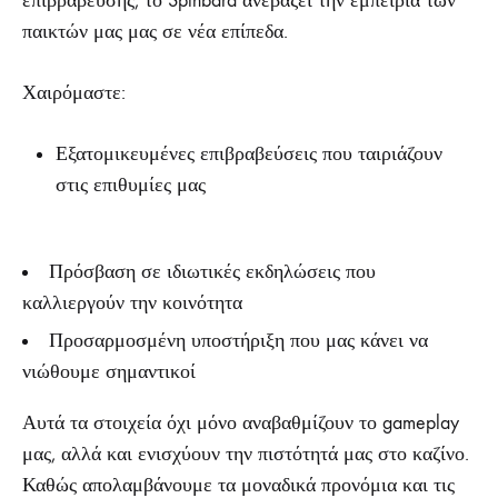
επιβράβευσης, το Spinbara ανεβάζει την εμπειρία των
παικτών μας μας σε νέα επίπεδα.
Χαιρόμαστε:
Εξατομικευμένες επιβραβεύσεις που ταιριάζουν
στις επιθυμίες μας
Πρόσβαση σε ιδιωτικές εκδηλώσεις που
καλλιεργούν την κοινότητα
Προσαρμοσμένη υποστήριξη που μας κάνει να
νιώθουμε σημαντικοί
Αυτά τα στοιχεία όχι μόνο αναβαθμίζουν το gameplay
μας, αλλά και ενισχύουν την πιστότητά μας στο καζίνο.
Καθώς απολαμβάνουμε τα μοναδικά προνόμια και τις