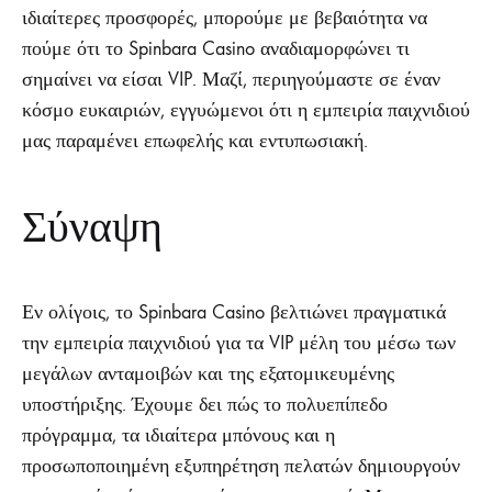
ιδιαίτερες προσφορές, μπορούμε με βεβαιότητα να
πούμε ότι το Spinbara Casino αναδιαμορφώνει τι
σημαίνει να είσαι VIP. Μαζί, περιηγούμαστε σε έναν
κόσμο ευκαιριών, εγγυώμενοι ότι η εμπειρία παιχνιδιού
μας παραμένει επωφελής και εντυπωσιακή.
Σύναψη
Εν ολίγοις, το Spinbara Casino βελτιώνει πραγματικά
την εμπειρία παιχνιδιού για τα VIP μέλη του μέσω των
μεγάλων ανταμοιβών και της εξατομικευμένης
υποστήριξης. Έχουμε δει πώς το πολυεπίπεδο
πρόγραμμα, τα ιδιαίτερα μπόνους και η
προσωποποιημένη εξυπηρέτηση πελατών δημιουργούν