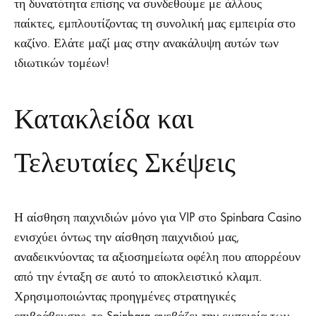
τη δυνατότητα επίσης να συνδεθούμε με άλλους
παίκτες, εμπλουτίζοντας τη συνολική μας εμπειρία στο
καζίνο. Ελάτε μαζί μας στην ανακάλυψη αυτών των
ιδιωτικών τομέων!
Κατακλείδα και
Τελευταίες Σκέψεις
Η αίσθηση παιχνιδιών μόνο για VIP στο Spinbara Casino
ενισχύει όντως την αίσθηση παιχνιδιού μας,
αναδεικνύοντας τα αξιοσημείωτα οφέλη που απορρέουν
από την ένταξη σε αυτό το αποκλειστικό κλαμπ.
Χρησιμοποιώντας προηγμένες στρατηγικές