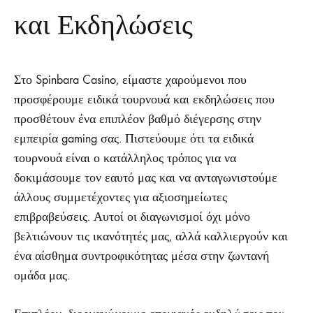
και Εκδηλώσεις
Στο Spinbara Casino, είμαστε χαρούμενοι που
προσφέρουμε ειδικά τουρνουά και εκδηλώσεις που
προσθέτουν ένα επιπλέον βαθμό διέγερσης στην
εμπειρία gaming σας. Πιστεύουμε ότι τα ειδικά
τουρνουά είναι ο κατάλληλος τρόπος για να
δοκιμάσουμε τον εαυτό μας και να ανταγωνιστούμε
άλλους συμμετέχοντες για αξιοσημείωτες
επιβραβεύσεις. Αυτοί οι διαγωνισμοί όχι μόνο
βελτιώνουν τις ικανότητές μας, αλλά καλλιεργούν και
ένα αίσθημα συντροφικότητας μέσα στην ζωντανή
ομάδα μας.