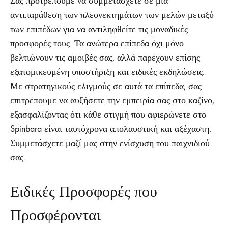
Σας προτρέπουμε να συμμετάσχετε σε μια
αντιπαράθεση των πλεονεκτημάτων των μελών μεταξύ
των επιπέδων για να αντιληφθείτε τις μοναδικές
προσφορές τους. Τα ανώτερα επίπεδα όχι μόνο
βελτιώνουν τις αμοιβές σας, αλλά παρέχουν επίσης
εξατομικευμένη υποστήριξη και ειδικές εκδηλώσεις.
Με στρατηγικούς ελιγμούς σε αυτά τα επίπεδα, σας
επιτρέπουμε να αυξήσετε την εμπειρία σας στο καζίνο,
εξασφαλίζοντας ότι κάθε στιγμή που αφιερώνετε στο
Spinbara είναι ταυτόχρονα απολαυστική και αξέχαστη.
Συμμετάσχετε μαζί μας στην ενίσχυση του παιχνιδιού
σας.
Ειδικές Προσφορές που
Προσφέρονται