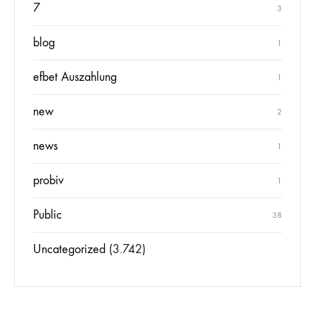
7
3
blog
1
efbet Auszahlung
1
new
2
news
1
probiv
1
Public
38
Uncategorized
(3.742)