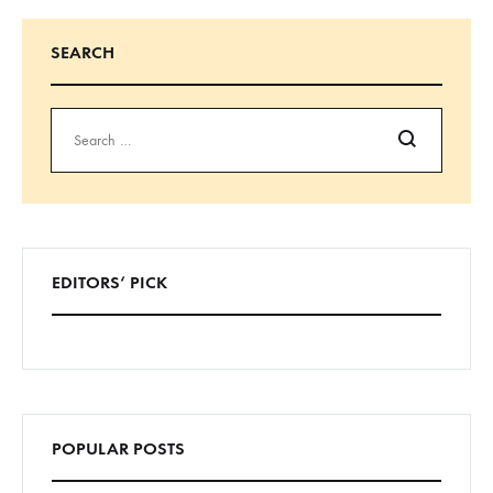
SEARCH
EDITORS‘ PICK
POPULAR POSTS