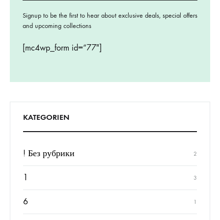
Signup to be the first to hear about exclusive deals, special offers
and upcoming collections
[mc4wp_form id=“77″]
KATEGORIEN
! Без рубрики
2
1
3
6
1