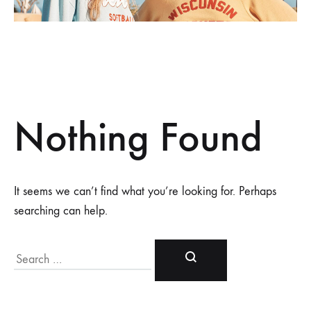
Nothing Found
It seems we can’t find what you’re looking for. Perhaps
searching can help.