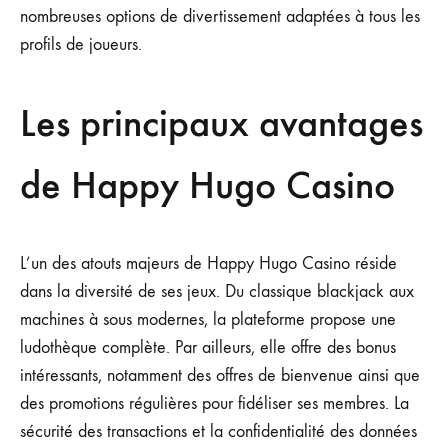
nombreuses options de divertissement adaptées à tous les
profils de joueurs.
Les principaux avantages
de Happy Hugo Casino
L’un des atouts majeurs de Happy Hugo Casino réside
dans la diversité de ses jeux. Du classique blackjack aux
machines à sous modernes, la plateforme propose une
ludothèque complète. Par ailleurs, elle offre des bonus
intéressants, notamment des offres de bienvenue ainsi que
des promotions régulières pour fidéliser ses membres. La
sécurité des transactions et la confidentialité des données