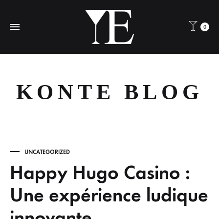
0
KONTE BLOG
UNCATEGORIZED
Happy Hugo Casino :
Une expérience ludique
innovante