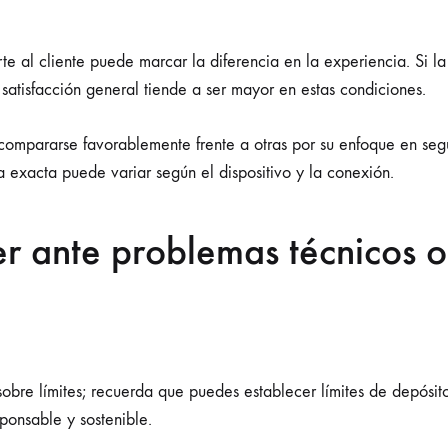
te al cliente puede marcar la diferencia en la experiencia. Si la
a satisfacción general tiende a ser mayor en estas condiciones.
compararse favorablemente frente a otras por su enfoque en segu
 exacta puede variar según el dispositivo y la conexión.
r ante problemas técnicos o
bre límites; recuerda que puedes establecer límites de depósit
ponsable y sostenible.