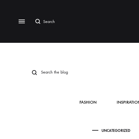
FASHION
INSPIRATIO
UNCATEGORIZED