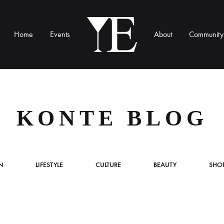
Home
Events
About
Community
YE
Munich
KONTE BLOG
N
LIFESTYLE
CULTURE
BEAUTY
SHO