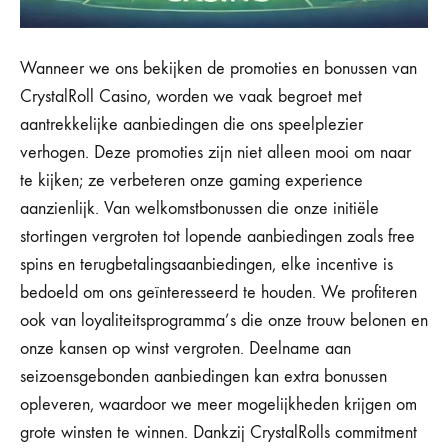
Wanneer we ons bekijken de promoties en bonussen van
CrystalRoll Casino, worden we vaak begroet met
aantrekkelijke aanbiedingen die ons speelplezier
verhogen. Deze promoties zijn niet alleen mooi om naar
te kijken; ze verbeteren onze gaming experience
aanzienlijk. Van welkomstbonussen die onze initiële
stortingen vergroten tot lopende aanbiedingen zoals free
spins en terugbetalingsaanbiedingen, elke incentive is
bedoeld om ons geïnteresseerd te houden. We profiteren
ook van loyaliteitsprogramma’s die onze trouw belonen en
onze kansen op winst vergroten. Deelname aan
seizoensgebonden aanbiedingen kan extra bonussen
opleveren, waardoor we meer mogelijkheden krijgen om
grote winsten te winnen. Dankzij CrystalRolls commitment