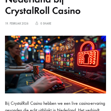
CrystalRoll Casino
19. FEBRUAR 2026
0 SHARE
Bij CrystalRoll Casino hebben we een live casino-ervaring
gevonden die echt uitblinkt in Nederland. Het verbindt