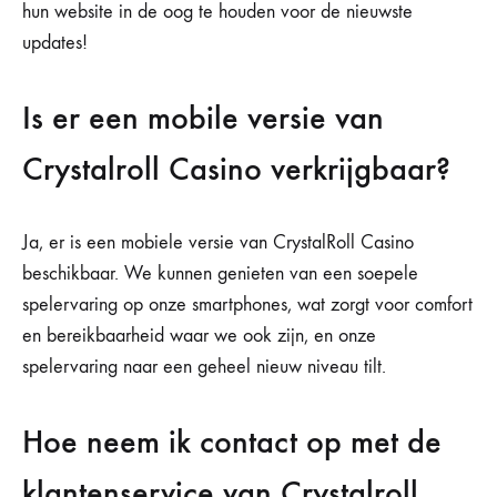
hun website in de oog te houden voor de nieuwste
updates!
Is er een mobile versie van
Crystalroll Casino verkrijgbaar?
Ja, er is een mobiele versie van CrystalRoll Casino
beschikbaar. We kunnen genieten van een soepele
spelervaring op onze smartphones, wat zorgt voor comfort
en bereikbaarheid waar we ook zijn, en onze
spelervaring naar een geheel nieuw niveau tilt.
Hoe neem ik contact op met de
klantenservice van Crystalroll