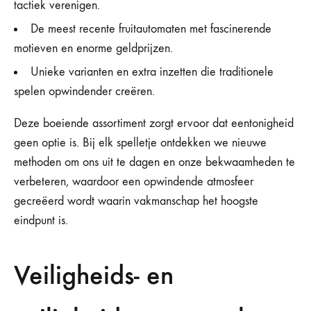
tactiek verenigen.
De meest recente fruitautomaten met fascinerende
motieven en enorme geldprijzen.
Unieke varianten en extra inzetten die traditionele
spelen opwindender creëren.
Deze boeiende assortiment zorgt ervoor dat eentonigheid
geen optie is. Bij elk spelletje ontdekken we nieuwe
methoden om ons uit te dagen en onze bekwaamheden te
verbeteren, waardoor een opwindende atmosfeer
gecreëerd wordt waarin vakmanschap het hoogste
eindpunt is.
Veiligheids- en