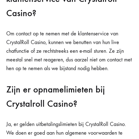
Casino?
Om contact op te nemen met de klantenservice van
CrystalRoll Casino, kunnen we benutten van hun live
chatfunctie of ze rechtstreeks een e-mail sturen. Ze zijn
meestal snel met reageren, dus aarzel niet om contact met
hen op te nemen als we bijstand nodig hebben.
Zijn er opnamelimieten bij
Crystalroll Casino?
Ja, er gelden uitbetalingslimieten bij CrystalRoll Casino.
We doen er goed aan hun algemene voorwaarden te