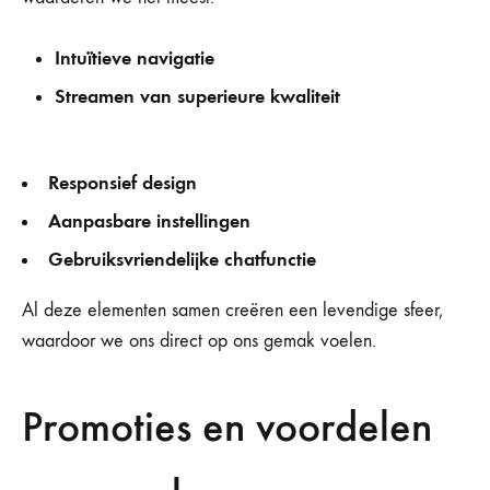
Intuïtieve navigatie
Streamen van superieure kwaliteit
Responsief design
Aanpasbare instellingen
Gebruiksvriendelijke chatfunctie
Al deze elementen samen creëren een levendige sfeer,
waardoor we ons direct op ons gemak voelen.
Promoties en voordelen