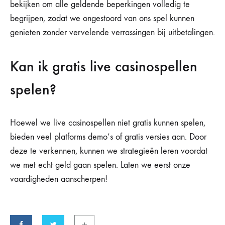
bekijken om alle geldende beperkingen volledig te
begrijpen, zodat we ongestoord van ons spel kunnen
genieten zonder vervelende verrassingen bij uitbetalingen.
Kan ik gratis live casinospellen
spelen?
Hoewel we live casinospellen niet gratis kunnen spelen,
bieden veel platforms demo’s of gratis versies aan. Door
deze te verkennen, kunnen we strategieën leren voordat
we met echt geld gaan spelen. Laten we eerst onze
vaardigheden aanscherpen!