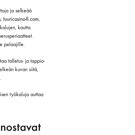
toja ja selkeää
n,
tuuricasino-fi.com
,
kalujen, kautta.
perusperiaatteet.
e pelaajille.
a talletus- ja tappio-
elkeän kuvan siitä,
.
isen työkaluja auttaa
nnostavat