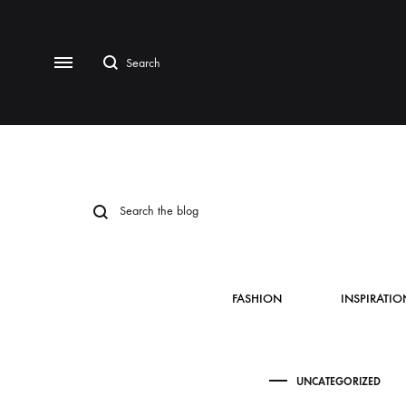
FASHION
INSPIRATIO
UNCATEGORIZED