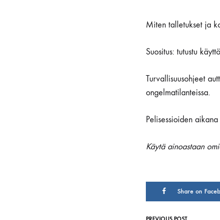
Miten talletukset ja k
Suositus: tutustu käyt
Turvallisuusohjeet au
ongelmatilanteissa.
Pelisessioiden aikana 
Käytä ainoastaan omia 
Share on Face
PREVIOUS POST