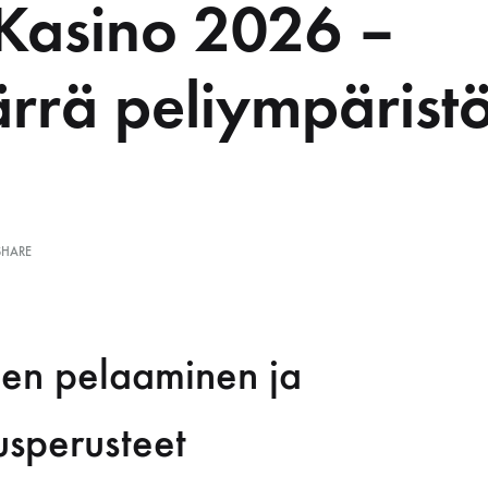
 Kasino 2026 –
rä peliympäristö
SHARE
nen pelaaminen ja
uusperusteet