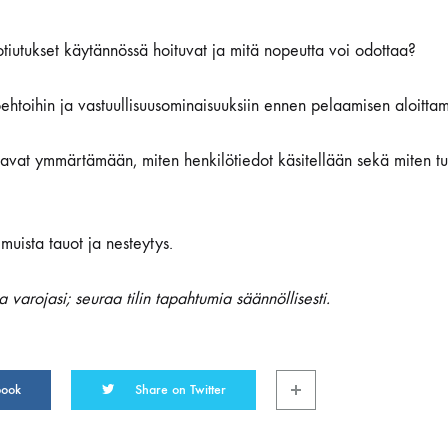
otiutukset käytännössä hoituvat ja mitä nopeutta voi odottaa?
töehtoihin ja vastuullisuusominaisuuksiin ennen pelaamisen aloittam
ttavat ymmärtämään, miten henkilötiedot käsitellään sekä miten t
muista tauot ja nesteytys.
varojasi; seuraa tilin tapahtumia säännöllisesti.
book
Share on Twitter