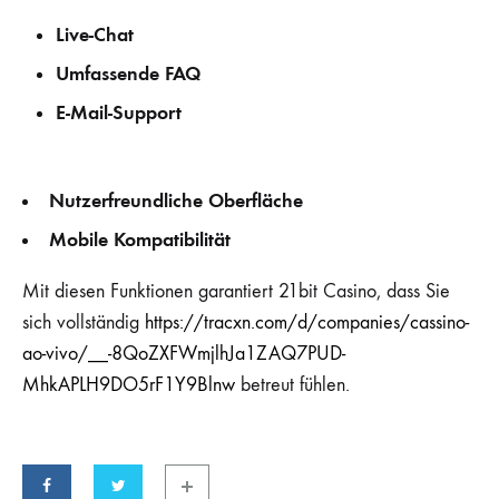
Live-Chat
Umfassende FAQ
E-Mail-Support
Nutzerfreundliche Oberfläche
Mobile Kompatibilität
Mit diesen Funktionen garantiert 21bit Casino, dass Sie
sich vollständig
https://tracxn.com/d/companies/cassino-
ao-vivo/__-8QoZXFWmjlhJa1ZAQ7PUD-
MhkAPLH9DO5rF1Y9Blnw
betreut fühlen.