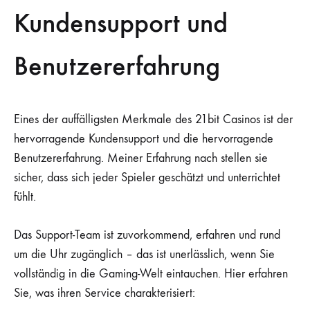
Kundensupport und
Benutzererfahrung
Eines der auffälligsten Merkmale des 21bit Casinos ist der
hervorragende Kundensupport und die hervorragende
Benutzererfahrung. Meiner Erfahrung nach stellen sie
sicher, dass sich jeder Spieler geschätzt und unterrichtet
fühlt.
Das Support-Team ist zuvorkommend, erfahren und rund
um die Uhr zugänglich – das ist unerlässlich, wenn Sie
vollständig in die Gaming-Welt eintauchen. Hier erfahren
Sie, was ihren Service charakterisiert: