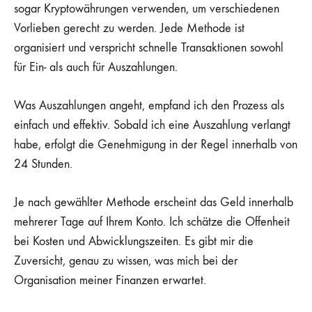
sogar Kryptowährungen verwenden, um verschiedenen
Vorlieben gerecht zu werden. Jede Methode ist
organisiert und verspricht schnelle Transaktionen sowohl
für Ein- als auch für Auszahlungen.
Was Auszahlungen angeht, empfand ich den Prozess als
einfach und effektiv. Sobald ich eine Auszahlung verlangt
habe, erfolgt die Genehmigung in der Regel innerhalb von
24 Stunden.
Je nach gewählter Methode erscheint das Geld innerhalb
mehrerer Tage auf Ihrem Konto. Ich schätze die Offenheit
bei Kosten und Abwicklungszeiten. Es gibt mir die
Zuversicht, genau zu wissen, was mich bei der
Organisation meiner Finanzen erwartet.