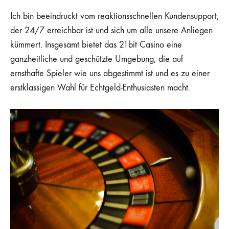
Ich bin beeindruckt vom reaktionsschnellen Kundensupport,
der 24/7 erreichbar ist und sich um alle unsere Anliegen
kümmert. Insgesamt bietet das 21bit Casino eine
ganzheitliche und geschützte Umgebung, die auf
ernsthafte Spieler wie uns abgestimmt ist und es zu einer
erstklassigen Wahl für Echtgeld-Enthusiasten macht.