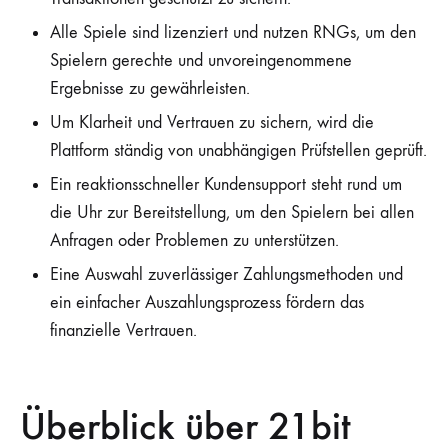
Alle Spiele sind lizenziert und nutzen RNGs, um den
Spielern gerechte und unvoreingenommene
Ergebnisse zu gewährleisten.
Um Klarheit und Vertrauen zu sichern, wird die
Plattform ständig von unabhängigen Prüfstellen geprüft.
Ein reaktionsschneller Kundensupport steht rund um
die Uhr zur Bereitstellung, um den Spielern bei allen
Anfragen oder Problemen zu unterstützen.
Eine Auswahl zuverlässiger Zahlungsmethoden und
ein einfacher Auszahlungsprozess fördern das
finanzielle Vertrauen.
Überblick über 21bit