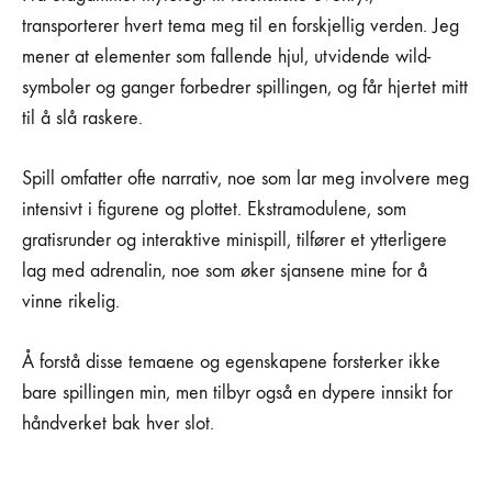
transporterer hvert tema meg til en forskjellig verden. Jeg
mener at elementer som fallende hjul, utvidende wild-
symboler og ganger forbedrer spillingen, og får hjertet mitt
til å slå raskere.
Spill omfatter ofte narrativ, noe som lar meg involvere meg
intensivt i figurene og plottet. Ekstramodulene, som
gratisrunder og interaktive minispill, tilfører et ytterligere
lag med adrenalin, noe som øker sjansene mine for å
vinne rikelig.
Å forstå disse temaene og egenskapene forsterker ikke
bare spillingen min, men tilbyr også en dypere innsikt for
håndverket bak hver slot.