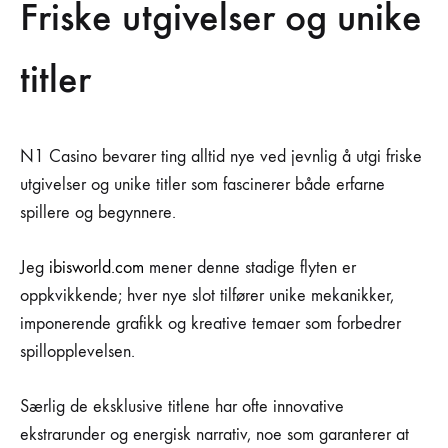
Friske utgivelser og unike
titler
N1 Casino bevarer ting alltid nye ved jevnlig å utgi friske
utgivelser og unike titler som fascinerer både erfarne
spillere og begynnere.
Jeg
ibisworld.com
mener denne stadige flyten er
oppkvikkende; hver nye slot tilfører unike mekanikker,
imponerende grafikk og kreative temaer som forbedrer
spillopplevelsen.
Særlig de eksklusive titlene har ofte innovative
ekstrarunder og energisk narrativ, noe som garanterer at