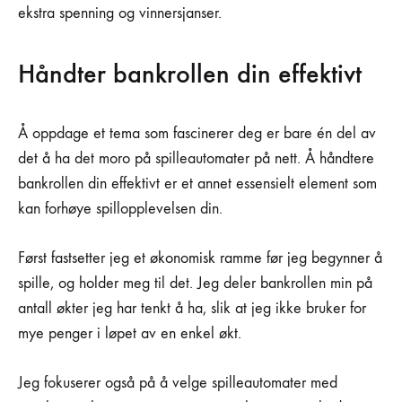
ekstra spenning og vinnersjanser.
Håndter bankrollen din effektivt
Å oppdage et tema som fascinerer deg er bare én del av
det å ha det moro på spilleautomater på nett. Å håndtere
bankrollen din effektivt er et annet essensielt element som
kan forhøye spillopplevelsen din.
Først fastsetter jeg et økonomisk ramme før jeg begynner å
spille, og holder meg til det. Jeg deler bankrollen min på
antall økter jeg har tenkt å ha, slik at jeg ikke bruker for
mye penger i løpet av en enkel økt.
Jeg fokuserer også på å velge spilleautomater med