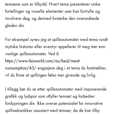
temaene som er tilbydd. Hvert tema presenterer unike
fortellinger og visuelle elementer som kan fortrylle og
involvere deg, og dermed forsterke den overordnede
gleden din.
For eksempel synes jeg at spilleautomater med tema rundt
mytiske historier eller eventyr appellerer til meg mer enn
vanlige spilleautomater. Ved å
https://www.ibisworld.com/au/bed/meat-
consumption/43/
engasjere deg i et tema du foretrekker,
vil du finne at spillingen føles mer givende og livlig.
I tillegg bør du se etter spilleautomater med imponerende
grafikk og lydspor som utfyller temaet og forbedrer
fordypningen din. Ikke overse potensialet for innovative
spillmekanikker assosiert med temaer, da de kan tilby