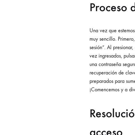
Proceso 
Una vez que estemos 
muy sencillo. Primero
sesión“. Al presionar
vez ingresados, pulsa
una contraseña segura
recuperación de clave
preparados para sume
¡Comencemos y a dive
Resolució
acceso