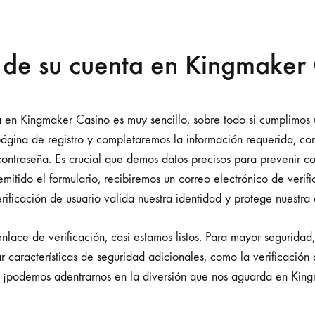
 de su cuenta en Kingmaker
 en Kingmaker Casino es muy sencillo, sobre todo si cumplimos u
página de registro y completaremos la información requerida, c
contraseña. Es crucial que demos datos precisos para prevenir c
emitido el formulario, recibiremos un correo electrónico de verifi
erificación de usuario valida nuestra identidad y protege nuestra 
enlace de verificación, casi estamos listos. Para mayor seguridad
r características de seguridad adicionales, como la verificación
, ¡podemos adentrarnos en la diversión que nos aguarda en Kin