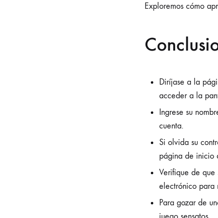
Exploremos cómo apro
Conclusio
Diríjase a la pág
acceder a la pant
Ingrese su nombre
cuenta.
Si olvida su cont
página de inicio 
Verifique de que 
electrónico para 
Para gozar de una
juego sensatos.