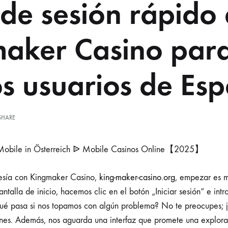
o de sesión rápido
aker Casino par
s usuarios de Es
SHARE
avesía con Kingmaker Casino,
king-maker-casino.org
, empezar es m
ntalla de inicio, hacemos clic en el botón „Iniciar sesión“ e int
qué pasa si nos topamos con algún problema? No te preocupes; j
es. Además, nos aguarda una interfaz que promete una explorac