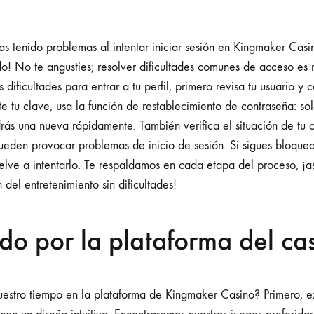
s tenido problemas al intentar iniciar sesión en Kingmaker Cas
o! No te angusties; resolver dificultades comunes de acceso es 
 dificultades para entrar a tu perfil, primero revisa tu usuario y c
ste tu clave, usa la función de restablecimiento de contraseña: so
rás una nueva rápidamente. También verifica el situación de tu c
r pueden provocar problemas de inicio de sesión. Si sigues bloque
elve a intentarlo. Te respaldamos en cada etapa del proceso, ¡
 del entretenimiento sin dificultades!
o por la plataforma del ca
stro tiempo en la plataforma de Kingmaker Casino? Primero, e