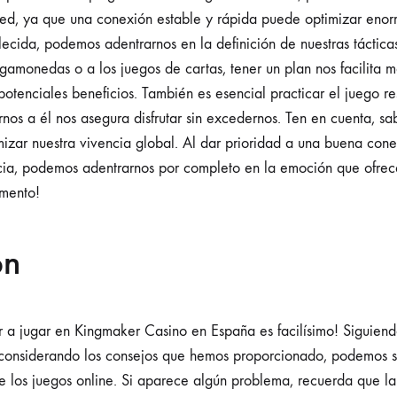
red, ya que una conexión estable y rápida puede optimizar eno
ecida, podemos adentrarnos en la definición de nuestras táctica
agamonedas o a los juegos de cartas, tener un plan nos facilita m
potenciales beneficios. También es esencial practicar el juego re
irnos a él nos asegura disfrutar sin excedernos. Ten en cuenta, s
zar nuestra vivencia global. Al dar prioridad a una buena conex
cia, podemos adentrarnos por completo en la emoción que ofre
mento!
ón
 a jugar en Kingmaker Casino en España es facilísimo! Siguiend
y considerando los consejos que hemos proporcionado, podemos s
 los juegos online. Si aparece algún problema, recuerda que la 