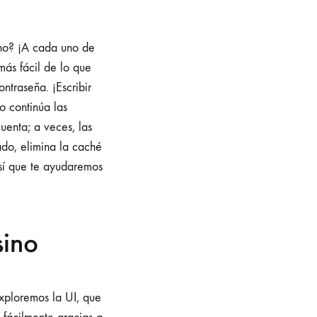
ino? ¡A cada uno de
más fácil de lo que
ontraseña. ¡Escribir
lo continúa las
uenta; a veces, las
ado, elimina la caché
así que te ayudaremos
sino
xploremos la UI, que