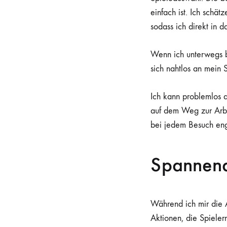
einfach ist. Ich schät
sodass ich direkt in 
Wenn ich unterwegs bi
sich nahtlos an mein 
Ich kann problemlos a
auf dem Weg zur Arbeit
bei jedem Besuch eng
Spannend
Während ich mir die 
Aktionen, die Spieler