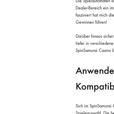
Die Spielautomaten b
Dealer-Bereich ein im
fasziniert hat mich d
Gewinnen führen!
Darüber hinaus sichert
tiefer in verschieden
SpinSamurai Casino bi
Anwender
Kompatibi
Sich im SpinSamurai 
Spieleauswahl. Die be