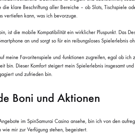
ze die klare Beschriftung aller Bereiche – ob Slots, Tischspiele od
das vertiefen kann, was ich bevorzuge.
n, ist die mobile Kompatibilität ein wirklicher Pluspunkt. Das Des
Smartphone an und sorgt so für ein reibungsloses Spielerlebnis o
uf meine Favoritenspiele und -funktionen zugreifen, egal ob ich
 bin. Dieser Komfort steigert mein Spielerlebnis insgesamt und st
agiert und zufrieden bin.
e Boni und Aktionen
Angebote im SpinSamurai Casino ansehe, bin ich von den aufre
n wie mir zur Verfügung stehen, begeistert.