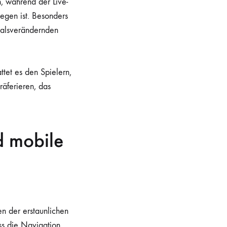
 während der Live-
legen ist. Besonders
ksalsverändernden
ttet es den Spielern,
räferieren, das
d mobile
n der erstaunlichen
ss die Navigation