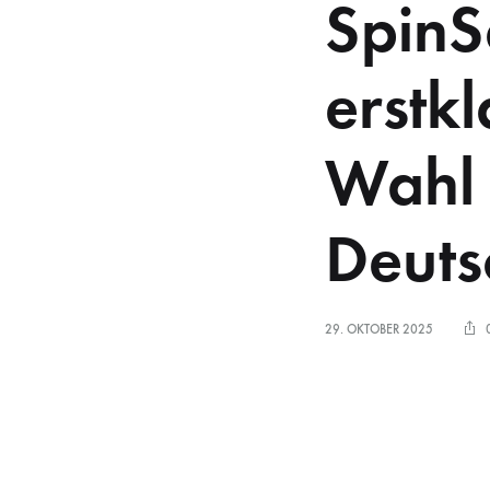
SpinS
erstk
Wahl 
Deuts
29. OKTOBER 2025