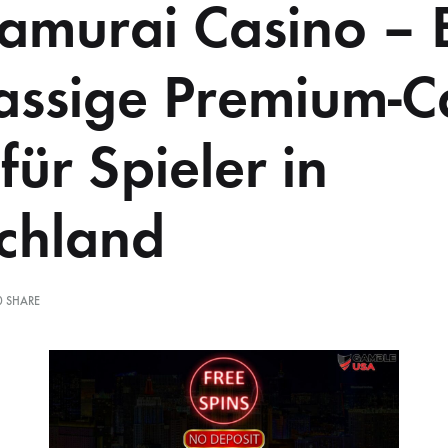
amurai Casino – 
lassige Premium-C
für Spieler in
chland
0 SHARE