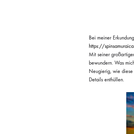
Bei meiner Erkundung
https://spinsamuraic
Mit seiner großartige
bewundern. Was mich 
Neugierig, wie diese
Details enthüllen.