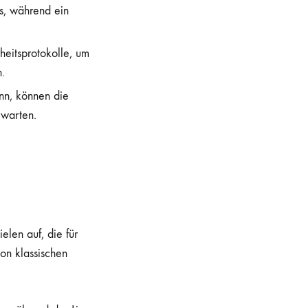
is, während ein
heitsprotokolle, um
n.
nn, können die
rwarten.
elen auf, die für
von klassischen