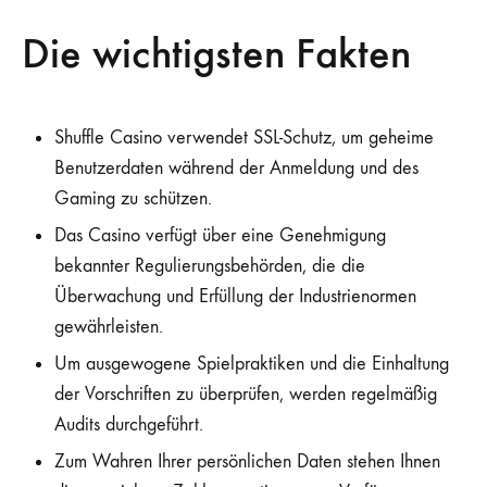
Die wichtigsten Fakten
Shuffle Casino verwendet SSL-Schutz, um geheime
Benutzerdaten während der Anmeldung und des
Gaming zu schützen.
Das Casino verfügt über eine Genehmigung
bekannter Regulierungsbehörden, die die
Überwachung und Erfüllung der Industrienormen
gewährleisten.
Um ausgewogene Spielpraktiken und die Einhaltung
der Vorschriften zu überprüfen, werden regelmäßig
Audits durchgeführt.
Zum Wahren Ihrer persönlichen Daten stehen Ihnen