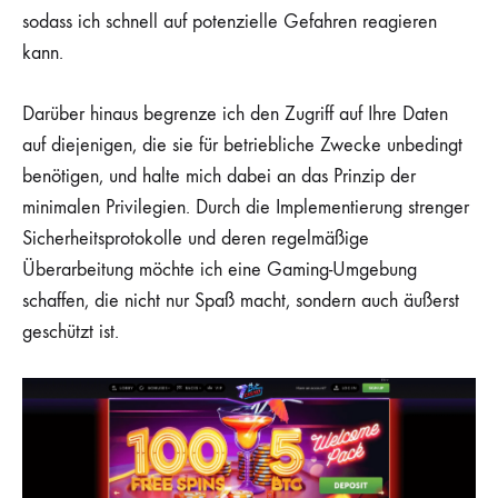
sodass ich schnell auf potenzielle Gefahren reagieren
kann.
Darüber hinaus begrenze ich den Zugriff auf Ihre Daten
auf diejenigen, die sie für betriebliche Zwecke unbedingt
benötigen, und halte mich dabei an das Prinzip der
minimalen Privilegien. Durch die Implementierung strenger
Sicherheitsprotokolle und deren regelmäßige
Überarbeitung möchte ich eine Gaming-Umgebung
schaffen, die nicht nur Spaß macht, sondern auch äußerst
geschützt ist.