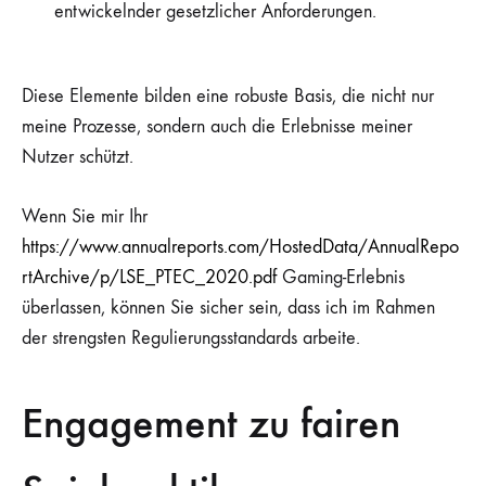
entwickelnder gesetzlicher Anforderungen.
Diese Elemente bilden eine robuste Basis, die nicht nur
meine Prozesse, sondern auch die Erlebnisse meiner
Nutzer schützt.
Wenn Sie mir Ihr
https://www.annualreports.com/HostedData/AnnualRepo
rtArchive/p/LSE_PTEC_2020.pdf
Gaming-Erlebnis
überlassen, können Sie sicher sein, dass ich im Rahmen
der strengsten Regulierungsstandards arbeite.
Engagement zu fairen