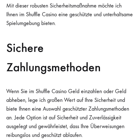
Mit dieser robusten Sicherheitsmaßnahme möchte ich
Ihnen im Shuffle Casino eine geschützte und unterhaltsame
Spielumgebung bieten.
Sichere
Zahlungsmethoden
Wenn Sie im Shuffle Casino Geld einzahlen oder Geld
abheben, lege ich großen Wert auf Ihre Sicherheit und
biete Ihnen eine Auswahl geschützter Zahlungsmethoden
an. Jede Option ist auf Sicherheit und Zuverlässigkeit
ausgelegt und gewährleistet, dass Ihre Überweisungen
reibungslos und geschützt ablaufen.