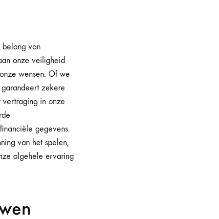
t belang van
 aan onze veiligheid
p onze wensen. Of we
e garandeert zekere
 vertraging in onze
rde
financiële gegevens.
ning van het spelen,
nze algehele ervaring
uwen