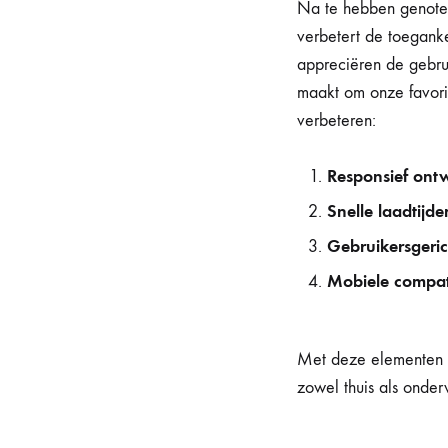
Na te hebben genoten 
verbetert de toeganke
appreciëren de gebrui
maakt om onze favorie
verbeteren:
Responsief ont
Snelle laadtijde
Gebruikersgeric
Mobiele compatib
Met deze elementen 
zowel thuis als onde