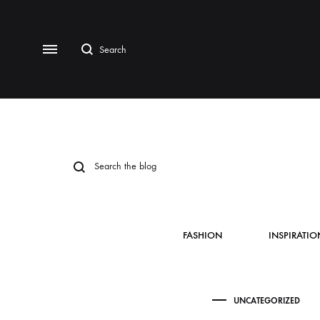
FASHION
INSPIRATIO
UNCATEGORIZED