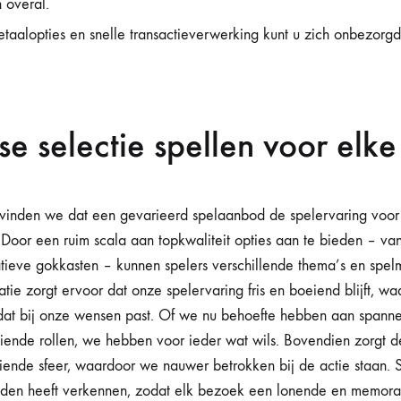
n overal.
etaalopties en snelle transactieverwerking kunt u zich onbezorg
se selectie spellen voor elke
 vinden we dat een gevarieerd spelaanbod de spelervaring voor 
. Door een ruim scala aan topkwaliteit opties aan te bieden – va
vatieve gokkasten – kunnen spelers verschillende thema’s en sp
tie zorgt ervoor dat onze spelervaring fris en boeiend blijft, wa
 dat bij onze wensen past. Of we nu behoefte hebben aan spanne
iende rollen, we hebben voor ieder wat wils. Bovendien zorgt d
iende sfeer, waardoor we nauwer betrokken bij de actie staan
bieden heeft verkennen, zodat elk bezoek een lonende en memora