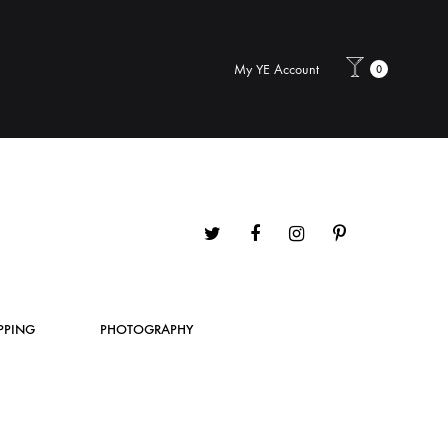
My YE Account
0
Twitter
Facebook
Instagram
Pinterest
PPING
PHOTOGRAPHY