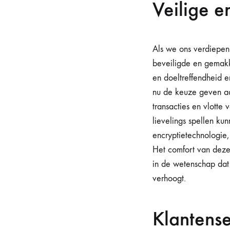
Veilige e
Als we ons verdiepen 
beveiligde en gemakkel
en doeltreffendheid 
nu de keuze geven aan
transacties en vlotte
lievelings spellen k
encryptietechnologie
Het comfort van deze 
in de wetenschap dat
verhoogt.
Klantens