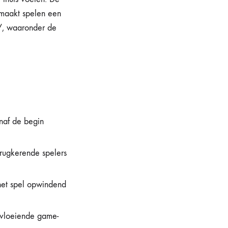
e maakt spelen een
/
, waaronder de
naf de begin
erugkerende spelers
 het spel opwindend
n vloeiende game-