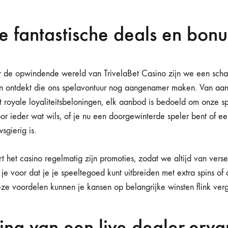
je fantastische deals en bonu
r de opwindende wereld van TrivelaBet Casino zijn we een schat
n ontdekt die ons spelavontuur nog aangenamer maken. Van aan
 royale loyaliteitsbeloningen, elk aanbod is bedoeld om onze sp
voor ieder wat wils, of je nu een doorgewinterde speler bent of 
gierig is.
t het casino regelmatig zijn promoties, zodat we altijd van ver
je voor dat je je speeltegoed kunt uitbreiden met extra spins of 
eze voordelen kunnen je kansen op belangrijke winsten flink verg
ng van een live dealer-erva