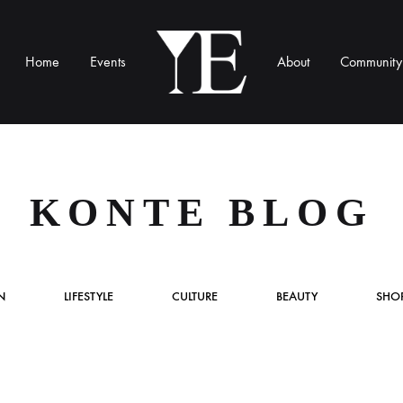
Home
Events
About
Community
YE
Munich
KONTE BLOG
N
LIFESTYLE
CULTURE
BEAUTY
SHO