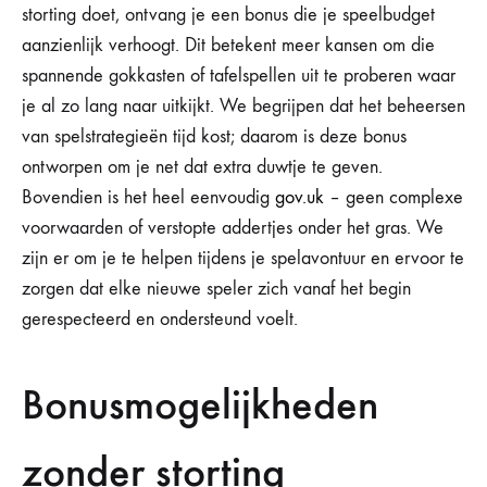
storting doet, ontvang je een bonus die je speelbudget
aanzienlijk verhoogt. Dit betekent meer kansen om die
spannende gokkasten of tafelspellen uit te proberen waar
je al zo lang naar uitkijkt. We begrijpen dat het beheersen
van spelstrategieën tijd kost; daarom is deze bonus
ontworpen om je net dat extra duwtje te geven.
Bovendien is het heel eenvoudig
gov.uk
– geen complexe
voorwaarden of verstopte addertjes onder het gras. We
zijn er om je te helpen tijdens je spelavontuur en ervoor te
zorgen dat elke nieuwe speler zich vanaf het begin
gerespecteerd en ondersteund voelt.
Bonusmogelijkheden
zonder storting