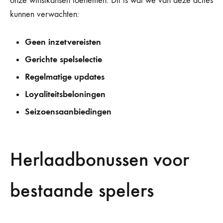
onze winstkansen toenemen. Dit is wat we van deze acties
kunnen verwachten:
Geen inzetvereisten
Gerichte spelselectie
Regelmatige updates
Loyaliteitsbeloningen
Seizoensaanbiedingen
Herlaadbonussen voor
bestaande spelers