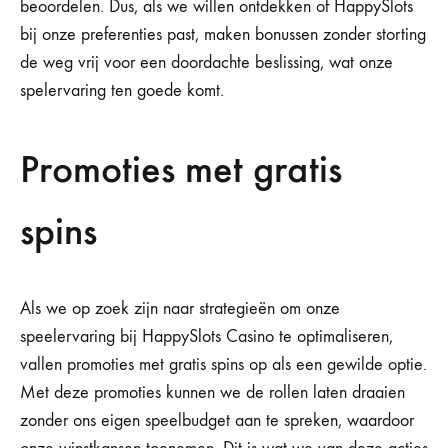
beoordelen. Dus, als we willen ontdekken of HappySlots
bij onze preferenties past, maken bonussen zonder storting
de weg vrij voor een doordachte beslissing, wat onze
spelervaring ten goede komt.
Promoties met gratis
spins
Als we op zoek zijn naar strategieën om onze
speelervaring bij HappySlots Casino te optimaliseren,
vallen promoties met gratis spins op als een gewilde optie.
Met deze promoties kunnen we de rollen laten draaien
zonder ons eigen speelbudget aan te spreken, waardoor