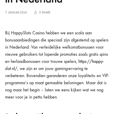
7. JANUAR 2026
0 SHARE
Bij HappySlots Casino hebben we een scala aan
bonusaanbiedingen die speciaal zijn afgestemd op spelers
in Nederland. Van verleidelijke welkomstbonussen voor
nieuwe gebruikers tot lopende promoties zoals gratis spins
en herlaadbonussen voor trouwe spelers,
https://happy-
slot.nl/
, we zijn er om jouw gaming-ervaring te
verbeteren. Bovendien garanderen onze loyaliteits- en VIP-
programma’s op maat gemaakte beloningen. Maar dat is
nog maar het begin – laten we eens kijken wat we nog
meer voor je in petto hebben.