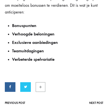
om moeiteloos bonussen te verdienen. Dit is wat je kunt
anticiperen:
Bonuspunten
Verhoogde beloningen
Exclusieve aanbiedingen
Teamuitdagingen
Verbeterde spelvariatie
PREVIOUS POST
NEXT POST