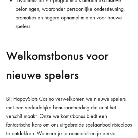
Loyaliteits- en VIP-programma’s bieden exclusieve
beloningen, waaronder persoonlijke ondersteuning,
promoties en hogere opnamelimieten voor trouwe
spelers.
Welkomstbonus voor
nieuwe spelers
Bij HappySlots Casino verwelkomen we nieuwe spelers
met een verleidelijke bonusaanbieding die echt het
verschil maakt. Onze welkomstbonus biedt een
fantastische kans om ons uitgebreide spelaanbod risicoloos
te ontdekken. Wanneer je je aanmeldt en je eerste