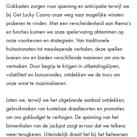
Gokkasten zorgen voor spanning en anticipatie terwijl we
bij Get Lucky Casino onze weg naar mogelijke winsten
proberen te vinden. Met een verscheidenheid aan thema’s
en functies kunnen we onze spelervaring afstemmen op
onze voorkeuren en strategieën. Van traditionele
fruitautomaten tot meeslepende verhalen, deze spellen
boeien ons en bieden verschillende manieren om ons te
vermaken. Door begrip te krijgen in uitbetalingslijnen,
volatiliteit en bonusrondes, ontdekken we de trucs om
onze winst te maximaliseren.
Laten we, terwijl we het uitgebreide aanbod ontdekken,
gebruikmaken van kosteloze draaibeurten en promoties
om ons gokbudget te verhogen. De spanning van het
binnenhalen van de jackpot zorgt ervoor dat we telkens
weer terugkeren. Uiteindelijk draait het bij het beheersen