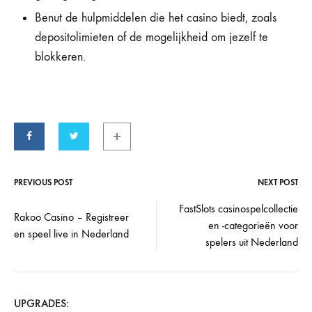
Benut de hulpmiddelen die het casino biedt, zoals
depositolimieten of de mogelijkheid om jezelf te
blokkeren.
PREVIOUS POST
NEXT POST
FastSlots casinospelcollectie
Rakoo Casino – Registreer
en -categorieën voor
en speel live in Nederland
spelers uit Nederland
UPGRADES: