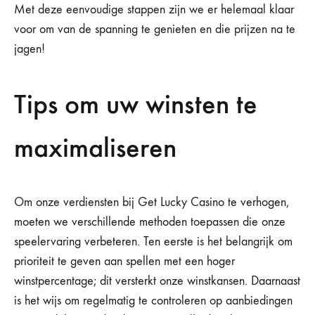
Met deze eenvoudige stappen zijn we er helemaal klaar
voor om van de spanning te genieten en die prijzen na te
jagen!
Tips om uw winsten te
maximaliseren
Om onze verdiensten bij Get Lucky Casino te verhogen,
moeten we verschillende methoden toepassen die onze
speelervaring verbeteren. Ten eerste is het belangrijk om
prioriteit te geven aan spellen met een hoger
winstpercentage; dit versterkt onze winstkansen. Daarnaast
is het wijs om regelmatig te controleren op aanbiedingen