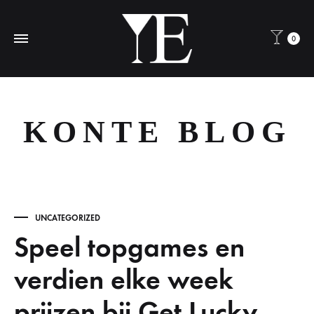
0
KONTE BLOG
UNCATEGORIZED
Speel topgames en
verdien elke week
prijzen bij Get Lucky