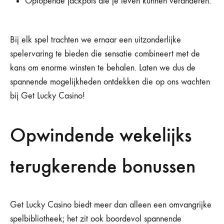
Oplopende jackpots die je leven kunnen veranderen.
Bij elk spel trachten we ernaar een uitzonderlijke
spelervaring te bieden die sensatie combineert met de
kans om enorme winsten te behalen. Laten we dus de
spannende mogelijkheden ontdekken die op ons wachten
bij Get Lucky Casino!
Opwindende wekelijks
terugkerende bonussen
Get Lucky Casino biedt meer dan alleen een omvangrijke
spelbibliotheek; het zit ook boordevol spannende