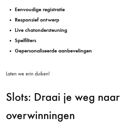
Eenvoudige registratie
Responsief ontwerp
Live chatondersteuning
Spelfilters
Gepersonaliseerde aanbevelingen
Laten we erin duiken!
Slots: Draai je weg naar
overwinningen