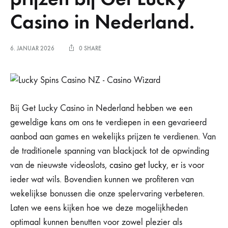
Casino in Nederland.
6. JANUAR 2026
0 SHARE
Bij Get Lucky Casino in Nederland hebben we een
geweldige kans om ons te verdiepen in een gevarieerd
aanbod aan games en wekelijks prijzen te verdienen. Van
de traditionele spanning van blackjack tot de opwinding
van de nieuwste videoslots,
casino get lucky
, er is voor
ieder wat wils. Bovendien kunnen we profiteren van
wekelijkse bonussen die onze spelervaring verbeteren.
Laten we eens kijken hoe we deze mogelijkheden
optimaal kunnen benutten voor zowel plezier als