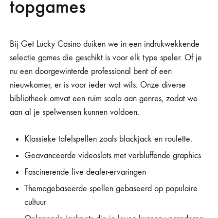
topgames
Bij Get Lucky Casino duiken we in een indrukwekkende
selectie games die geschikt is voor elk type speler. Of je
nu een doorgewinterde professional bent of een
nieuwkomer, er is voor ieder wat wils. Onze diverse
bibliotheek omvat een ruim scala aan genres, zodat we
aan al je spelwensen kunnen voldoen.
Klassieke tafelspellen zoals blackjack en roulette.
Geavanceerde videoslots met verbluffende graphics
Fascinerende live dealer-ervaringen
Themagebaseerde spellen gebaseerd op populaire
cultuur