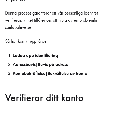
Denna process garanterar att vår personliga identitet
verifieras, vilket tillåter oss att njuta av en problemfri
spelupplevelse.
Så här kan vi uppnå det:
Ladda upp identifiering
Adressbevis|Bevis på adress
Kontobekräftelse|Bekräftelse av konto
Verifierar ditt konto