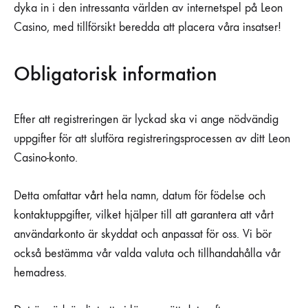
dyka in i den intressanta världen av internetspel på Leon
Casino, med tillförsikt beredda att placera våra insatser!
Obligatorisk information
Efter att registreringen är lyckad ska vi ange nödvändig
uppgifter för att slutföra registreringsprocessen av ditt Leon
Casino-konto.
Detta omfattar
vårt
hela namn, datum för födelse och
kontaktuppgifter, vilket hjälper till att garantera att vårt
användarkonto är skyddat och anpassat för oss. Vi bör
också bestämma vår valda valuta och tillhandahålla vår
hemadress.