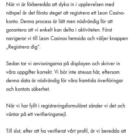
När vi är förberedda att dyka in i upplevelsen med
nätspel är det första steget att registrera ett Leon Casino-
konto. Denna process är lätt men nödvändig för att
garantera att vi enkelt kan delta i aktiviteten. Först
navigerar vi till Leon Casinos hemsida och väljer knappen
„Registrera dig“.
Sedan tar vi anvisningarna på displayen och skriver in
våra uppgifter korrekt. Vi bör inte stressa här, eftersom
denna data är nödvändig för våra framtida överföringar
och kontots säkerhet.
När vi har fyllt i registreringsformuläret sänder vi det och
väntar på ett verifieringsmejl.
Till slut, efter att ha verifierat vårt profil, är vi beredda att