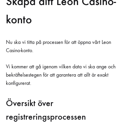
Skapa ditt Leon Casino-
konto
Nu ska vi titta på processen för att öppna vårt Leon
Casino-konto.
Vi kommer att gå igenom vilken data vi ska ange och
bekräftelsestegen för att garantera att allt är exakt
konfigurerat.
Översikt över
registreringsprocessen