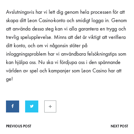
Avslutningsvis har vi lett dig genom hela processen för att
skapa ditt Leon Casino-konto och smidigt logga in. Genom
att använda dessa steg kan vi alla garantera en trygg och
trevlig spelupplevelse. Minns att det är viktigt att verifiera
ditt konto, och om vi någonsin stöter på
inloggningsproblem har vi användbara felsökningstips som
kan hjälpa oss. Nu ska vi fördjupa oss i den spännande
världen av spel och kampanjer som Leon Casino har att
ge!
PREVIOUS POST
NEXT POST