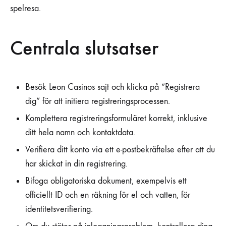
spelresa.
Centrala slutsatser
Besök Leon Casinos sajt och klicka på “Registrera
dig” för att initiera registreringsprocessen.
Komplettera registreringsformuläret korrekt, inklusive
ditt hela namn och kontaktdata.
Verifiera ditt konto via ett e-postbekräftelse efter att du
har skickat in din registrering.
Bifoga obligatoriska dokument, exempelvis ett
officiellt ID och en räkning för el och vatten, för
identitetsverifiering.