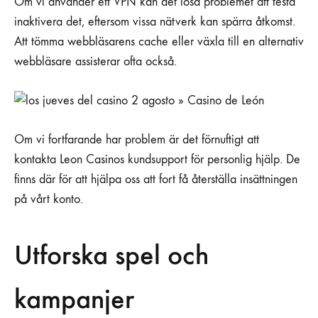
Om vi använder ett VPN kan det lösa problemet att testa
inaktivera det, eftersom vissa nätverk kan spärra åtkomst.
Att tömma webbläsarens cache eller växla till en alternativ
webbläsare assisterar ofta också.
Om vi fortfarande har problem är det förnuftigt att
kontakta Leon Casinos kundsupport för personlig hjälp. De
finns där för att hjälpa oss att fort få återställa insättningen
på vårt konto.
Utforska spel och
kampanjer