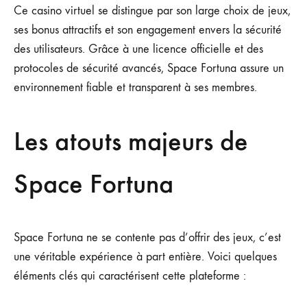
Ce casino virtuel se distingue par son large choix de jeux,
ses bonus attractifs et son engagement envers la sécurité
des utilisateurs. Grâce à une licence officielle et des
protocoles de sécurité avancés, Space Fortuna assure un
environnement fiable et transparent à ses membres.
Les atouts majeurs de
Space Fortuna
Space Fortuna ne se contente pas d’offrir des jeux, c’est
une véritable expérience à part entière. Voici quelques
éléments clés qui caractérisent cette plateforme :