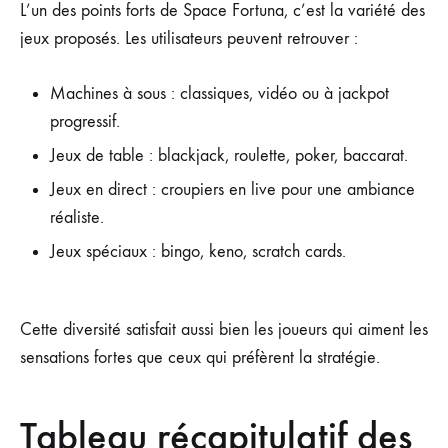
L’un des points forts de Space Fortuna, c’est la variété des
jeux proposés. Les utilisateurs peuvent retrouver :
Machines à sous : classiques, vidéo ou à jackpot
progressif.
Jeux de table : blackjack, roulette, poker, baccarat.
Jeux en direct : croupiers en live pour une ambiance
réaliste.
Jeux spéciaux : bingo, keno, scratch cards.
Cette diversité satisfait aussi bien les joueurs qui aiment les
sensations fortes que ceux qui préfèrent la stratégie.
Tableau récapitulatif des