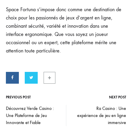
Space Fortuna s’impose donc comme une destination de
choix pour les passionnés de jeux d’argent en ligne,
combinant sécurité, variété et innovation dans une
interface ergonomique. Que vous soyez un joueur
occasionnel ou un expert, cette plateforme mérite une
attention toute particulière.
PREVIOUS POST
NEXT POST
Découvrez Verde Casino :
Ra Casino : Une
Une Plateforme de Jeu
expérience de jeu en ligne
Innovante et Fiable
immersive