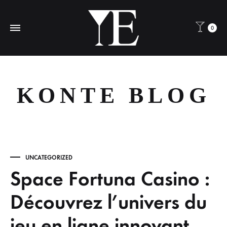
0
KONTE BLOG
UNCATEGORIZED
Space Fortuna Casino :
Découvrez l’univers du
jeu en ligne innovant