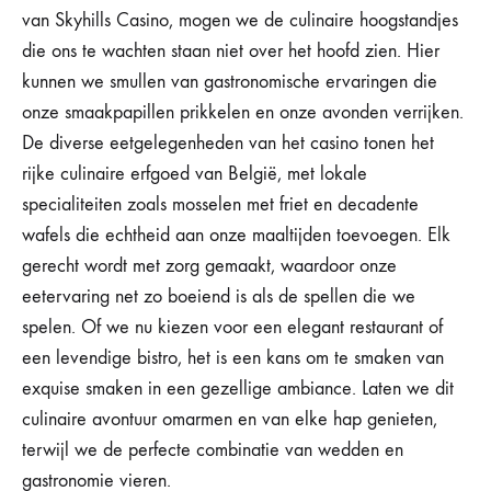
van Skyhills Casino, mogen we de culinaire hoogstandjes
die ons te wachten staan niet over het hoofd zien. Hier
kunnen we smullen van gastronomische ervaringen die
onze smaakpapillen prikkelen en onze avonden verrijken.
De diverse eetgelegenheden van het casino tonen het
rijke culinaire erfgoed van België, met lokale
specialiteiten zoals mosselen met friet en decadente
wafels die echtheid aan onze maaltijden toevoegen. Elk
gerecht wordt met zorg gemaakt, waardoor onze
eetervaring net zo boeiend is als de spellen die we
spelen. Of we nu kiezen voor een elegant restaurant of
een levendige bistro, het is een kans om te smaken van
exquise smaken in een gezellige ambiance. Laten we dit
culinaire avontuur omarmen en van elke hap genieten,
terwijl we de perfecte combinatie van wedden en
gastronomie vieren.