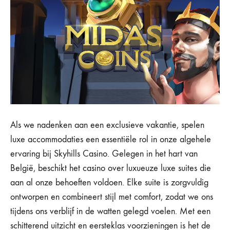
Als we nadenken aan een exclusieve vakantie, spelen
luxe accommodaties een essentiële rol in onze algehele
ervaring bij Skyhills Casino. Gelegen in het hart van
België, beschikt het casino over luxueuze luxe suites die
aan al onze behoeften voldoen. Elke suite is zorgvuldig
ontworpen en combineert stijl met comfort, zodat we ons
tijdens ons verblijf in de watten gelegd voelen. Met een
schitterend uitzicht en eersteklas voorzieningen is het de