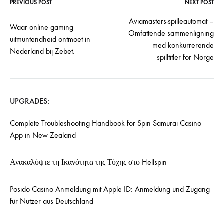
PREVIOUS POST
NEXT POST
Aviamasters-spilleautomat –
Waar online gaming
Omfattende sammenligning
uitmuntendheid ontmoet in
med konkurrerende
Nederland bij Zebet.
spilltitler for Norge
UPGRADES:
Complete Troubleshooting Handbook for Spin Samurai Casino
App in New Zealand
Ανακαλύψτε τη Ικανότητα της Τύχης στο Hellspin
Posido Casino Anmeldung mit Apple ID: Anmeldung und Zugang
für Nutzer aus Deutschland
Impressum
AGB
Datenschutz
Support
©2026 YE Munich & die VOCTO Group