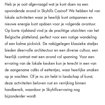
Heb je je ooit afgevraagd wat je kunt doen na een
opwindende avond in Skyhills Casino? We hebben tal van
lokale activiteiten waar je heerlijk kunt ontspannen en
nieuwe energie kunt opdoen voor je volgende avontuur.
Op korte rijafstand vind je de prachtige uitzichten van het
Belgische platteland, perfect voor een rustige wandeling
of een kalme picknick. De nabijgelegen klassieke stadjes
bieden sfeervolle architectuur en een diverse cultuur, een
heerlijk contrast met een avond vol spanning. Voor een
ervaring van de lokale keuken kun je terecht in een van
de aangename cafés of eettentjes, waar heerlijke smaken
op je wachten. Of je nu zin hebt in landschap of kunst,
deze activiteiten beloven rust en verrijking binnen
handbereik, waardoor je Skyhills-ervaring nog
bijzonderder wordt.