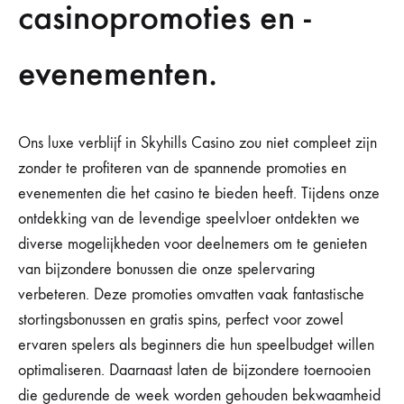
casinopromoties en -
evenementen.
Ons luxe verblijf in Skyhills Casino zou niet compleet zijn
zonder te profiteren van de spannende promoties en
evenementen die het casino te bieden heeft. Tijdens onze
ontdekking van de levendige speelvloer ontdekten we
diverse mogelijkheden voor deelnemers om te genieten
van bijzondere bonussen die onze spelervaring
verbeteren. Deze promoties omvatten vaak fantastische
stortingsbonussen en gratis spins, perfect voor zowel
ervaren spelers als beginners die hun speelbudget willen
optimaliseren. Daarnaast laten de bijzondere toernooien
die gedurende de week worden gehouden bekwaamheid