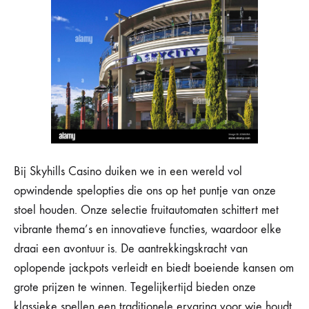
Bij Skyhills Casino duiken we in een wereld vol
opwindende spelopties die ons op het puntje van onze
stoel houden. Onze selectie fruitautomaten schittert met
vibrante thema’s en innovatieve functies, waardoor elke
draai een avontuur is. De aantrekkingskracht van
oplopende jackpots verleidt en biedt boeiende kansen om
grote prijzen te winnen. Tegelijkertijd bieden onze
klassieke spellen een traditionele ervaring voor wie houdt