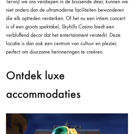
Terwijl we ons verdiepen in de bruisende sfeer, kunnen we
niet anders dan de ultramoderne faciliteiten bewonderen
die elk optreden versterken. Of het nu een intiem concert
is of een groots spektakel, Skyhills Casino biedt een
verbluffend decor dat het entertainment versterkt. Deze
locatie is dan ook een centrum van cultuur en plezier,
perfect om duurzame herinneringen te creëren.
Ontdek luxe
accommodaties