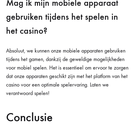
Mag ik mijn mobiele apparaat
gebruiken tijdens het spelen in
het casino?
Absoluut, we kunnen onze mobiele apparaten gebruiken
tijdens het gamen, dankzij de geweldige mogelijkheden
voor mobiel spelen. Het is essentieel om ervoor te zorgen
dat onze apparaten geschikt zijn met het platform van het
casino voor een optimale spelervaring. Laten we
verantwoord spelen!
Conclusie