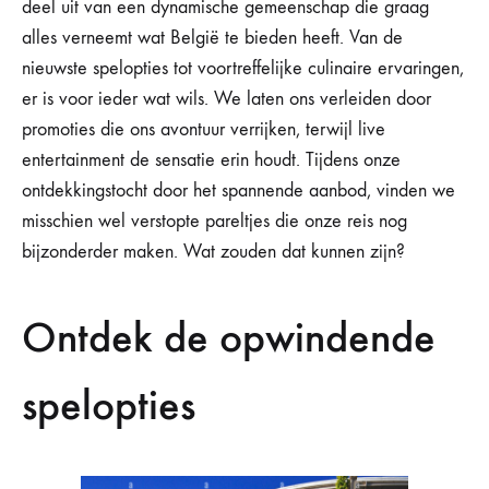
deel uit van een dynamische gemeenschap die graag
alles verneemt wat België te bieden heeft. Van de
nieuwste spelopties tot voortreffelijke culinaire ervaringen,
er is voor ieder wat wils. We laten ons verleiden door
promoties die ons avontuur verrijken, terwijl live
entertainment de sensatie erin houdt. Tijdens onze
ontdekkingstocht door het spannende aanbod, vinden we
misschien wel verstopte pareltjes die onze reis nog
bijzonderder maken. Wat zouden dat kunnen zijn?
Ontdek de opwindende
spelopties