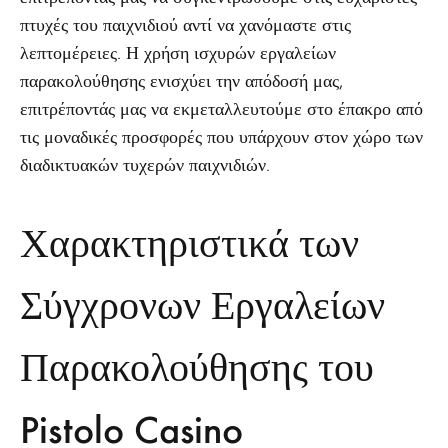
πτυχές του παιχνιδιού αντί να χανόμαστε στις
λεπτομέρειες. Η χρήση ισχυρών εργαλείων
παρακολούθησης ενισχύει την απόδοσή μας,
επιτρέποντάς μας να εκμεταλλευτούμε στο έπακρο από
τις μοναδικές προσφορές που υπάρχουν στον χώρο των
διαδικτυακών τυχερών παιχνιδιών.
Χαρακτηριστικά των
Σύγχρονων Εργαλείων
Παρακολούθησης του
Pistolo Casino