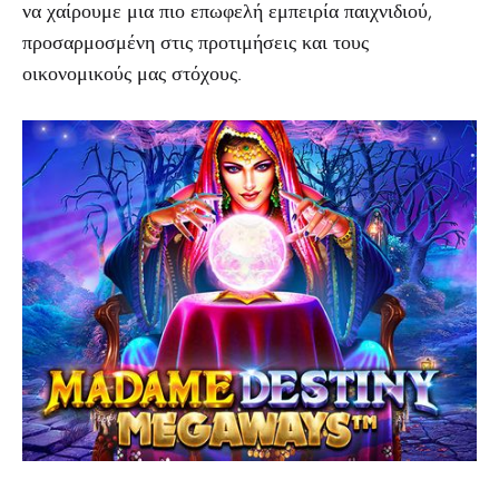
να χαίρουμε μια πιο επωφελή εμπειρία παιχνιδιού,
προσαρμοσμένη στις προτιμήσεις και τους
οικονομικούς μας στόχους.