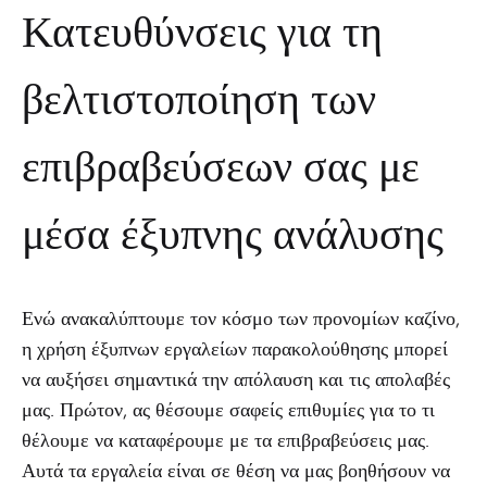
Κατευθύνσεις για τη
βελτιστοποίηση των
επιβραβεύσεων σας με
μέσα έξυπνης ανάλυσης
Ενώ ανακαλύπτουμε τον κόσμο των προνομίων καζίνο,
η χρήση έξυπνων εργαλείων παρακολούθησης μπορεί
να αυξήσει σημαντικά την απόλαυση και τις απολαβές
μας. Πρώτον, ας θέσουμε σαφείς επιθυμίες για το τι
θέλουμε να καταφέρουμε με τα επιβραβεύσεις μας.
Αυτά τα εργαλεία είναι σε θέση να μας βοηθήσουν να