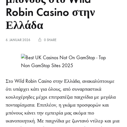
Robin Casino στην
Ελλάδα
6. JANUAR 2026
0 SHARE
Στο Wild Robin Casino στην Ελλάδα, ανακαλύπτουμε
ότι υπάρχει κάτι για όλους, από συναρπαστικά
κουλοχέρηδες μέχρι επιτραπέζια παιχνίδια με μεγάλα
πονταρίσματα. Επιπλέον, η γκάμα προσφορών και
μπόνους κάνει την εμπειρία μας ακόμα πιο
ικανοποιητική. Με παιχνίδια με ζωντανό ντίλερ και μια