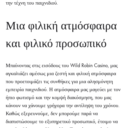
την τέχνη του παιχνιδιού.
Μια φιλική ατμόσφαιρα
και φιλικό προσωπικό
Μπαίνοντας στις εισόδους του Wild Robin Casino, μας
αγκαλιάζει αμέσως μια ζεστή και φιλική ατμόσφαιρα
που προετοιμάζει τις συνθήκες για μια αλησμόνητη
εμπειρία παιχνιδιού. Η ατμόσφαιρα μας μαγεύει με τον
ήπιο φωτισμό και την κομψή διακόσμηση, που μας
κάνουν να χάνουμε γρήγορα την αντίληψη του χρόνου.
Καθώς εξερευνούμε, δεν μπορούμε παρά να
διαπιστώσουμε το εξυπηρετικό προσωπικό, έτοιμο να