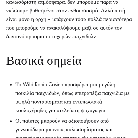
καλωσόριστη ατμόσφαιρα, δεν μπορούμε παρά να
νιώσουμε βυθισμένοι στον ενθουσιασμό. Αλλά αυτή
είναι μόνο η αρχή – υπάρχουν τόσα πολλά περισσότερα
που μπορούμε να ανακαλύψουμε μαζί σε αυτόν τον
ζωντανό προορισμό τυχερών παιχνιδιών.
Βασικά σημεία
Το Wild Robin Casino προσφέρει μια μεγάλη
ποικιλία παιχνιδιών, όπως επιτραπέζια παιχνίδια με
υψηλά πονταρίσματα και εντυπωσιακά
κουλοχέρηδες για ατελείωτη ψυχαγωγία.
Οι παίκτες μπορούν να αξιοποιήσουν από
γενναιόδωρα μπόνους καλωσορίσματος και