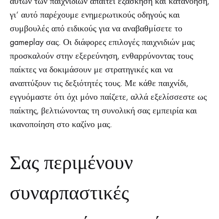
αυτών των παιχνιδιών απαιτεί εξάσκηση και κατανόηση,
γι‘ αυτό παρέχουμε ενημερωτικούς οδηγούς και
συμβουλές από ειδικούς για να αναβαθμίσετε το
gameplay σας. Οι διάφορες επιλογές παιχνιδιών μας
προσκαλούν στην εξερεύνηση, ενθαρρύνοντας τους
παίκτες να δοκιμάσουν με στρατηγικές και να
αναπτύξουν τις δεξιότητές τους. Με κάθε παιχνίδι,
εγγυόμαστε ότι όχι μόνο παίζετε, αλλά εξελίσσεστε ως
παίκτης, βελτιώνοντας τη συνολική σας εμπειρία και
ικανοποίηση στο καζίνο μας.
Σας περιμένουν
συναρπαστικές