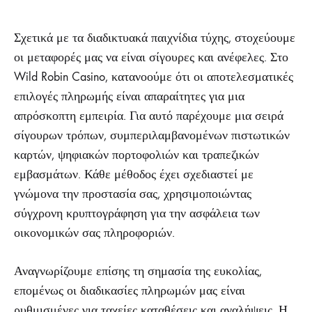
Σχετικά με τα διαδικτυακά παιχνίδια τύχης, στοχεύουμε
οι μεταφορές μας να είναι σίγουρες και ανέφελες. Στο
Wild Robin Casino, κατανοούμε ότι οι αποτελεσματικές
επιλογές πληρωμής είναι απαραίτητες για μια
απρόσκοπτη εμπειρία. Για αυτό παρέχουμε μια σειρά
σίγουρων τρόπων, συμπεριλαμβανομένων πιστωτικών
καρτών, ψηφιακών πορτοφολιών και τραπεζικών
εμβασμάτων. Κάθε μέθοδος έχει σχεδιαστεί με
γνώμονα την προστασία σας, χρησιμοποιώντας
σύγχρονη κρυπτογράφηση για την ασφάλεια των
οικονομικών σας πληροφοριών.
Αναγνωρίζουμε επίσης τη σημασία της ευκολίας,
επομένως οι διαδικασίες πληρωμών μας είναι
ρυθμισμένες για ταχείες καταθέσεις και αναλήψεις. Η