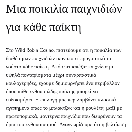
Μια ποικιλία παιχνιδιών
για κάθε παίκτη
Στο Wild Robin Casino, πιστεύουμε ότι η ποικιλία των
διαθέσιμων παιχνιδιών ικανοποιεί πραγματικά το
γούστο κάθε παίκτη. Από επιτραπέζια παιχνίδια με
υψηλά πονταρίσματα μέχρι συναρπαστικά
κουλοχέρηδες, έχουμε δημιουργήσει ένα περιβάλλον
όπου κάθε ενθουσιώδης παίκτης μπορεί να
ευδοκιμήσει. Η επιλογή μας περιλαμβάνει κλασικά
αγαπημένα όπως το μπλακτζάκ και η ρουλέτα, μαζί με
πρωτοποριακά, μοντέρνα παιχνίδια που διευρύνουν τα
όρια του ενθουσιασμού. Αναγνωρίζουμε ότι η βελτίωση