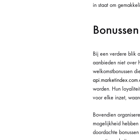
in staat om gemakkel
Bonussen
Bij een verdere blik
aanbieden niet over h
welkomstbonussen die
api.marketindex.com.
worden. Hun loyalite
voor elke inzet, waar
Bovendien organisere
mogelijkheid hebben o
doordachte bonussen 