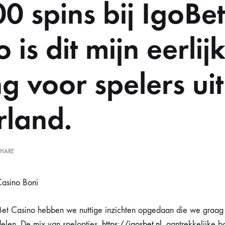
0 spins bij IgoBet
 is dit mijn eerlij
g voor spelers uit
land.
SHARE
Bet Casino hebben we nuttige inzichten opgedaan die we graag
delen. De mix van spelopties,
https://igosbet.nl
, aantrekkelijke 