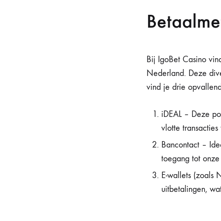
Betaalmet
Bij IgoBet Casino vin
Nederland. Deze dive
vind je drie opvallen
iDEAL – Deze pop
vlotte transacties
Bancontact – Ide
toegang tot onze
E-wallets (zoals 
uitbetalingen, wa