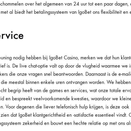
n schommelen over het algemeen van 24 uur tot een paar dagen, 
t al biedt het betalingssysteem van IgoBet ons flexibiliteit en ef
rvice
ning nodig hebben bij IgoBet Casino, merken we dat hun klant
ctief is. De live chat-optie valt op door de vlugheid waarmee we
rs die onze vragen snel beantwoorden. Daarnaast is de e-mail
es die meestal binnen enkele uren ontvangen worden. We hebben
ht begrip heeft van de games en services, wat onze totale erva
reid en bespreekt veelvoorkomende kwesties, waardoor we kleine
n. Voor degenen die liever telefonisch hulp krijgen, is deze ook 
zien dat IgoBet klantgerichtheid en -satisfactie essentieel vindt
gssysteem zekerheid en bouwt een hechte relatie op met ons als