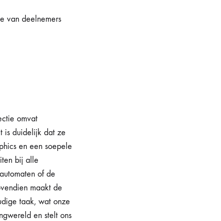
tie van deelnemers
ectie omvat
 is duidelijk dat ze
phics en een soepele
en bij alle
tautomaten of de
Bovendien maakt de
oudige taak, wat onze
ingwereld en stelt ons