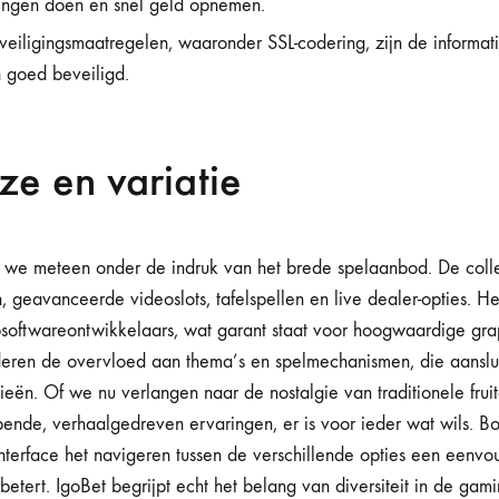
tingen doen en snel geld opnemen.
eveiligingsmaatregelen, waaronder SSL-codering, zijn de informa
n goed beveiligd.
e en variatie
jn we meteen onder de indruk van het brede spelaanbod. De coll
, geavanceerde videoslots, tafelspellen en live dealer-opties. Het
oftwareontwikkelaars, wat garant staat voor hoogwaardige gra
en de overvloed aan thema’s en spelmechanismen, die aansluit
ieën. Of we nu verlangen naar de nostalgie van traditionele frui
ende, verhaalgedreven ervaringen, er is voor ieder wat wils. 
interface het navigeren tussen de verschillende opties een eenv
betert. IgoBet begrijpt echt het belang van diversiteit in de gam