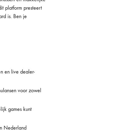
t platform presteert
rd is. Ben je
 en live dealer-
mulansen voor zowel
lijk games kunt
in Nederland