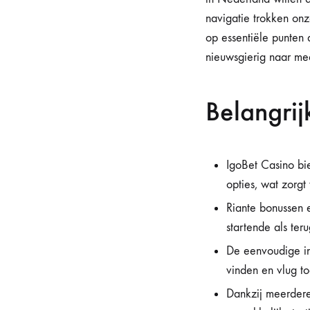
navigatie trokken onz
op essentiële punten 
nieuwsgierig naar me
Belangrij
IgoBet Casino bi
opties, wat zorgt
Riante bonussen 
startende als te
De eenvoudige in
vinden en vlug to
Dankzij meerdere