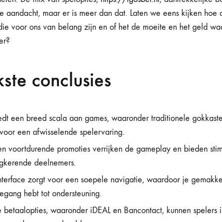
e aandacht, maar er is meer dan dat. Laten we eens kijken hoe di
die voor ons van belang zijn en of het de moeite en het geld waa
er?
kste conclusies
edt een breed scala aan games, waaronder traditionele gokkasten
 voor een afwisselende spelervaring.
en voortdurende promoties verrijken de gameplay en bieden sti
rugkerende deelnemers.
terface zorgt voor een soepele navigatie, waardoor je gemakke
egang hebt tot ondersteuning.
 betaalopties, waaronder iDEAL en Bancontact, kunnen spelers 