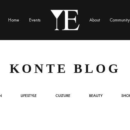
Home
Events
About
Community
YE
Munich
KONTE BLOG
N
LIFESTYLE
CULTURE
BEAUTY
SHO