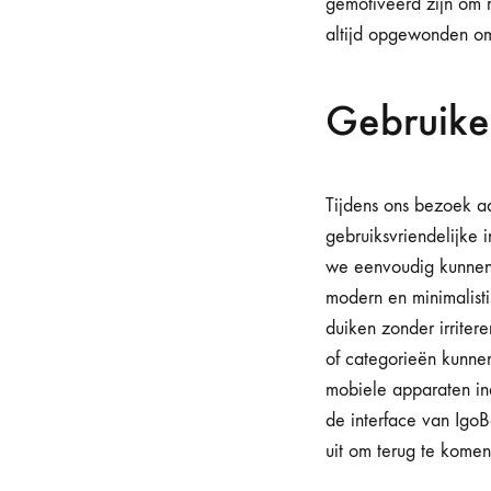
gemotiveerd zijn om 
altijd opgewonden om
Gebruiker
Tijdens ons bezoek a
gebruiksvriendelijke 
we eenvoudig kunnen n
modern en minimalisti
duiken zonder irriter
of categorieën kunne
mobiele apparaten ind
de interface van IgoB
uit om terug te kom