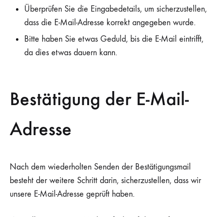
Überprüfen Sie die Eingabedetails, um sicherzustellen,
dass die E-Mail-Adresse korrekt angegeben wurde.
Bitte haben Sie etwas Geduld, bis die E-Mail eintrifft,
da dies etwas dauern kann.
Bestätigung der E-Mail-
Adresse
Nach dem wiederholten Senden der Bestätigungsmail
besteht der weitere Schritt darin, sicherzustellen, dass wir
unsere E-Mail-Adresse geprüft haben.