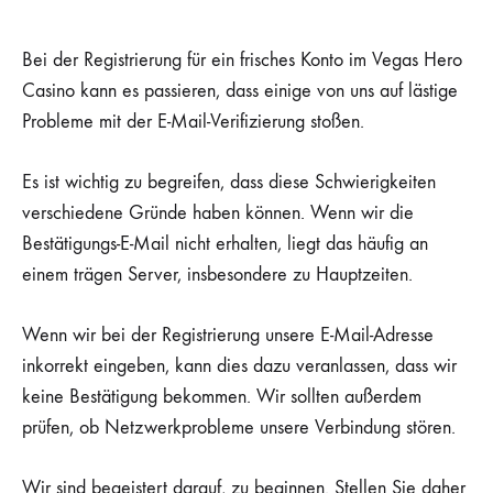
Bei der Registrierung für ein frisches Konto im Vegas Hero
Casino kann es passieren, dass einige von uns auf lästige
Probleme mit der E-Mail-Verifizierung stoßen.
Es ist wichtig zu begreifen, dass diese Schwierigkeiten
verschiedene Gründe haben können. Wenn wir die
Bestätigungs-E-Mail nicht erhalten, liegt das häufig an
einem trägen Server, insbesondere zu Hauptzeiten.
Wenn wir bei der Registrierung unsere E-Mail-Adresse
inkorrekt eingeben, kann dies dazu veranlassen, dass wir
keine Bestätigung bekommen. Wir sollten außerdem
prüfen, ob Netzwerkprobleme unsere Verbindung stören.
Wir sind begeistert darauf, zu beginnen. Stellen Sie daher