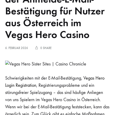
Bestätigung für Nutzer
aus Österreich im
Vegas Hero Casino
6. FEBRUAR 2026
0 SHARE
Schwierigkeiten mit der E-Mail-Bestätigung,
Vegas Hero
Login Registration
, Registrierungsprobleme und ein
störungsfreier Spielzugang – das sind häufige Anliegen
von uns Spielern im Vegas Hero Casino in Österreich.
Wenn wir bei der E-Mail-Bestätigung feststecken, kann das
ärgerlich sein. Zum Glück gibt es einfache Maßnahmen,