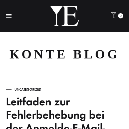
0
KONTE BLOG
UNCATEGORIZED
Leitfaden zur
Fehlerbehebung bei
der Anmelde-E-Mail-