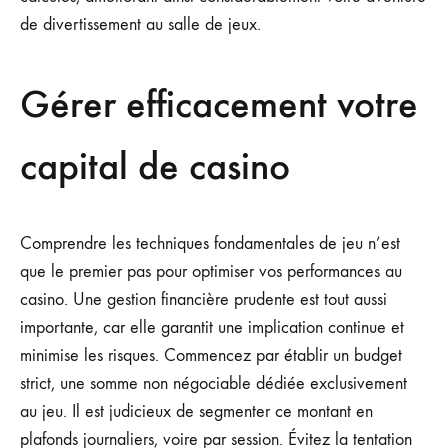
de divertissement au salle de jeux.
Gérer efficacement votre
capital de casino
Comprendre les techniques fondamentales de jeu n’est
que le premier pas pour optimiser vos performances au
casino. Une gestion financière prudente est tout aussi
importante, car elle garantit une implication continue et
minimise les risques. Commencez par établir un budget
strict, une somme non négociable dédiée exclusivement
au jeu. Il est judicieux de segmenter ce montant en
plafonds journaliers, voire par session. Évitez la tentation