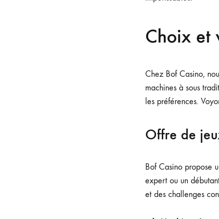
Choix et 
Chez Bof Casino, nous
machines à sous tradi
les préférences. Voyon
Offre de jeu
Bof Casino propose un
expert ou un débutant
et des challenges cons