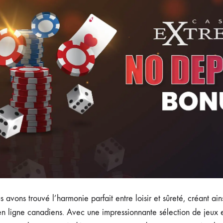
s avons trouvé l’harmonie parfait entre loisir et sûreté, créant ai
 en ligne canadiens. Avec une impressionnante sélection de jeux 