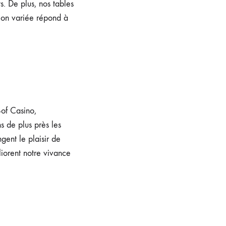
s. De plus, nos tables
tion variée répond à
Bof Casino,
 de plus près les
gent le plaisir de
liorent notre vivance