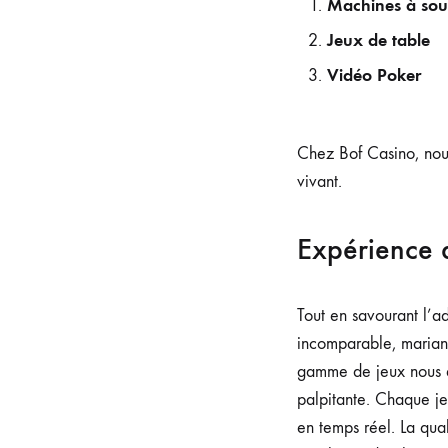
Machines à sou
Jeux de table
Vidéo Poker
Chez Bof Casino, nous
vivant.
Expérience a
Tout en savourant l’a
incomparable, mariant
gamme de jeux nous es
palpitante. Chaque je
en temps réel. La qual