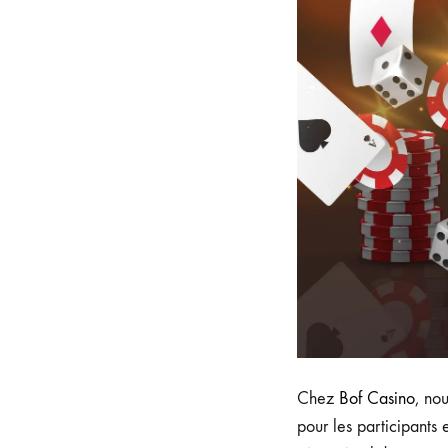
Chez
Bof Casino
, nou
pour les participants