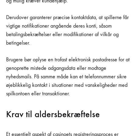
og mulig krævet kundehjælp.
Derudover garanterer præcise kontaktdata, at spillerne får
vigtige notifikationer angående deres konti, såsom
betalingsbekræftelser eller modifikationer af vilkår og
betingelser.
Brugere bør oplyse en trofast elektronisk postadresse for at
genoprette mistede adgangsdata eller modtage
nyhedsmails. På samme måde kan et telefonnummer sikre
øjeblikkelig kontakt i situationer med vanskeligheder med
spilkontoen eller transaktioner.
Krav til aldersbekræftelse
Et essentielt aspekt af casinoets registreringsproces er