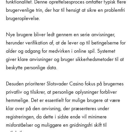
funktionalitet. Denne oprettelsesproces omfatter typisk flere
brugervenlige trin, der har til hensigt at sikre en problemfri
brugeroplevelse.
Nye brugere bliver ledt gennem en serie anvisninger,
herunder verifikation af, at de lever op til betingelserne for
alder og adgang for medvirken i online spil. Systemet
giver klare anvisninger og bruger sikkerhedsmetoder til at
beskytte personlige data.
Desuden prioriterer Slotsvader Casino fokus på brugernes
privatliv og tilsikrer, at personlige oplysninger forbliver
hemmelige. Det er essentielt for mulige brugere at være
klar over på den anvisning, der præsenteres under
registreringen, da dette i sidste ende vil minimere
misforståelser og muliggøre en gnidningsfri skift til