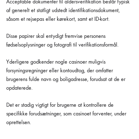
Acceptable dokumenter til aldersverifikation består typisk
af generelt et statligt udstedt identifikationsdokument,
såsom et rejsepas eller kørekort, samt et ID-kort.
Disse papirer skal entydigt fremvise personens
fødselsoplysninger og fotografi til verifikationsformål.
Yderligere godkender nogle casinoer muligvis
forsyningsregninger eller kontoudtog, der omfatter
brugerens fulde navn og boligadresse, forudsat at de er
opdaterede.
Det er stadig vigtigt for brugerne at kontrollere de
specifikke forudsætninger, som casinoet forventer, under
oprettelsen.