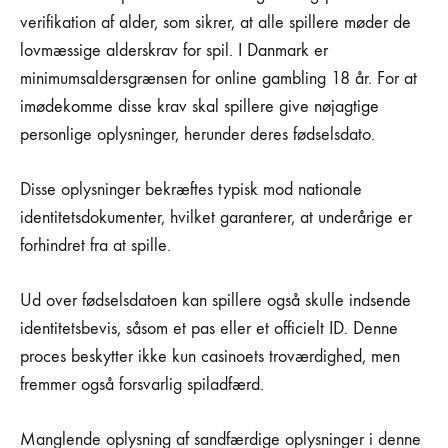
verifikation af alder, som sikrer, at alle spillere møder de
lovmæssige alderskrav for spil. I Danmark er
minimumsaldersgrænsen for online gambling 18 år. For at
imødekomme disse krav skal spillere give nøjagtige
personlige oplysninger, herunder deres fødselsdato.
Disse oplysninger bekræftes typisk mod nationale
identitetsdokumenter, hvilket garanterer, at underårige er
forhindret fra at spille.
Ud over fødselsdatoen kan spillere også skulle indsende
identitetsbevis, såsom et pas eller et officielt ID. Denne
proces beskytter ikke kun casinoets troværdighed, men
fremmer også forsvarlig spiladfærd.
Manglende oplysning af sandfærdige oplysninger i denne