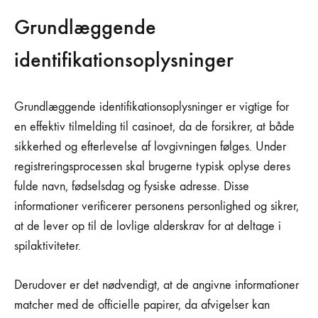
Grundlæggende
identifikationsoplysninger
Grundlæggende identifikationsoplysninger er vigtige for
en effektiv tilmelding til casinoet, da de forsikrer, at både
sikkerhed og efterlevelse af lovgivningen følges. Under
registreringsprocessen skal brugerne typisk oplyse deres
fulde navn, fødselsdag og fysiske adresse. Disse
informationer verificerer personens personlighed og sikrer,
at de lever op til de lovlige alderskrav for at deltage i
spilaktiviteter.
Derudover er det nødvendigt, at de angivne informationer
matcher med de officielle papirer, da afvigelser kan