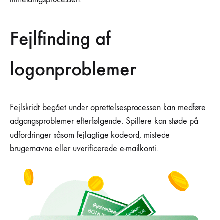
Fejlfinding af
logonproblemer
Fejlskridt begået under oprettelsesprocessen kan medføre
adgangsproblemer efterfølgende. Spillere kan støde på
udfordringer såsom fejlagtige kodeord, mistede
brugernavne eller uverificerede e-mailkonti.