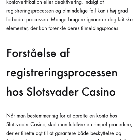
kontoverifikation eller deaktivering. Indsigt af
registreringsprocessen og almindelige fejl kan i høj grad
forbedre processen. Mange brugere ignorerer dog kritiske
elementer, der kan forenkle deres tilmeldingsproces.
Forståelse af
registreringsprocessen
hos Slotsvader Casino
Når man bestemmer sig for at oprette en konto hos
Slotsvader Casino, skal man fuldføre en simpel procedure,
der er tilrettelagt til at garantere både beskyttelse og