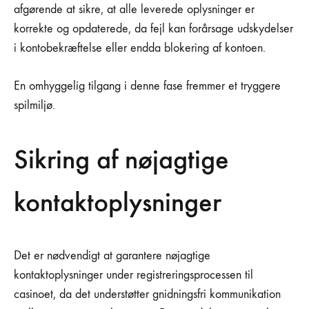
afgørende at sikre, at alle leverede oplysninger er
korrekte og opdaterede, da fejl kan forårsage udskydelser
i kontobekræftelse eller endda blokering af kontoen.
En omhyggelig tilgang i denne fase fremmer et tryggere
spilmiljø.
Sikring af nøjagtige
kontaktoplysninger
Det er nødvendigt at garantere nøjagtige
kontaktoplysninger under registreringsprocessen til
casinoet, da det understøtter gnidningsfri kommunikation