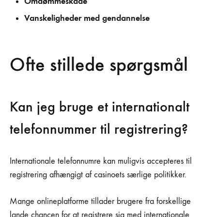
Omdømmeskade
Vanskeligheder med gendannelse
Ofte stillede spørgsmål
Kan jeg bruge et internationalt
telefonnummer til registrering?
Internationale telefonnumre kan muligvis accepteres til
registrering afhængigt af casinoets særlige politikker.
Mange onlineplatforme tillader brugere fra forskellige
lande chancen for at registrere sig med internationale