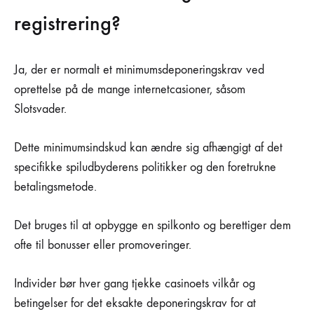
registrering?
Ja, der er normalt et minimumsdeponeringskrav ved
oprettelse på de mange internetcasioner, såsom
Slotsvader.
Dette minimumsindskud kan ændre sig afhængigt af det
specifikke spiludbyderens politikker og den foretrukne
betalingsmetode.
Det bruges til at opbygge en spilkonto og berettiger dem
ofte til bonusser eller promoveringer.
Individer bør hver gang tjekke casinoets vilkår og
betingelser for det eksakte deponeringskrav for at