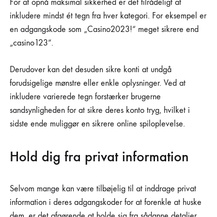
For at opnå maksimal sikkerhed er det tilrådeligt at
inkludere mindst ét tegn fra hver kategori. For eksempel er
en adgangskode som „Casino2023!“ meget sikrere end
„casino123“.
Derudover kan det desuden sikre konti at undgå
forudsigelige mønstre eller enkle oplysninger. Ved at
inkludere varierede tegn forstærker brugerne
sandsynligheden for at sikre deres konto tryg, hvilket i
sidste ende muliggør en sikrere online spiloplevelse.
Hold dig fra privat information
Selvom mange kan være tilbøjelig til at inddrage privat
information i deres adgangskoder for at forenkle at huske
dem, er det afgørende at holde sig fra sådanne detaljer.