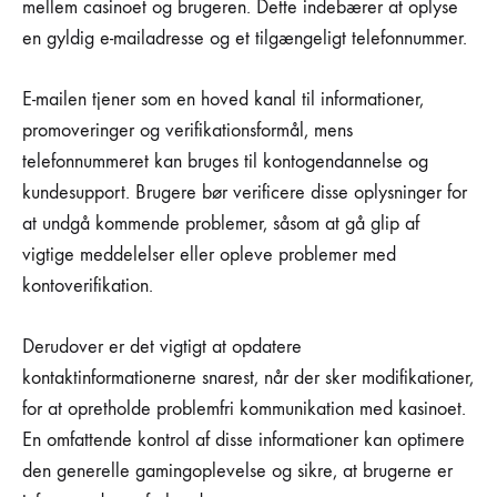
mellem casinoet og brugeren. Dette indebærer at oplyse
en gyldig e-mailadresse og et tilgængeligt telefonnummer.
E-mailen tjener som en hoved kanal til informationer,
promoveringer og verifikationsformål, mens
telefonnummeret kan bruges til kontogendannelse og
kundesupport. Brugere bør verificere disse oplysninger for
at undgå kommende problemer, såsom at gå glip af
vigtige meddelelser eller opleve problemer med
kontoverifikation.
Derudover er det vigtigt at opdatere
kontaktinformationerne snarest, når der sker modifikationer,
for at opretholde problemfri kommunikation med kasinoet.
En omfattende kontrol af disse informationer kan optimere
den generelle gamingoplevelse og sikre, at brugerne er