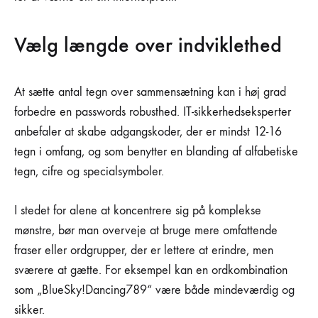
Vælg længde over indviklethed
At sætte antal tegn over sammensætning kan i høj grad
forbedre en passwords robusthed. IT-sikkerhedseksperter
anbefaler at skabe adgangskoder, der er mindst 12-16
tegn i omfang, og som benytter en blanding af alfabetiske
tegn, cifre og specialsymboler.
I stedet for alene at koncentrere sig på komplekse
mønstre, bør man overveje at bruge mere omfattende
fraser eller ordgrupper, der er lettere at erindre, men
sværere at gætte. For eksempel kan en ordkombination
som „BlueSky!Dancing789“ være både mindeværdig og
sikker.