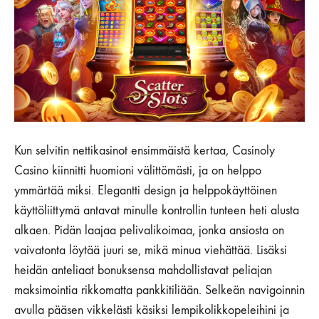
Kun selvitin nettikasinot ensimmäistä kertaa, Casinoly
Casino kiinnitti huomioni välittömästi, ja on helppo
ymmärtää miksi. Elegantti design ja helppokäyttöinen
käyttöliittymä antavat minulle kontrollin tunteen heti alusta
alkaen. Pidän laajaa pelivalikoimaa, jonka ansiosta on
vaivatonta löytää juuri se, mikä minua viehättää. Lisäksi
heidän anteliaat bonuksensa mahdollistavat peliajan
maksimointia rikkomatta pankkitiliään. Selkeän navigoinnin
avulla pääsen vikkelästi käsiksi lempikolikkopeleihini ja