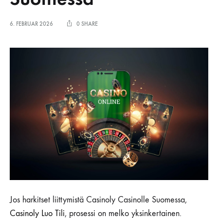
6. FEBRUAR 2026
0 SHARE
Jos harkitset liittymistä Casinoly Casinolle Suomessa,
Casinoly Luo Tili
, prosessi on melko yksinkertainen.