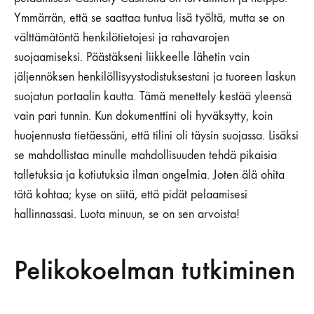
Ymmärrän, että se saattaa tuntua lisä työltä, mutta se on
välttämätöntä henkilötietojesi ja rahavarojen
suojaamiseksi. Päästäkseni liikkeelle lähetin vain
jäljennöksen henkilöllisyystodistuksestani ja tuoreen laskun
suojatun portaalin kautta. Tämä menettely kestää yleensä
vain pari tunnin. Kun dokumenttini oli hyväksytty, koin
huojennusta tietäessäni, että tilini oli täysin suojassa. Lisäksi
se mahdollistaa minulle mahdollisuuden tehdä pikaisia
talletuksia ja kotiutuksia ilman ongelmia. Joten älä ohita
tätä kohtaa; kyse on siitä, että pidät pelaamisesi
hallinnassasi. Luota minuun, se on sen arvoista!
Pelikokoelman tutkiminen