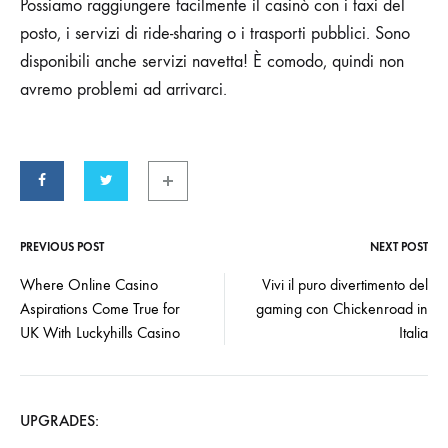
Possiamo raggiungere facilmente il casinò con i taxi del
posto, i servizi di ride-sharing o i trasporti pubblici. Sono
disponibili anche servizi navetta! È comodo, quindi non
avremo problemi ad arrivarci.
PREVIOUS POST
NEXT POST
Where Online Casino
Vivi il puro divertimento del
Aspirations Come True for
gaming con Chickenroad in
UK With Luckyhills Casino
Italia
UPGRADES: