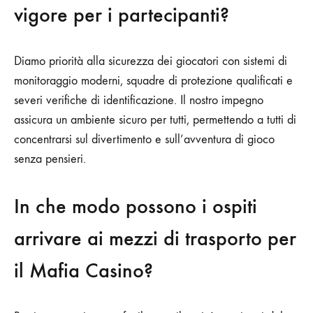
vigore per i partecipanti?
Diamo priorità alla sicurezza dei giocatori con sistemi di
monitoraggio moderni, squadre di protezione qualificati e
severi verifiche di identificazione. Il nostro impegno
assicura un ambiente sicuro per tutti, permettendo a tutti di
concentrarsi sul divertimento e sull’avventura di gioco
senza pensieri.
In che modo possono i ospiti
arrivare ai mezzi di trasporto per
il Mafia Casino?