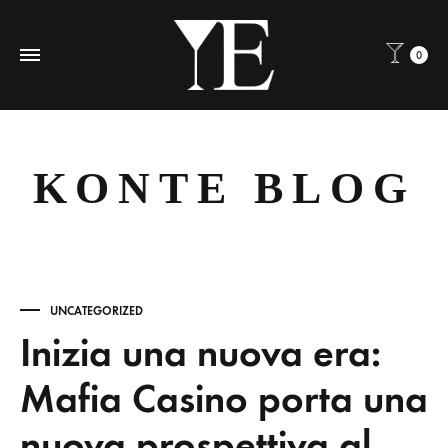
0
KONTE BLOG
UNCATEGORIZED
Inizia una nuova era:
Mafia Casino porta una
nuova prospettiva al