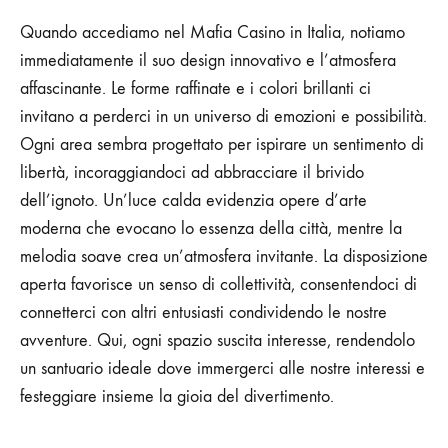
Quando accediamo nel Mafia Casino in Italia, notiamo
immediatamente il suo design innovativo e l’atmosfera
affascinante. Le forme raffinate e i colori brillanti ci
invitano a perderci in un universo di emozioni e possibilità.
Ogni area sembra progettato per ispirare un sentimento di
libertà, incoraggiandoci ad abbracciare il brivido
dell’ignoto. Un’luce calda evidenzia opere d’arte
moderna che evocano lo essenza della città, mentre la
melodia soave crea un’atmosfera invitante. La disposizione
aperta favorisce un senso di collettività, consentendoci di
connetterci con altri entusiasti condividendo le nostre
avventure. Qui, ogni spazio suscita interesse, rendendolo
un santuario ideale dove immergerci alle nostre interessi e
festeggiare insieme la gioia del divertimento.