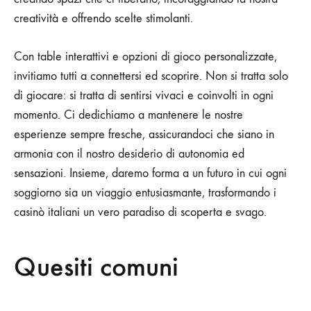
creatività e offrendo scelte stimolanti.
Con table interattivi e opzioni di gioco personalizzate,
invitiamo tutti a connettersi ed scoprire. Non si tratta solo
di giocare: si tratta di sentirsi vivaci e coinvolti in ogni
momento. Ci dedichiamo a mantenere le nostre
esperienze sempre fresche, assicurandoci che siano in
armonia con il nostro desiderio di autonomia ed
sensazioni. Insieme, daremo forma a un futuro in cui ogni
soggiorno sia un viaggio entusiasmante, trasformando i
casinò italiani un vero paradiso di scoperta e svago.
Quesiti comuni