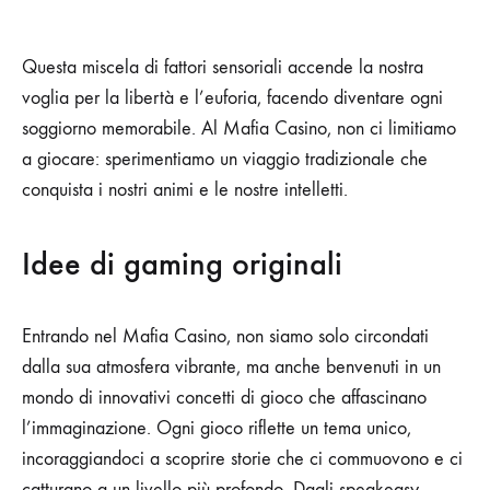
Questa miscela di fattori sensoriali accende la nostra
voglia per la libertà e l’euforia, facendo diventare ogni
soggiorno memorabile. Al Mafia Casino, non ci limitiamo
a giocare: sperimentiamo un viaggio tradizionale che
conquista i nostri animi e le nostre intelletti.
Idee di gaming originali
Entrando nel Mafia Casino, non siamo solo circondati
dalla sua atmosfera vibrante, ma anche benvenuti in un
mondo di innovativi concetti di gioco che affascinano
l’immaginazione. Ogni gioco riflette un tema unico,
incoraggiandoci a scoprire storie che ci commuovono e ci
catturano a un livello più profondo. Dagli speakeasy