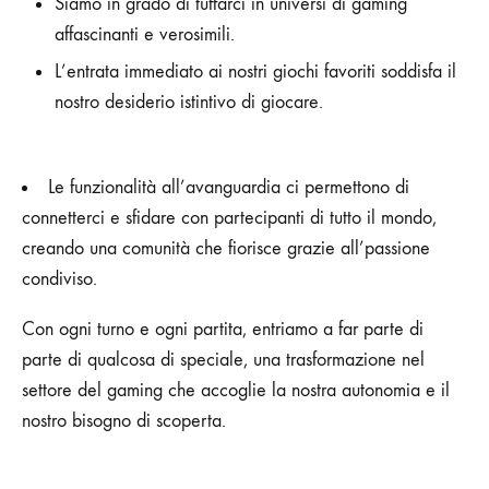
Siamo in grado di tuffarci in universi di gaming
affascinanti e verosimili.
L’entrata immediato ai nostri giochi favoriti soddisfa il
nostro desiderio istintivo di giocare.
Le funzionalità all’avanguardia ci permettono di
connetterci e sfidare con partecipanti di tutto il mondo,
creando una comunità che fiorisce grazie all’passione
condiviso.
Con ogni turno e ogni partita, entriamo a far parte di
parte di qualcosa di speciale, una trasformazione nel
settore del gaming che accoglie la nostra autonomia e il
nostro bisogno di scoperta.