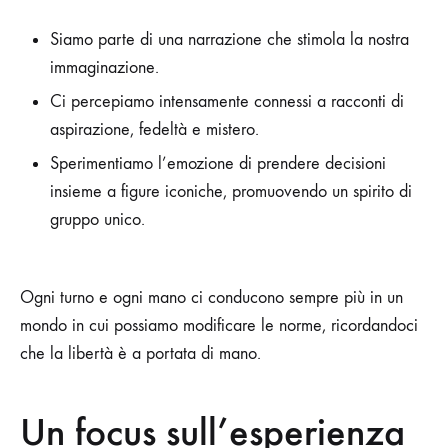
Siamo parte di una narrazione che stimola la nostra
immaginazione.
Ci percepiamo intensamente connessi a racconti di
aspirazione, fedeltà e mistero.
Sperimentiamo l’emozione di prendere decisioni
insieme a figure iconiche, promuovendo un spirito di
gruppo unico.
Ogni turno e ogni mano ci conducono sempre più in un
mondo in cui possiamo modificare le norme, ricordandoci
che la libertà è a portata di mano.
Un focus sull’esperienza