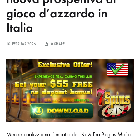
gioco d’azzardo in
Italia
10. FEBRUAR 2026
0 SHARE
Mentre analizziamo l’impatto del New Era Begins
Mafia