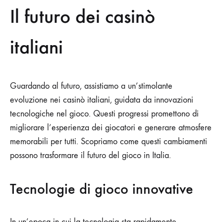
Il futuro dei casinò
italiani
Guardando al futuro, assistiamo a un’stimolante
evoluzione nei casinò italiani, guidata da innovazioni
tecnologiche nel gioco. Questi progressi promettono di
migliorare l’esperienza dei giocatori e generare atmosfere
memorabili per tutti. Scopriamo come questi cambiamenti
possono trasformare il futuro del gioco in Italia.
Tecnologie di gioco innovative
In un’epoca in cui la tecnologia sta rapidamente