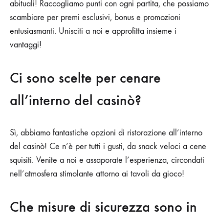
abituali! Raccogliamo punti con ogni partita, che possiamo
scambiare per premi esclusivi, bonus e promozioni
entusiasmanti. Unisciti a noi e approfitta insieme i
vantaggi!
Ci sono scelte per cenare
all’interno del casinò?
Sì, abbiamo fantastiche opzioni di ristorazione all’interno
del casinò! Ce n’è per tutti i gusti, da snack veloci a cene
squisiti. Venite a noi e assaporate l’esperienza, circondati
nell’atmosfera stimolante attorno ai tavoli da gioco!
Che misure di sicurezza sono in