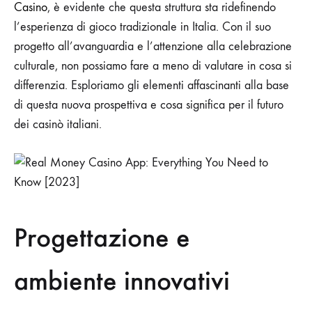
Casino
, è evidente che questa struttura sta ridefinendo
l’esperienza di gioco tradizionale in Italia. Con il suo
progetto all’avanguardia e l’attenzione alla celebrazione
culturale, non possiamo fare a meno di valutare in cosa si
differenzia. Esploriamo gli elementi affascinanti alla base
di questa nuova prospettiva e cosa significa per il futuro
dei casinò italiani.
Progettazione e
ambiente innovativi