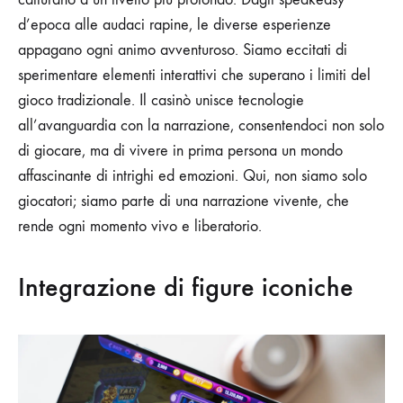
d’epoca alle audaci rapine, le diverse esperienze
appagano ogni animo avventuroso. Siamo eccitati di
sperimentare elementi interattivi che superano i limiti del
gioco tradizionale. Il casinò unisce tecnologie
all’avanguardia con la narrazione, consentendoci non solo
di giocare, ma di vivere in prima persona un mondo
affascinante di intrighi ed emozioni. Qui, non siamo solo
giocatori; siamo parte di una narrazione vivente, che
rende ogni momento vivo e liberatorio.
Integrazione di figure iconiche