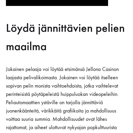
Löydä jännittävien pelien
maailma
Jokainen pelaaja voi löytää etsimänsä Jellona Casinon
laajasta pelivalikoimasta. Jokainen voi löytää itselleen
sopivan pelin monista vaihtoehdoista, jotka vaihtelevat
perinteisistä pöytäpeleistä huippuluokan videopeleihin.
Peliautomaattien ystäville on tarjolla jännittäviä
juonenkäänteitä, värikkäitä grafiikoita ja mahdollisuus
voittaa suuria summia. Mahdollisuudet ovat lähes
rajattomat, ja aiheet ulottuvat nykyajan popkulttuurista