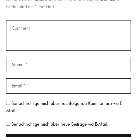
Felder sind mit
*
markiert
Benachrichtige mich über nachfolgende Kommentare via E-
Mail.
Benachrichtige mich über neue Beiträge via E-Mail.