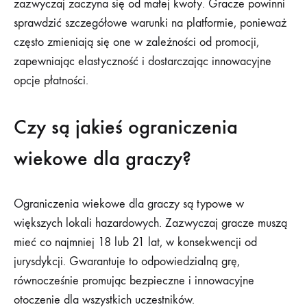
zazwyczaj zaczyna się od małej kwoty. Gracze powinni
sprawdzić szczegółowe warunki na platformie, ponieważ
często zmieniają się one w zależności od promocji,
zapewniając elastyczność i dostarczając innowacyjne
opcje płatności.
Czy są jakieś ograniczenia
wiekowe dla graczy?
Ograniczenia wiekowe dla graczy są typowe w
większych lokali hazardowych. Zazwyczaj gracze muszą
mieć co najmniej 18 lub 21 lat, w konsekwencji od
jurysdykcji. Gwarantuje to odpowiedzialną grę,
równocześnie promując bezpieczne i innowacyjne
otoczenie dla wszystkich uczestników.