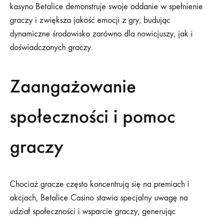
kasyno Betalice demonstruje swoje oddanie w spełnienie
graczy i zwiększa jakość emocji z gry, budując
dynamiczne środowisko zarówno dla nowicjuszy, jak i
doświadczonych graczy.
Zaangażowanie
społeczności i pomoc
graczy
Chociaż gracze często koncentrują się na premiach i
akcjach, Betalice Casino stawia specjalny uwagę na
udział społeczności i wsparcie graczy, generując