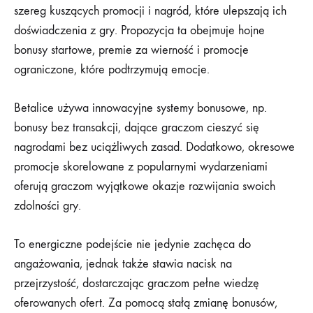
szereg kuszących promocji i nagród, które ulepszają ich
doświadczenia z gry. Propozycja ta obejmuje hojne
bonusy startowe, premie za wierność i promocje
ograniczone, które podtrzymują emocje.
Betalice używa innowacyjne systemy bonusowe, np.
bonusy bez transakcji, dające graczom cieszyć się
nagrodami bez uciążliwych zasad. Dodatkowo, okresowe
promocje skorelowane z popularnymi wydarzeniami
oferują graczom wyjątkowe okazje rozwijania swoich
zdolności gry.
To energiczne podejście nie jedynie zachęca do
angażowania, jednak także stawia nacisk na
przejrzystość, dostarczając graczom pełne wiedzę
oferowanych ofert. Za pomocą stałą zmianę bonusów,