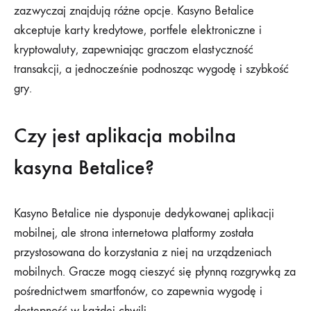
zazwyczaj znajdują różne opcje. Kasyno Betalice
akceptuje karty kredytowe, portfele elektroniczne i
kryptowaluty, zapewniając graczom elastyczność
transakcji, a jednocześnie podnosząc wygodę i szybkość
gry.
Czy jest aplikacja mobilna
kasyna Betalice?
Kasyno Betalice nie dysponuje dedykowanej aplikacji
mobilnej, ale strona internetowa platformy została
przystosowana do korzystania z niej na urządzeniach
mobilnych. Gracze mogą cieszyć się płynną rozgrywką za
pośrednictwem smartfonów, co zapewnia wygodę i
dostępność w każdej chwili.