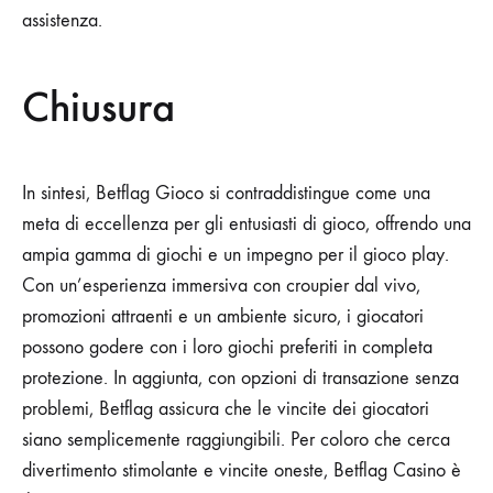
assistenza.
Chiusura
In sintesi, Betflag Gioco si contraddistingue come una
meta di eccellenza per gli entusiasti di gioco, offrendo una
ampia gamma di giochi e un impegno per il gioco play.
Con un’esperienza immersiva con croupier dal vivo,
promozioni attraenti e un ambiente sicuro, i giocatori
possono godere con i loro giochi preferiti in completa
protezione. In aggiunta, con opzioni di transazione senza
problemi, Betflag assicura che le vincite dei giocatori
siano semplicemente raggiungibili. Per coloro che cerca
divertimento stimolante e vincite oneste, Betflag Casino è