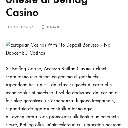
Casino
31. OKTOBER 2025
0 SHARE
Su Betflag Casino,
Accesso Betflag Casino
, i clienti
scopriranno una dinamica gamma di giochi che
rispondono tutti i gusti, dai classici giochi di carte alle
incantevoli slot machine. L’solida dedizione del casinò al
fair play garantisce un’esperienza di gioco trasparente,
supportata da rigorosi controlli e tecnologie
all’avanguardia. Con promozioni allettanti e un ambiente
sicuro, Betflag offre un’atmosfera in cui i giocatori possono