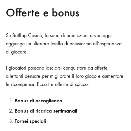
Offerte e bonus
Su Betflag Casinò, la serie di promozioni e vantaggi
aggiunge un ulteriore livello di entusiasmo all’esperienza
di giocare.
I giocatori possono lasciarsi conquistare da offerte
allettanti pensate per migliorare il loro gioco e aumentare
le ricompense. Ecco tre offerte di spicco:
Bonus di accoglienza
Bonus di ricarica settimanali
Tornei speciali