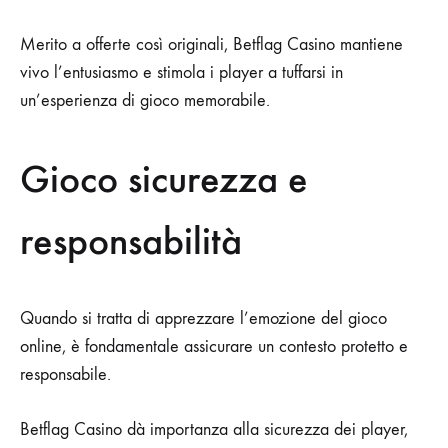
Merito a offerte così originali, Betflag Casino mantiene
vivo l’entusiasmo e stimola i player a tuffarsi in
un’esperienza di gioco memorabile.
Gioco sicurezza e
responsabilità
Quando si tratta di apprezzare l’emozione del gioco
online, è fondamentale assicurare un contesto protetto e
responsabile.
Betflag Casino dà importanza alla sicurezza dei player,