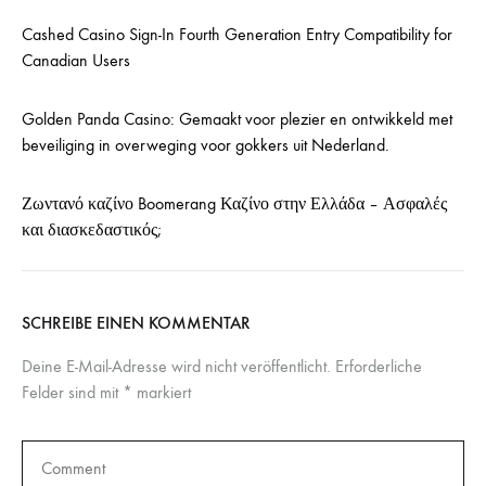
Cashed Casino Sign-In Fourth Generation Entry Compatibility for
Canadian Users
Golden Panda Casino: Gemaakt voor plezier en ontwikkeld met
beveiliging in overweging voor gokkers uit Nederland.
Ζωντανό καζίνο Boomerang Καζίνο στην Ελλάδα – Ασφαλές
και διασκεδαστικός;
SCHREIBE EINEN KOMMENTAR
Deine E-Mail-Adresse wird nicht veröffentlicht.
Erforderliche
Felder sind mit
*
markiert