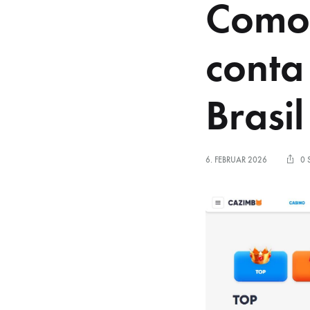
Como 
conta
Brasil
6. FEBRUAR 2026
0 