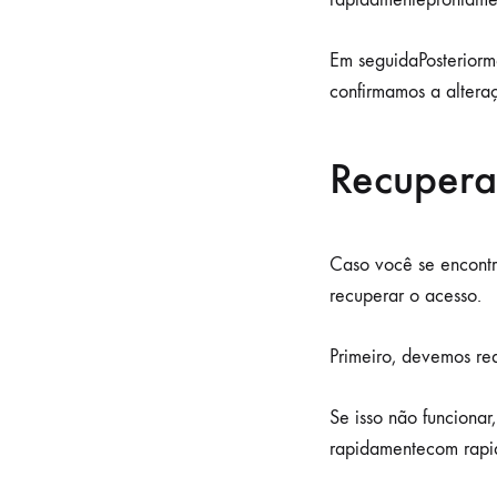
Em seguidaPosteriorme
confirmamos a altera
Recupera
Caso você se encontr
recuperar o acesso.
Primeiro, devemos red
Se isso não funciona
rapidamentecom rapi