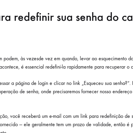
ra redefinir sua senha do ca
in podem, às vezesde vez em quando, levar ao esquecimento d
contece, é essencial redefini-la rapidamente para recuperar o 
ssar a página de login e clicar no link „Esqueceu sua senha?“.
peração de senha, onde precisaremos fornecer nosso endereço 
ação, você receberá um e-mail com um link para redefinição de 
 fornecido — ele geralmente tem um prazo de validade, então é p
nte.