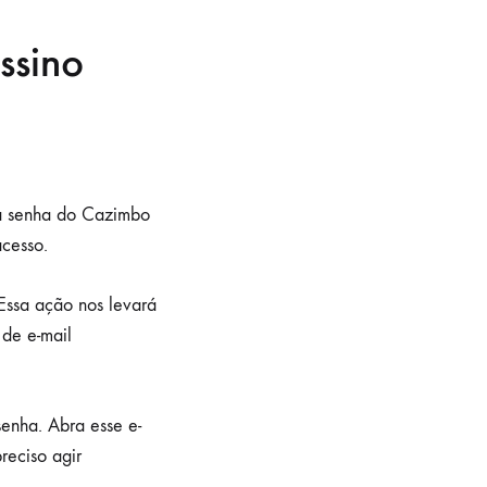
ssino
a senha do Cazimbo
acesso.
 Essa ação nos levará
de e-mail
senha. Abra esse e-
reciso agir