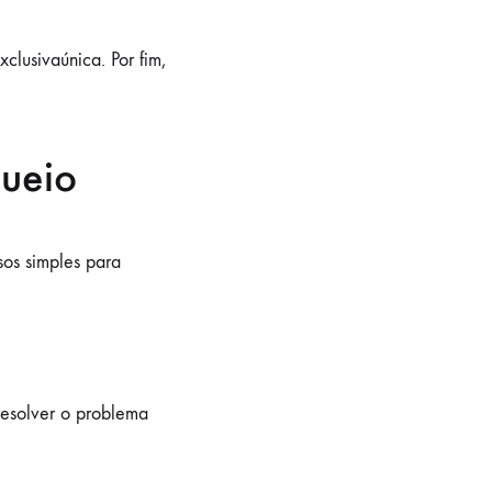
clusivaúnica. Por fim,
ueio
os simples para
resolver o problema