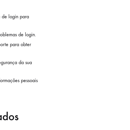
 de login para
roblemas de login.
orte para obter
segurança da sua
nformações pessoais
ados