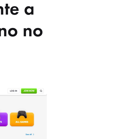
te a
no no