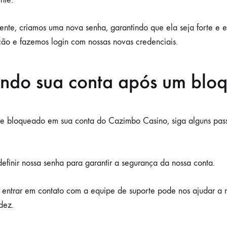
nte, criamos uma nova senha, garantindo que ela seja forte e ex
ção e fazemos login com nossas novas credenciais.
ndo sua conta após um bloq
e bloqueado em sua conta do Cazimbo Casino, siga alguns pass
efinir nossa senha para garantir a segurança da nossa conta.
r, entrar em contato com a equipe de suporte pode nos ajudar a 
dez.