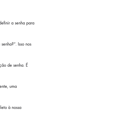
definir a senha para
 senha?“. Isso nos
ição de senha. É
mente, uma
leto à nossa