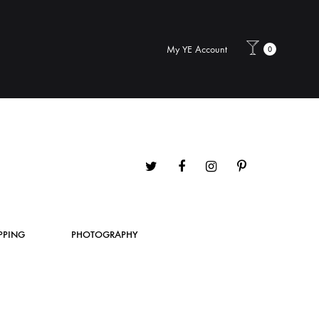
My YE Account
0
Twitter
Facebook
Instagram
Pinterest
PPING
PHOTOGRAPHY