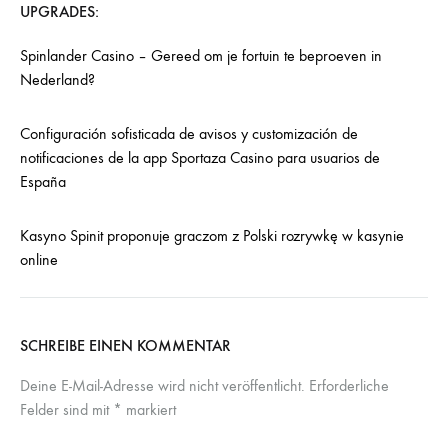
UPGRADES:
Spinlander Casino – Gereed om je fortuin te beproeven in
Nederland?
Configuración sofisticada de avisos y customización de
notificaciones de la app Sportaza Casino para usuarios de
España
Kasyno Spinit proponuje graczom z Polski rozrywkę w kasynie
online
SCHREIBE EINEN KOMMENTAR
Deine E-Mail-Adresse wird nicht veröffentlicht.
Erforderliche
Felder sind mit
*
markiert