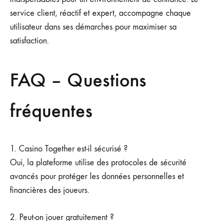
service client, réactif et expert, accompagne chaque
utilisateur dans ses démarches pour maximiser sa
satisfaction.
FAQ – Questions
fréquentes
1. Casino Together est-il sécurisé ?
Oui, la plateforme utilise des protocoles de sécurité
avancés pour protéger les données personnelles et
financières des joueurs.
2. Peut-on jouer gratuitement ?