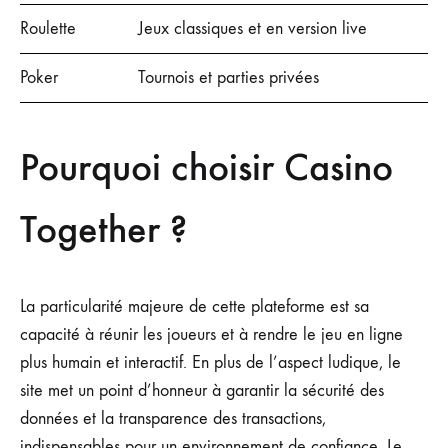
Roulette
Jeux classiques et en version live
Poker
Tournois et parties privées
Pourquoi choisir Casino
Together ?
La particularité majeure de cette plateforme est sa
capacité à réunir les joueurs et à rendre le jeu en ligne
plus humain et interactif. En plus de l’aspect ludique, le
site met un point d’honneur à garantir la sécurité des
données et la transparence des transactions,
indispensables pour un environnement de confiance. Le