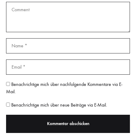
Benachrichtige mich über nachfolgende Kommentare via E-
Mail.
Benachrichtige mich über neue Beiträge via E-Mail.