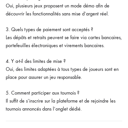
Oui, plusieurs jeux proposent un mode démo afin de
découvrir les fonctionnalités sans mise d’argent réel.
3. Quels types de paiement sont acceptés ?
Les dépôts et retraits peuvent se faire via cartes bancaires,
portefeuilles électroniques et virements bancaires.
4. Y a-t-il des limites de mise ?
Oui, des limites adaptées à tous types de joueurs sont en
place pour assurer un jeu responsable.
5. Comment participer aux tournois ?
Il suffit de s’inscrire sur la plateforme et de rejoindre les
tournois annoncés dans l’onglet dédié.