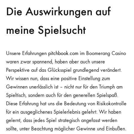
Die Auswirkungen auf
meine Spielsucht
Unsere Erfahrungen
pitchbook.com
im Boomerang Casino
waren zwar spannend, haben aber auch unsere
Perspektive auf das Glücksspiel grundlegend verändert.
Wir wissen nun, dass eine positive Einstellung zum
Gewinnen unerlässlich ist – nicht nur für den Triumph am
Spieltisch, sondern auch für den generellen Spielspaß.
Diese Erfahrung hat uns die Bedeutung von Risikokontrolle
für ein ausgeglichenes Spielerlebnis gelehrt. Wir haben
gelernt, dass jedes Spiel strategisch angefasst werden
sollte, unter Beachtung möglicher Gewinne und Einbußen.