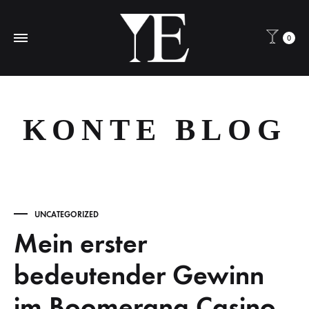
0
KONTE BLOG
UNCATEGORIZED
Mein erster
bedeutender Gewinn
im Boomerang Casino