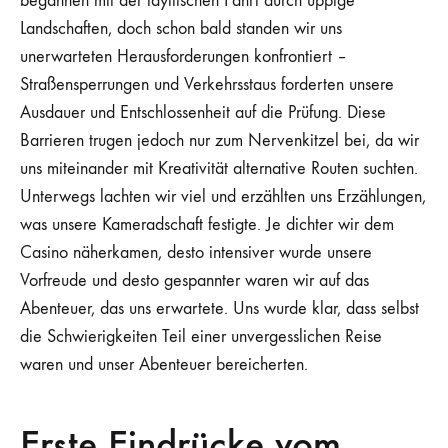
begannen mit der idyllischen Fahrt durch üppige
Landschaften, doch schon bald standen wir uns
unerwarteten Herausforderungen konfrontiert –
Straßensperrungen und Verkehrsstaus forderten unsere
Ausdauer und Entschlossenheit auf die Prüfung. Diese
Barrieren trugen jedoch nur zum Nervenkitzel bei, da wir
uns miteinander mit Kreativität alternative Routen suchten.
Unterwegs lachten wir viel und erzählten uns Erzählungen,
was unsere Kameradschaft festigte. Je dichter wir dem
Casino näherkamen, desto intensiver wurde unsere
Vorfreude und desto gespannter waren wir auf das
Abenteuer, das uns erwartete. Uns wurde klar, dass selbst
die Schwierigkeiten Teil einer unvergesslichen Reise
waren und unser Abenteuer bereicherten.
Erste Eindrücke vom