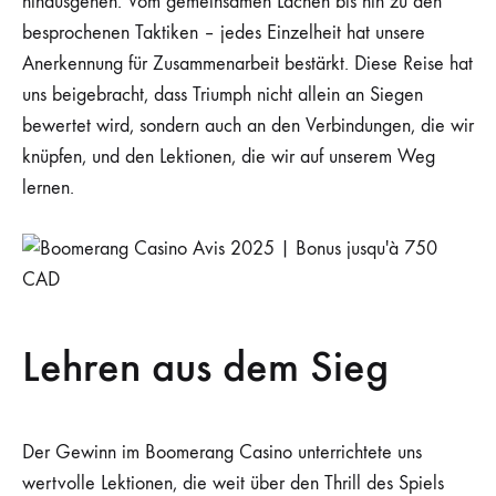
hinausgehen. Vom gemeinsamen Lachen bis hin zu den
besprochenen Taktiken – jedes Einzelheit hat unsere
Anerkennung für Zusammenarbeit bestärkt. Diese Reise hat
uns beigebracht, dass Triumph nicht allein an Siegen
bewertet wird, sondern auch an den Verbindungen, die wir
knüpfen, und den Lektionen, die wir auf unserem Weg
lernen.
Lehren aus dem Sieg
Der Gewinn im Boomerang Casino unterrichtete uns
wertvolle Lektionen, die weit über den Thrill des Spiels