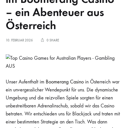
– ein Abenteuer aus
Österreich
10. FEBRUAR 2026
0 SHARE
Unser Aufenthalt im
Boomerang Casino
in Österreich war
ein unvergesslicher Wendepunkt für uns. Die dynamische
Umgebung und die reizvollen Spiele sorgten für einen
unbestreitbaren Adrenalinschub, sobald wir das Casino
betraten. Wir entschieden uns für Blackjack und traten mit
einer bestimmten Strategie an den Tisch. Was dann