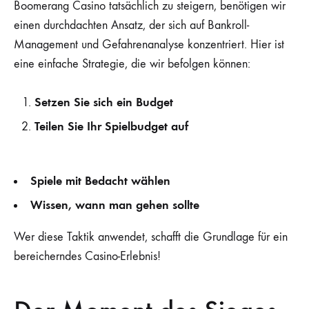
Boomerang Casino tatsächlich zu steigern, benötigen wir
einen durchdachten Ansatz, der sich auf Bankroll-
Management und Gefahrenanalyse konzentriert. Hier ist
eine einfache Strategie, die wir befolgen können:
Setzen Sie sich ein Budget
Teilen Sie Ihr Spielbudget auf
Spiele mit Bedacht wählen
Wissen, wann man gehen sollte
Wer diese Taktik anwendet, schafft die Grundlage für ein
bereicherndes Casino-Erlebnis!