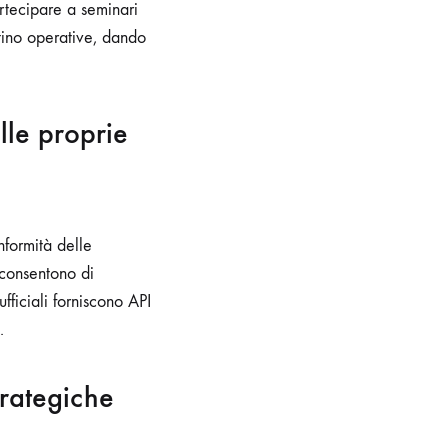
rtecipare a seminari
tino operative, dando
lle proprie
nformità delle
 consentono di
ufficiali forniscono API
.
trategiche