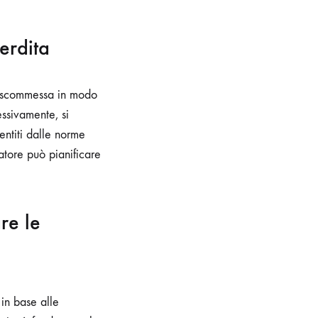
perdita
e scommessa in modo
essivamente, si
sentiti dalle norme
catore può pianificare
re le
 in base alle