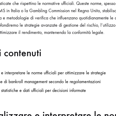
isticate che rispettino le normative ufficiali. Queste norme, spess
S in Italia o la Gambling Commission nel Regno Unito, stabiliscon
za e metodologie di verifica che influenzano quotidianamente le d
ondiremo le strategie avanzate di gestione del rischio, l’utilizzo d
ottimizzare il rendimento, mantenendo la conformità legale.
i contenuti
 interpretare le norme ufficiali per ottimizzare le strategie
he di bankroll management secondo le regolamentazioni
 statistiche e dati ufficiali per decisioni informate
izzare e interpretare le n