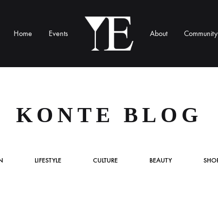
Home
Events
About
Community
YE
Munich
KONTE BLOG
N
LIFESTYLE
CULTURE
BEAUTY
SHO