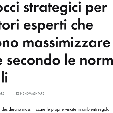
ci strategici per
ori esperti che
ono massimizzare 
te secondo le nor
li
ARE
KEINE KOMMENTARE
he desiderano massimizzare le proprie vincite in ambienti regola