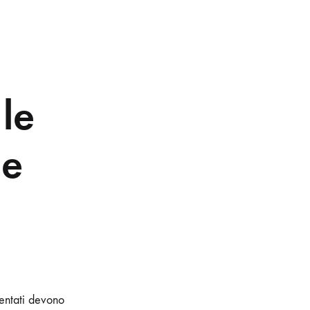
le
me
mentati devono