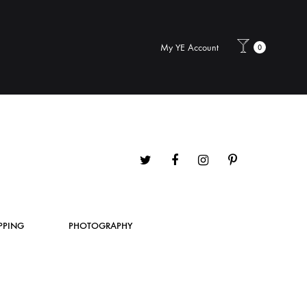
My YE Account
0
Twitter
Facebook
Instagram
Pinterest
PPING
PHOTOGRAPHY