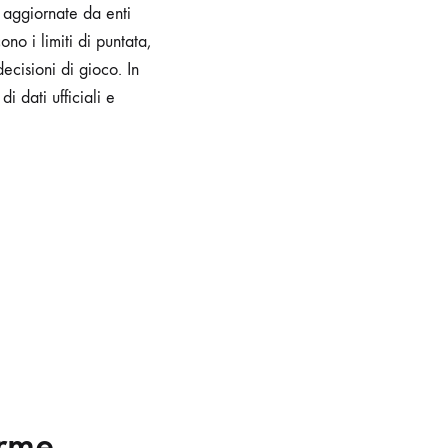
o aggiornate da enti
o i limiti di puntata,
ecisioni di gioco. In
i dati ufficiali e
orme