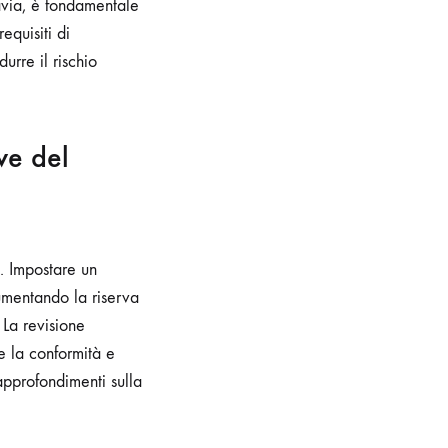
tavia, è fondamentale
equisiti di
urre il rischio
ve del
o. Impostare un
umentando la riserva
 La revisione
e la conformità e
pprofondimenti sulla