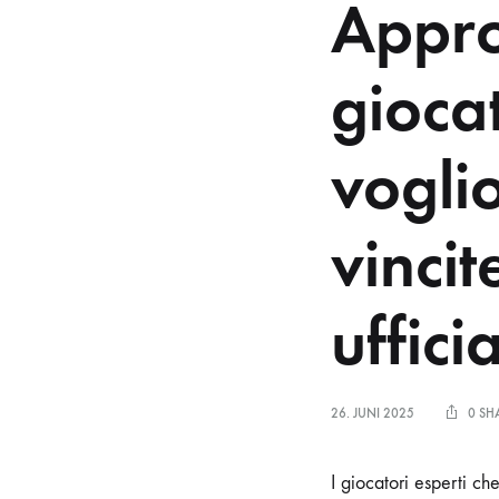
Approc
giocat
vogli
vinci
ufficia
26. JUNI 2025
0 SH
I giocatori esperti c