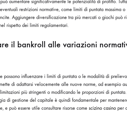
, può aumentare significativamente le potenzialità di profitto. Tut
eventuali restrizioni normative, come limiti di puntata massima o r
ncite. Aggiungere diversificazione tra più mercati o giochi può rid
l rispetto dei limiti regolamentari.
e il bankroll alle variazioni normati
 possono influenzare i limiti di puntata o le modalità di preliev
ermette di adattarsi velocemente alle nuove norme, ad esempio a
 limitazioni più stringenti o modificando le proporzioni di puntata.
egia di gestione del capitale è quindi fondamentale per mantener
te, e può essere utile consultare risorse come
scizino casino
per a