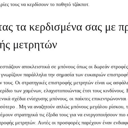
ιρίες τους να κερδίσουν το ποθητό τζάκποτ.
ας τα κερδισμένα σας με π
ής μετρητών
εστιάζουν αποκλειστικά σε μπόνους όπως οι δωρεάν στροφές,
o γνωρίζουν παράλληλα την σημασία των ευκαιριών επιστροφή
 τους. Οι στρατηγικές επιστροφής μετρητών είναι ως ασφάλε
ερίδιο των χαμένων, ελαχιστοποιώντας έτσι τους κινδύνους.
ενικά σχέδια ενίσχυσης μπόνους, οι παίκτες επικεντρώνονται
σσότερο . Μη να αναζητούν απλώς μπόνους μεγάλου ρίσκου, 
νέμουν στρατηγικά τις έξοδα τους για να ενεργοποιήσουν πιο
τροφής μετρητών. Αυτές οι προσφορές παρέχουν έναν ενδιαφέ