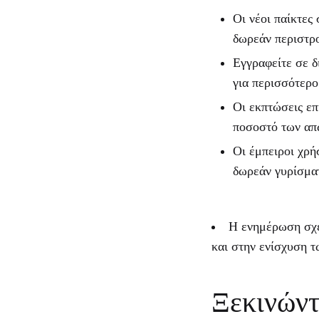
Οι νέοι παίκτε
δωρεάν περιστρο
Εγγραφείτε σε δ
για περισσότερο
Οι εκπτώσεις επ
ποσοστό των απω
Οι έμπειροι χρή
δωρεάν γυρίσματ
Η ενημέρωση σχε
και στην ενίσχυση τ
Ξεκινώντ