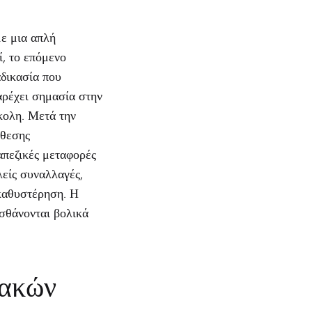
με μια απλή
ί, το επόμενο
αδικασία που
αρέχει σημασία στην
ύκολη. Μετά την
άθεσης
απεζικές μεταφορές
λείς συναλλαγές,
 καθυστέρηση. Η
ισθάνονται βολικά
ιακών