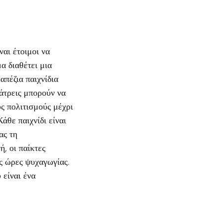
ναι έτοιμοι να
α διαθέτει μια
απέζια παιχνίδια
λάτρεις μπορούν να
ς πολιτισμούς μέχρι
άθε παιχνίδι είναι
ας τη
, οι παίκτες
ς ώρες ψυχαγωγίας.
 είναι ένα