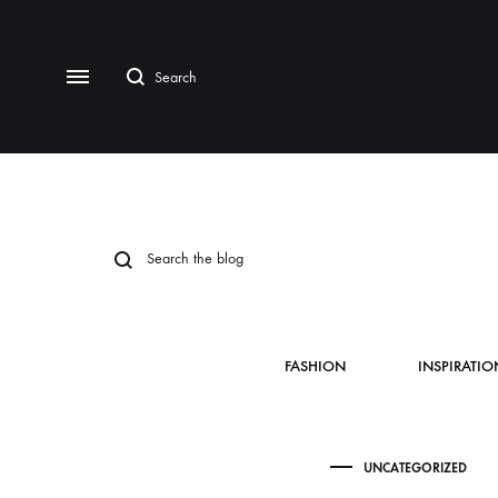
FASHION
INSPIRATIO
UNCATEGORIZED