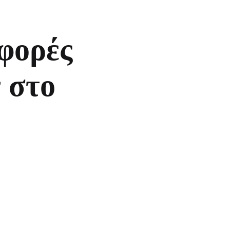
φορές
 στο