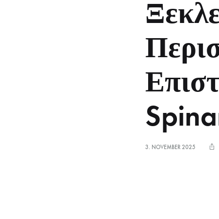
Ξεκλ
Περισ
Επισ
Spina
3. NOVEMBER 2025