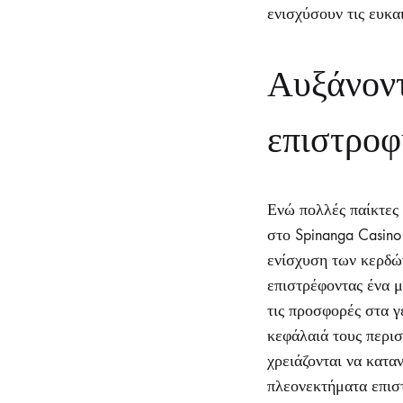
ενισχύσουν τις ευκα
Αυξάνοντ
επιστροφ
Ενώ πολλές παίκτες 
στο Spinanga Casin
ενίσχυση των κερδών
επιστρέφοντας ένα μ
τις προσφορές στα γ
κεφάλαιά τους περι
χρειάζονται να κατα
πλεονεκτήματα επισ