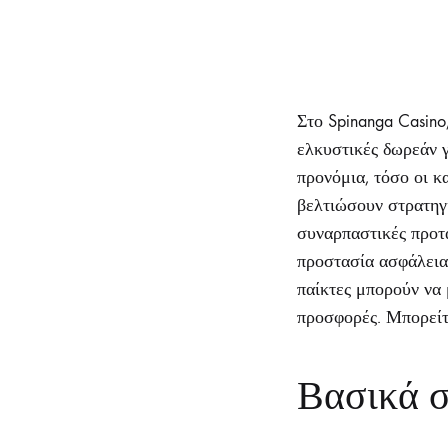
Στο Spinanga Casino
ελκυστικές δωρεάν 
προνόμια, τόσο οι κ
βελτιώσουν στρατηγι
συναρπαστικές προτά
προστασία ασφάλεια
παίκτες μπορούν να 
προσφορές. Μπορείτε
Βασικά σ