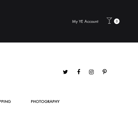
My YE Account
0
Twitter
Facebook
Instagram
Pinterest
PPING
PHOTOGRAPHY