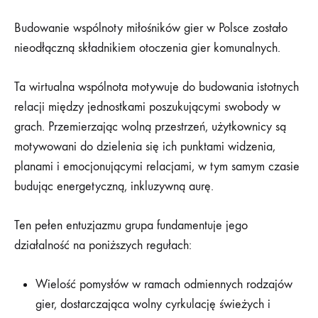
Budowanie wspólnoty miłośników gier w Polsce zostało
nieodłączną składnikiem otoczenia gier komunalnych.
Ta wirtualna wspólnota motywuje do budowania istotnych
relacji między jednostkami poszukującymi swobody w
grach. Przemierzając wolną przestrzeń, użytkownicy są
motywowani do dzielenia się ich punktami widzenia,
planami i emocjonującymi relacjami, w tym samym czasie
budując energetyczną, inkluzywną aurę.
Ten pełen entuzjazmu grupa fundamentuje jego
działalność na poniższych regułach:
Wielość pomysłów w ramach odmiennych rodzajów
gier, dostarczająca wolny cyrkulację świeżych i