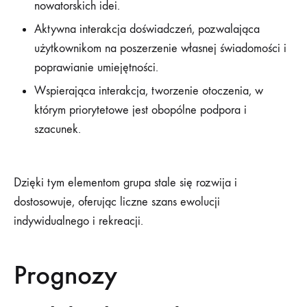
nowatorskich idei.
Aktywna interakcja doświadczeń, pozwalająca
użytkownikom na poszerzenie własnej świadomości i
poprawianie umiejętności.
Wspierająca interakcja, tworzenie otoczenia, w
którym priorytetowe jest obopólne podpora i
szacunek.
Dzięki tym elementom grupa stale się rozwija i
dostosowuje, oferując liczne szans ewolucji
indywidualnego i rekreacji.
Prognozy