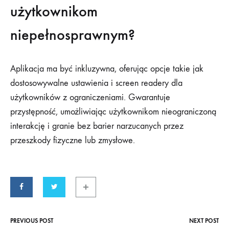
użytkownikom
niepełnosprawnym?
Aplikacja ma być inkluzywna, oferując opcje takie jak
dostosowywalne ustawienia i screen readery dla
użytkowników z ograniczeniami. Gwarantuje
przystępność, umożliwiając użytkownikom nieograniczoną
interakcję i granie bez barier narzucanych przez
przeszkody fizyczne lub zmysłowe.
PREVIOUS POST
NEXT POST