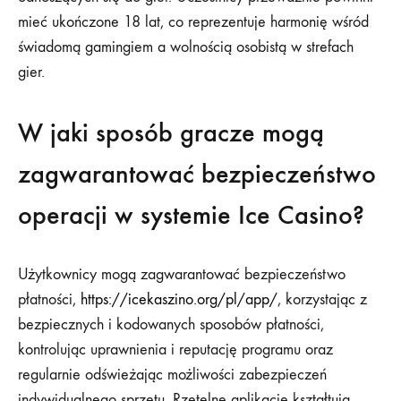
mieć ukończone 18 lat, co reprezentuje harmonię wśród
świadomą gamingiem a wolnością osobistą w strefach
gier.
W jaki sposób gracze mogą
zagwarantować bezpieczeństwo
operacji w systemie Ice Casino?
Użytkownicy mogą zagwarantować bezpieczeństwo
płatności,
https://icekaszino.org/pl/app/
, korzystając z
bezpiecznych i kodowanych sposobów płatności,
kontrolując uprawnienia i reputację programu oraz
regularnie odświeżając możliwości zabezpieczeń
indywidualnego sprzętu. Rzetelne aplikacje kształtują