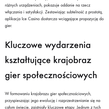
różnych urządzeniach, pokazuje oddanie na rzecz
włączania i satysfakcji. Zestawiając subtelność z prostotą,
aplikacja Ice Casino dostarcza wciągające propozycję do
gier.
Kluczowe wydarzenia
kształtujące krajobraz
gier społecznościowych
W formowaniu krajobrazu gier społecznościowych,
przyspieszając jego ewolucję i rozprzestrzenianie się na
całym świecie, zaistniały kluczowe etapy. Jednym z tych