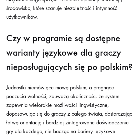
środowisko, które szanuje niezależność i intymność
użytkowników.
Czy w programie są dostępne
warianty językowe dla graczy
nieposługujących się po polskim?
Jednostki niemówiące mową polskim, a pragnące
poczucia wolności, zauważą okoliczność, że system
zapewnia wielorakie możliwości lingwistyczne,
dopasowując się do graczy z całego świata, dostarczając
łatwą orientację i bardziej zintegrowane doświadczenie
gry dla każdego, nie bacząc na bariery językowe.