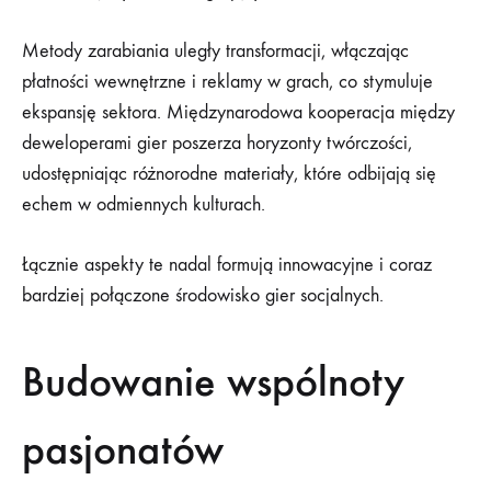
Metody zarabiania uległy transformacji, włączając
płatności wewnętrzne i reklamy w grach, co stymuluje
ekspansję sektora. Międzynarodowa kooperacja między
deweloperami gier poszerza horyzonty twórczości,
udostępniając różnorodne materiały, które odbijają się
echem w odmiennych kulturach.
Łącznie aspekty te nadal formują innowacyjne i coraz
bardziej połączone środowisko gier socjalnych.
Budowanie wspólnoty
pasjonatów