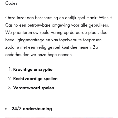
Onze inzet aan bescherming en eerlijk spel maakt Winnitt
Casino een betrouwbare omgeving voor alle gebruikers.
We prioriteren uw spelervaring op de eerste plaats door
beveiligingsmaatregelen van topniveau te toepassen,
zodat u met een veilig gevoel kunt deelnemen. Zo
onderhouden we onze hoge normen:
Krachtige encryptie
Rechtvaardige spellen
Verantwoord spelen
24/7 ondersteuning