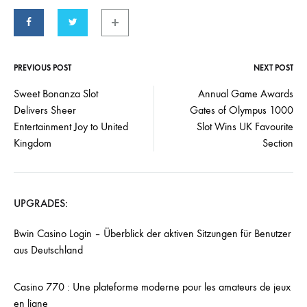
PREVIOUS POST
NEXT POST
Sweet Bonanza Slot
Annual Game Awards
Delivers Sheer
Gates of Olympus 1000
Entertainment Joy to United
Slot Wins UK Favourite
Kingdom
Section
UPGRADES:
Bwin Casino Login – Überblick der aktiven Sitzungen für Benutzer
aus Deutschland
Casino 770 : Une plateforme moderne pour les amateurs de jeux
en ligne