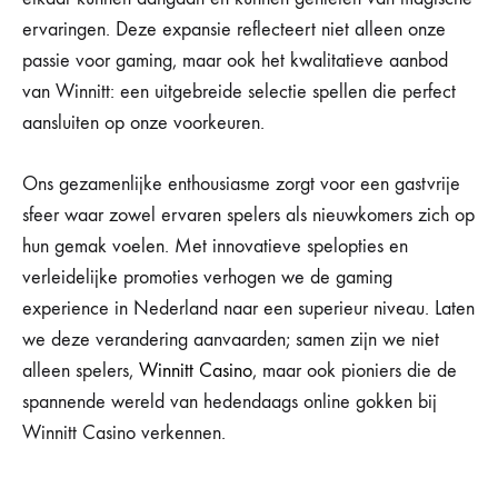
ervaringen. Deze expansie reflecteert niet alleen onze
passie voor gaming, maar ook het kwalitatieve aanbod
van Winnitt: een uitgebreide selectie spellen die perfect
aansluiten op onze voorkeuren.
Ons gezamenlijke enthousiasme zorgt voor een gastvrije
sfeer waar zowel ervaren spelers als nieuwkomers zich op
hun gemak voelen. Met innovatieve spelopties en
verleidelijke promoties verhogen we de gaming
experience in Nederland naar een superieur niveau. Laten
we deze verandering aanvaarden; samen zijn we niet
alleen spelers,
Winnitt Casino
, maar ook pioniers die de
spannende wereld van hedendaags online gokken bij
Winnitt Casino verkennen.