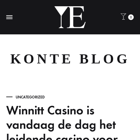
0
KONTE BLOG
UNCATEGORIZED
Winnitt Casino is
vandaag de dag het
leidende casino voor