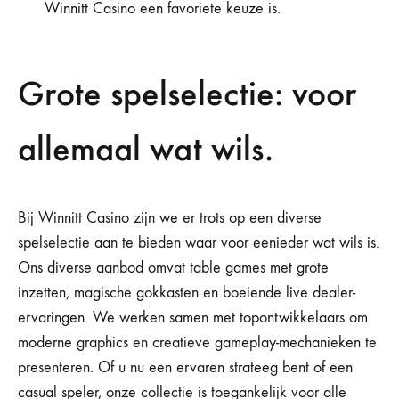
Winnitt Casino een favoriete keuze is.
Grote spelselectie: voor
allemaal wat wils.
Bij Winnitt Casino zijn we er trots op een diverse
spelselectie aan te bieden waar voor eenieder wat wils is.
Ons diverse aanbod omvat table games met grote
inzetten, magische gokkasten en boeiende live dealer-
ervaringen. We werken samen met topontwikkelaars om
moderne graphics en creatieve gameplay-mechanieken te
presenteren. Of u nu een ervaren strateeg bent of een
casual speler, onze collectie is toegankelijk voor alle