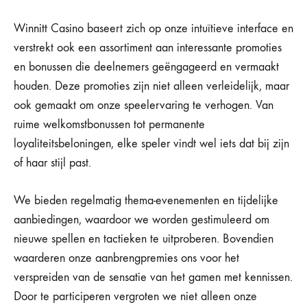
Winnitt Casino baseert zich op onze intuïtieve interface en
verstrekt ook een assortiment aan interessante promoties
en bonussen die deelnemers geëngageerd en vermaakt
houden. Deze promoties zijn niet alleen verleidelijk, maar
ook gemaakt om onze speelervaring te verhogen. Van
ruime welkomstbonussen tot permanente
loyaliteitsbeloningen, elke speler vindt wel iets dat bij zijn
of haar stijl past.
We bieden regelmatig thema-evenementen en tijdelijke
aanbiedingen, waardoor we worden gestimuleerd om
nieuwe spellen en tactieken te uitproberen. Bovendien
waarderen onze aanbrengpremies ons voor het
verspreiden van de sensatie van het gamen met kennissen.
Door te participeren vergroten we niet alleen onze