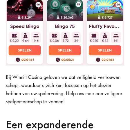
Bij Winnitt Casino geloven we dat veiligheid vertrouwen
schept, waardoor u zich kunt focussen op het plezier
hebben van uw spelervaring. Help ons mee een veiligere
spelgemeenschap te vormen!
Een expanderende