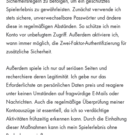
Sicherheitsregeln zu befolgen, um ein geschütztes
Spielerlebnis zu gewährleisten. Zunächst verwende ich
stets sichere, unverwechselbare Passwörter und ändere
diese in regelmäßigen Abständen. So schütze ich mein
Konto vor unbefugtem Zugriff. Außerdem aktiviere ich,
wann immer möglich, die Zwei-Faktor-Authentifizierung für
zusätzliche Sicherheit.
Außerdem spiele ich nur auf seriösen Seiten und
recherchiere deren Legitimität. Ich gebe nur das
Erforderlichste an persönlichen Daten preis und reagiere
unter keinen Umständen auf fragwürdige E-Mails oder
Nachrichten. Auch die regelmäßige Überprüfung meiner
Kontoauszüge ist essentiell, da ich so verdächtige
Aktivitäten frühzeitig erkennen kann. Durch die Einhaltung
dieser Maßnahmen kann ich mein Spielerlebnis ohne