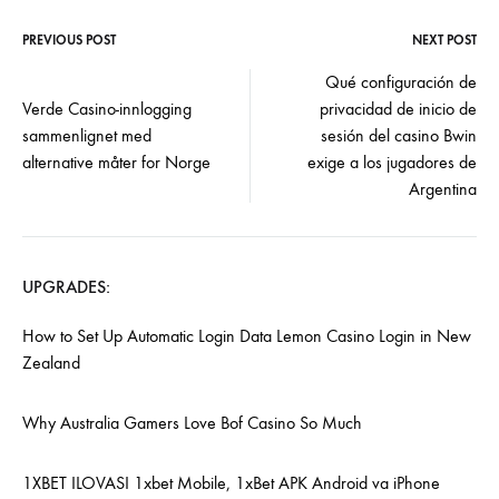
PREVIOUS POST
NEXT POST
Qué configuración de
Verde Casino-innlogging
privacidad de inicio de
sammenlignet med
sesión del casino Bwin
alternative måter for Norge
exige a los jugadores de
Argentina
UPGRADES:
How to Set Up Automatic Login Data Lemon Casino Login in New
Zealand
Why Australia Gamers Love Bof Casino So Much
1XBET ILOVASI 1xbet Mobile, 1xBet APK Android va iPhone