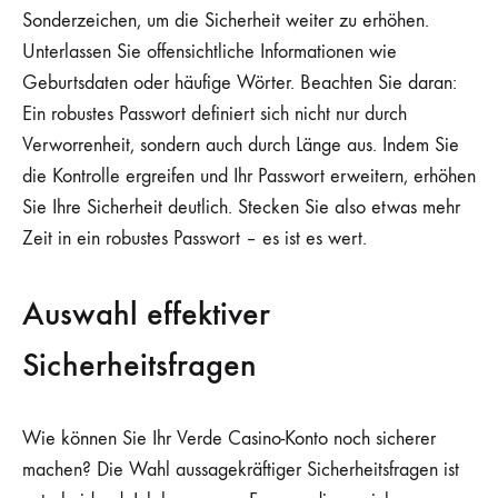
Sonderzeichen, um die Sicherheit weiter zu erhöhen.
Unterlassen Sie offensichtliche Informationen wie
Geburtsdaten oder häufige Wörter. Beachten Sie daran:
Ein robustes Passwort definiert sich nicht nur durch
Verworrenheit, sondern auch durch Länge aus. Indem Sie
die Kontrolle ergreifen und Ihr Passwort erweitern, erhöhen
Sie Ihre Sicherheit deutlich. Stecken Sie also etwas mehr
Zeit in ein robustes Passwort – es ist es wert.
Auswahl effektiver
Sicherheitsfragen
Wie können Sie Ihr Verde Casino-Konto noch sicherer
machen? Die Wahl aussagekräftiger Sicherheitsfragen ist