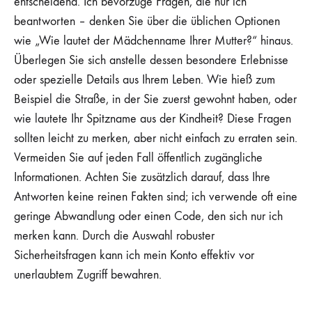
entscheidend. Ich bevorzuge Fragen, die nur ich
beantworten – denken Sie über die üblichen Optionen
wie „Wie lautet der Mädchenname Ihrer Mutter?“ hinaus.
Überlegen Sie sich anstelle dessen besondere Erlebnisse
oder spezielle Details aus Ihrem Leben. Wie hieß zum
Beispiel die Straße, in der Sie zuerst gewohnt haben, oder
wie lautete Ihr Spitzname aus der Kindheit? Diese Fragen
sollten leicht zu merken, aber nicht einfach zu erraten sein.
Vermeiden Sie auf jeden Fall öffentlich zugängliche
Informationen. Achten Sie zusätzlich darauf, dass Ihre
Antworten keine reinen Fakten sind; ich verwende oft eine
geringe Abwandlung oder einen Code, den sich nur ich
merken kann. Durch die Auswahl robuster
Sicherheitsfragen kann ich mein Konto effektiv vor
unerlaubtem Zugriff bewahren.