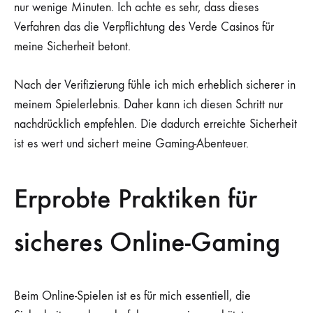
nur wenige Minuten. Ich achte es sehr, dass dieses
Verfahren das die Verpflichtung des Verde Casinos für
meine Sicherheit betont.
Nach der Verifizierung fühle ich mich erheblich sicherer in
meinem Spielerlebnis. Daher kann ich diesen Schritt nur
nachdrücklich empfehlen. Die dadurch erreichte Sicherheit
ist es wert und sichert meine Gaming-Abenteuer.
Erprobte Praktiken für
sicheres Online-Gaming
Beim Online-Spielen ist es für mich essentiell, die