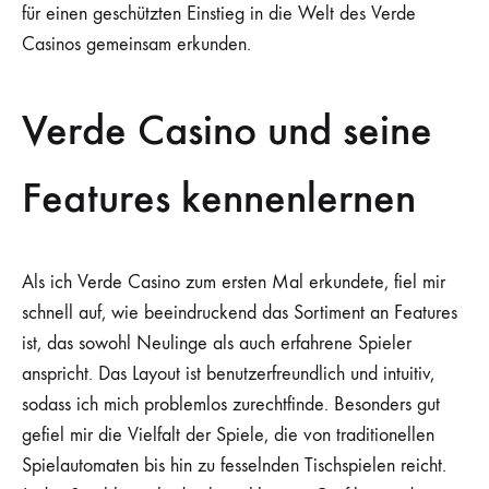
für einen geschützten Einstieg in die Welt des Verde
Casinos gemeinsam erkunden.
Verde Casino und seine
Features kennenlernen
Als ich Verde Casino zum ersten Mal erkundete, fiel mir
schnell auf, wie beeindruckend das Sortiment an Features
ist, das sowohl Neulinge als auch erfahrene Spieler
anspricht. Das Layout ist benutzerfreundlich und intuitiv,
sodass ich mich problemlos zurechtfinde. Besonders gut
gefiel mir die Vielfalt der Spiele, die von traditionellen
Spielautomaten bis hin zu fesselnden Tischspielen reicht.