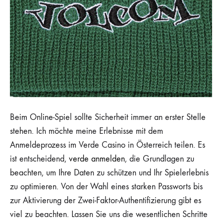
Beim Online-Spiel sollte Sicherheit immer an erster Stelle
stehen. Ich möchte meine Erlebnisse mit dem
Anmeldeprozess im Verde Casino in Österreich teilen. Es
ist entscheidend,
verde anmelden
, die Grundlagen zu
beachten, um Ihre Daten zu schützen und Ihr Spielerlebnis
zu optimieren. Von der Wahl eines starken Passworts bis
zur Aktivierung der Zwei-Faktor-Authentifizierung gibt es
viel zu beachten. Lassen Sie uns die wesentlichen Schritte