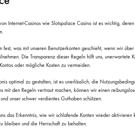
n Internet-Casinos wie Slotspalace Casino ist es wichtig, deren 
n.
en fest, was mit unseren Benutzerkonten geschieht, wenn wir übe
teilnehmen. Die Transparenz dieser Regeln hilft uns, unerwartete
Kontos oder mögliche Kosten zu vermeiden.
is optimal zu gestalten, ist es unerlässlich, die Nutzungsbedingu
ns mit den Regeln vertraut machen, können wir einen reibungslose
 und unser schwer verdientes Guthaben schützen.
ns das Erkenntnis, wie wir schlafende Konten wieder aktivieren 
 zu bleiben und die Herrschaft zu behalten.