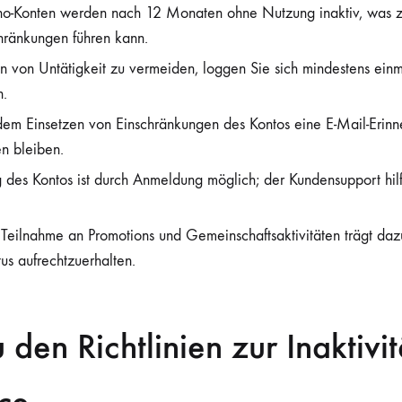
no-Konten werden nach 12 Monaten ohne Nutzung inaktiv, was 
ränkungen führen kann.
von Untätigkeit zu vermeiden, loggen Sie sich mindestens einm
n.
dem Einsetzen von Einschränkungen des Kontos eine E-Mail-Erinne
n bleiben.
 des Kontos ist durch Anmeldung möglich; der Kundensupport hilf
Teilnahme an Promotions und Gemeinschaftsaktivitäten trägt daz
tus aufrechtzuerhalten.
 den Richtlinien zur Inaktivit
ce