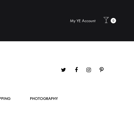
My YE Account
0
Twitter
Facebook
Instagram
Pinterest
PPING
PHOTOGRAPHY