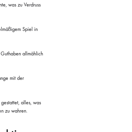
nte, was zu Verdruss
elmäßigem Spiel in
 Guthaben allmählich
ange mit der
estattet, alles, was
en zu wahren.