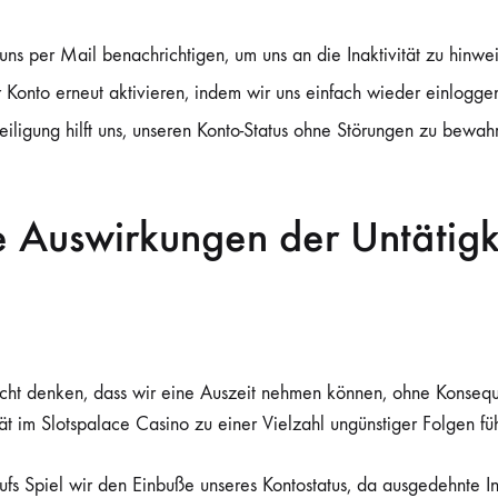
uns per Mail benachrichtigen, um uns an die Inaktivität zu hinwe
 Konto erneut aktivieren, indem wir uns einfach wieder einlogge
iligung hilft uns, unseren Konto-Status ohne Störungen zu bewah
 Auswirkungen der Untätigk
icht denken, dass wir eine Auszeit nehmen können, ohne Konseq
tät im Slotspalace Casino zu einer Vielzahl ungünstiger Folgen fü
ufs Spiel wir den Einbuße unseres Kontostatus, da ausgedehnte Ina