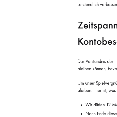
Letztendlich verbesser
Zeitspann
Kontobesc
Das Verständnis der In
bleiben können, bevo
Um unser Spielvergnüg
bleiben. Hier ist, was
Wir dürfen 12 Mon
Nach Ende diese