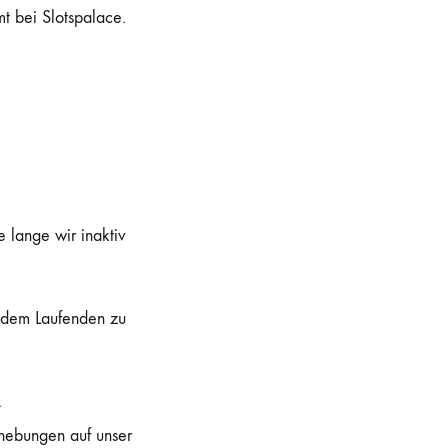
mt bei Slotspalace.
e lange wir inaktiv
f dem Laufenden zu
.
hebungen auf unser