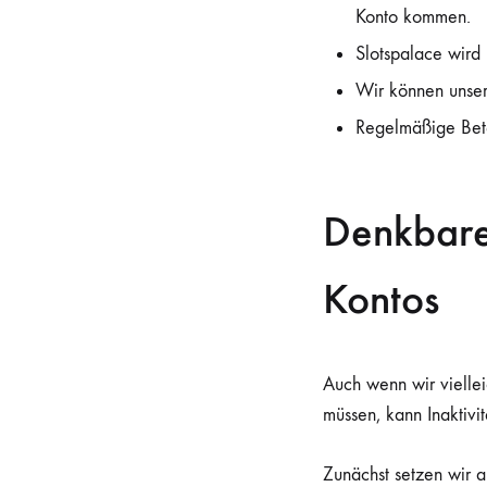
Konto kommen.
Slotspalace wird 
Wir können unser
Regelmäßige Bete
Denkbare
Kontos
Auch wenn wir vielle
müssen, kann Inaktivi
Zunächst setzen wir a