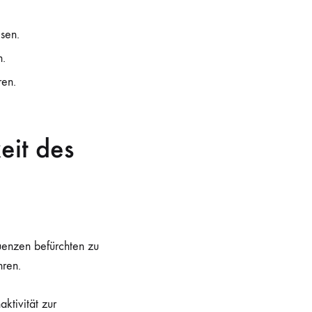
isen.
n.
ren.
eit des
uenzen befürchten zu
hren.
ktivität zur