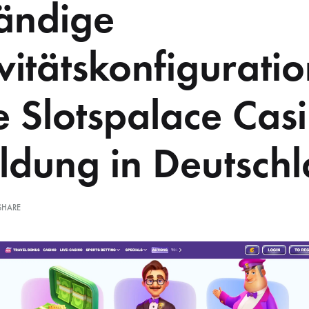
tändige
ivitätskonfigurati
e Slotspalace Cas
dung in Deutsch
SHARE