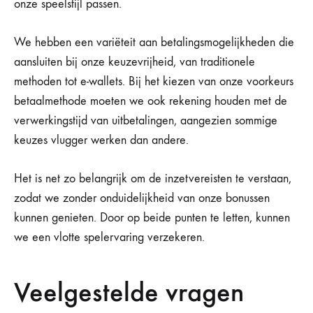
onze speelstijl passen.
We hebben een variëteit aan betalingsmogelijkheden die
aansluiten bij onze keuzevrijheid, van traditionele
methoden tot e-wallets. Bij het kiezen van onze voorkeurs
betaalmethode moeten we ook rekening houden met de
verwerkingstijd van uitbetalingen, aangezien sommige
keuzes vlugger werken dan andere.
Het is net zo belangrijk om de inzetvereisten te verstaan,
zodat we zonder onduidelijkheid van onze bonussen
kunnen genieten. Door op beide punten te letten, kunnen
we een vlotte spelervaring verzekeren.
Veelgestelde vragen