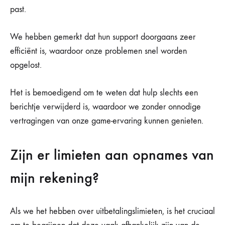
past.
We hebben gemerkt dat hun support doorgaans zeer
efficiënt is, waardoor onze problemen snel worden
opgelost.
Het is bemoedigend om te weten dat hulp slechts een
berichtje verwijderd is, waardoor we zonder onnodige
vertragingen van onze game-ervaring kunnen genieten.
Zijn er limieten aan opnames van
mijn rekening?
Als we het hebben over uitbetalingslimieten, is het cruciaal