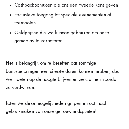
Cashbackbonussen die ons een tweede kans geven
Exclusieve toegang tot speciale evenementen of
toernooien.
Geldprijzen die we kunnen gebruiken om onze
gameplay te verbeteren.
Het is belangrijk om te beseffen dat sommige
bonusbeloningen een uiterste datum kunnen hebben, dus
we moeten op de hoogte blijven en ze claimen voordat
ze verdwijnen.
Laten we deze mogelijkheden grijpen en optimaal
gebruikmaken van onze getrouwheidspunten!