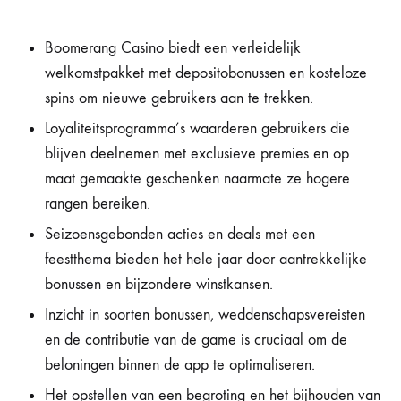
Boomerang Casino biedt een verleidelijk
welkomstpakket met depositobonussen en kosteloze
spins om nieuwe gebruikers aan te trekken.
Loyaliteitsprogramma’s waarderen gebruikers die
blijven deelnemen met exclusieve premies en op
maat gemaakte geschenken naarmate ze hogere
rangen bereiken.
Seizoensgebonden acties en deals met een
feestthema bieden het hele jaar door aantrekkelijke
bonussen en bijzondere winstkansen.
Inzicht in soorten bonussen, weddenschapsvereisten
en de contributie van de game is cruciaal om de
beloningen binnen de app te optimaliseren.
Het opstellen van een begroting en het bijhouden van