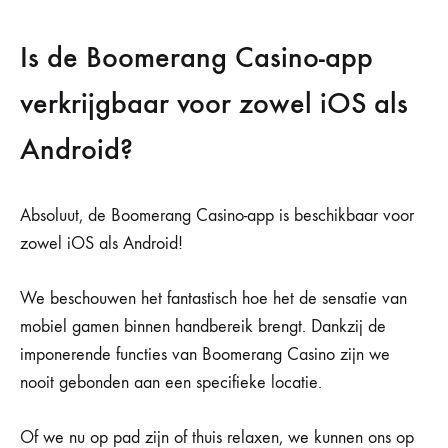
Is de Boomerang Casino-app
verkrijgbaar voor zowel iOS als
Android?
Absoluut, de Boomerang Casino-app is beschikbaar voor
zowel iOS als Android!
We beschouwen het fantastisch hoe het de sensatie van
mobiel gamen binnen handbereik brengt. Dankzij de
imponerende functies van Boomerang Casino zijn we
nooit gebonden aan een specifieke locatie.
Of we nu op pad zijn of thuis relaxen, we kunnen ons op