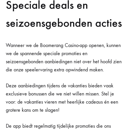
Speciale deals en
seizoensgebonden acties
Wanneer we de Boomerang Casino-app openen, kunnen
we de spannende speciale promoties en
seizoensgebonden aanbiedingen niet over het hoofd zien
die onze speelervaring extra opwindend maken.
Deze aanbiedingen tijdens de vakanties bieden vaak
exclusieve bonussen die we niet willen missen. Stel je
voor: de vakanties vieren met heerlijke cadeaus én een
grotere kans om te slagen!
De app biedt regelmatig tijdelijke promoties die ons