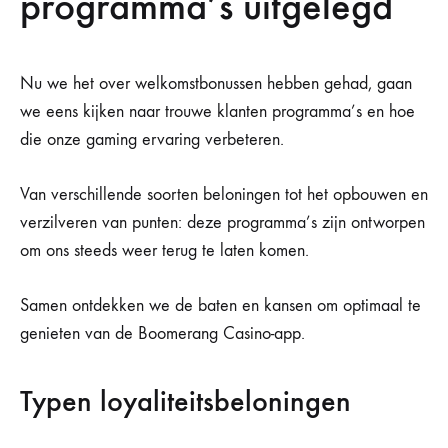
programma’s uitgelegd
Nu we het over welkomstbonussen hebben gehad, gaan
we eens kijken naar trouwe klanten programma’s en hoe
die onze gaming ervaring verbeteren.
Van verschillende soorten beloningen tot het opbouwen en
verzilveren van punten: deze programma’s zijn ontworpen
om ons steeds weer terug te laten komen.
Samen ontdekken we de baten en kansen om optimaal te
genieten van de Boomerang Casino-app.
Typen loyaliteitsbeloningen