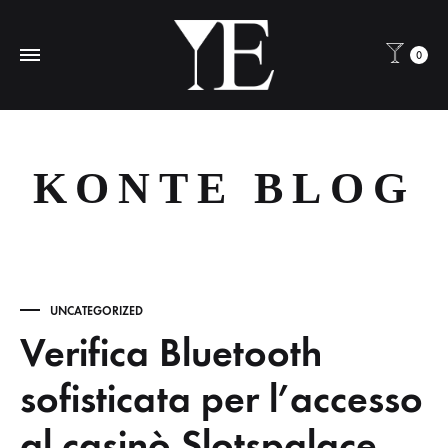
0
KONTE BLOG
UNCATEGORIZED
Verifica Bluetooth
sofisticata per l’accesso
al casinò Slotspalace