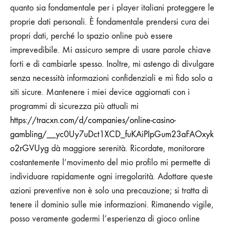
quanto sia fondamentale per i player italiani proteggere le
proprie dati personali. È fondamentale prendersi cura dei
propri dati, perché lo spazio online può essere
imprevedibile. Mi assicuro sempre di usare parole chiave
forti e di cambiarle spesso. Inoltre, mi astengo di divulgare
senza necessità informazioni confidenziali e mi fido solo a
siti sicure. Mantenere i miei device aggiornati con i
programmi di sicurezza più attuali mi
https://tracxn.com/d/companies/online-casino-
gambling/__yc0Uy7uDct1XCD_fuKAiPIpGum23aFAOxyk
o2rGVUyg
dà maggiore serenità. Ricordate, monitorare
costantemente l’movimento del mio profilo mi permette di
individuare rapidamente ogni irregolarità. Adottare queste
azioni preventive non è solo una precauzione; si tratta di
tenere il dominio sulle mie informazioni. Rimanendo vigile,
posso veramente godermi l’esperienza di gioco online