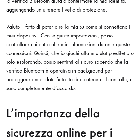
la verifica Bluetooth aiuta a confermare la mia identità,
aggiungendo un ulteriore livello di protezione.
Valuto il fatto di poter dire la mia su come si connettono i
miei dispositivi. Con le giuste impostazioni, posso
controllare chi entra alle mie informazioni durante queste
connessioni. Quindi, che io giochi alla mia slot prediletta o
solo esplorando, posso sentirmi al sicuro sapendo che la
verifica Bluetooth è operativa in background per
proteggere i miei dati. Si tratta di mantenere il controllo, e
sono completamente d’accordo.
L’importanza della
sicurezza online per i