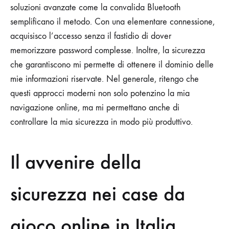
soluzioni avanzate come la convalida Bluetooth
semplificano il metodo. Con una elementare connessione,
acquisisco l’accesso senza il fastidio di dover
memorizzare password complesse. Inoltre, la sicurezza
che garantiscono mi permette di ottenere il dominio delle
mie informazioni riservate. Nel generale, ritengo che
questi approcci moderni non solo potenzino la mia
navigazione online, ma mi permettano anche di
controllare la mia sicurezza in modo più produttivo.
Il avvenire della
sicurezza nei case da
gioco online in Italia