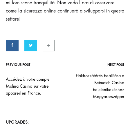
mi forniscono tranquillità. Non vedo l’ora di osservare
come la sicurezza online continuerà a svilupparsi in questo
settore!
PREVIOUS POST
NEXT POST
Fiókhozzáférés beállítása a
Accédez à votre compte
Betmatch Casino
Malina Casino sur votre
bejelentkezéshez
appareil en France.
Magyarországon
UPGRADES: