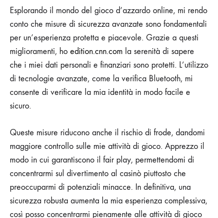
Esplorando il mondo del gioco d’azzardo online, mi rendo
conto che misure di sicurezza avanzate sono fondamentali
per un’esperienza protetta e piacevole. Grazie a questi
miglioramenti, ho
edition.cnn.com
la serenità di sapere
che i miei dati personali e finanziari sono protetti. L’utilizzo
di tecnologie avanzate, come la verifica Bluetooth, mi
consente di verificare la mia identità in modo facile e
sicuro.
Queste misure riducono anche il rischio di frode, dandomi
maggiore controllo sulle mie attività di gioco. Apprezzo il
modo in cui garantiscono il fair play, permettendomi di
concentrarmi sul divertimento al casinò piuttosto che
preoccuparmi di potenziali minacce. In definitiva, una
sicurezza robusta aumenta la mia esperienza complessiva,
così posso concentrarmi pienamente alle attività di gioco