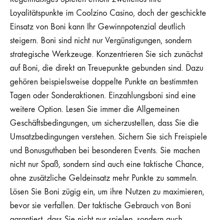
Loyalitätspunkte im Coolzino Casino, doch der geschickte
Einsatz von Boni kann Ihr Gewinnpotenzial deutlich
steigern. Boni sind nicht nur Vergünstigungen, sondern
strategische Werkzeuge. Konzentrieren Sie sich zunächst
auf Boni, die direkt an Treuepunkte gebunden sind. Dazu
gehören beispielsweise doppelte Punkte an bestimmten
Tagen oder Sonderaktionen. Einzahlungsboni sind eine
weitere Option. Lesen Sie immer die Allgemeinen
Geschäftsbedingungen, um sicherzustellen, dass Sie die
Umsatzbedingungen verstehen. Sichern Sie sich Freispiele
und Bonusguthaben bei besonderen Events. Sie machen
nicht nur Spaß, sondern sind auch eine taktische Chance,
ohne zusätzliche Geldeinsatz mehr Punkte zu sammeln.
Lösen Sie Boni zügig ein, um ihre Nutzen zu maximieren,
bevor sie verfallen. Der taktische Gebrauch von Boni
garantiert, dass Sie nicht nur spielen, sondern auch