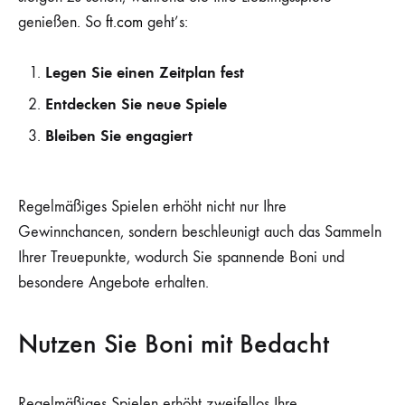
genießen. So
ft.com
geht’s:
Legen Sie einen Zeitplan fest
Entdecken Sie neue Spiele
Bleiben Sie engagiert
Regelmäßiges Spielen erhöht nicht nur Ihre
Gewinnchancen, sondern beschleunigt auch das Sammeln
Ihrer Treuepunkte, wodurch Sie spannende Boni und
besondere Angebote erhalten.
Nutzen Sie Boni mit Bedacht
Regelmäßiges Spielen erhöht zweifellos Ihre