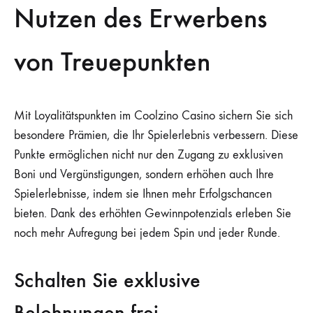
Nutzen des Erwerbens
von Treuepunkten
Mit Loyalitätspunkten im Coolzino Casino sichern Sie sich
besondere Prämien, die Ihr Spielerlebnis verbessern. Diese
Punkte ermöglichen nicht nur den Zugang zu exklusiven
Boni und Vergünstigungen, sondern erhöhen auch Ihre
Spielerlebnisse, indem sie Ihnen mehr Erfolgschancen
bieten. Dank des erhöhten Gewinnpotenzials erleben Sie
noch mehr Aufregung bei jedem Spin und jeder Runde.
Schalten Sie exklusive
Belohnungen frei