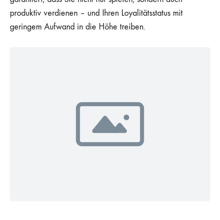
produktiv verdienen – und Ihren Loyalitätsstatus mit
geringem Aufwand in die Höhe treiben.