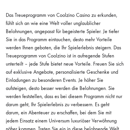
Das Treueprogramm von Coolzino Casino zu erkunden,
fühlt sich an wie eine Welt voller unglaublicher
Belohnungen, angepasst für begeisterte Spieler. Je tiefer
Sie in das Programm eintauchen, desto mehr Vorteile
werden Ihnen geboten, die Ihr Spielerlebnis steigern. Das
Treueprogramm von Coolzino ist in aufregende Stufen
unterteilt – jede Stufe bietet neue Vorteile. Freuen Sie sich
auf exklusive Angebote, personalisierte Geschenke und
Einladungen zu besonderen Events. Je höher Sie
aufsteigen, desto besser werden die Belohnungen. Sie
werden feststellen, dass es bei diesem Programm nicht nur
darum geht, Ihr Spielerlebnis zu verbessern. Es geht
darum, ein Abenteuer zu erschaffen, bei dem Sie mit
jedem Einsatz einem Universum luxuriöser Verwöhnung
näher kommen. Treten Sie ein in diese belohnende Welt