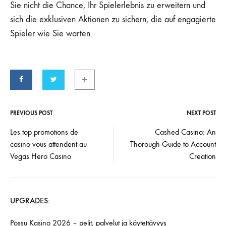
Sie nicht die Chance, Ihr Spielerlebnis zu erweitern und
sich die exklusiven Aktionen zu sichern, die auf engagierte
Spieler wie Sie warten.
PREVIOUS POST
NEXT POST
Les top promotions de
Cashed Casino: An
casino vous attendent au
Thorough Guide to Account
Vegas Hero Casino
Creation
UPGRADES:
Possu Kasino 2026 – pelit, palvelut ja käytettävyys