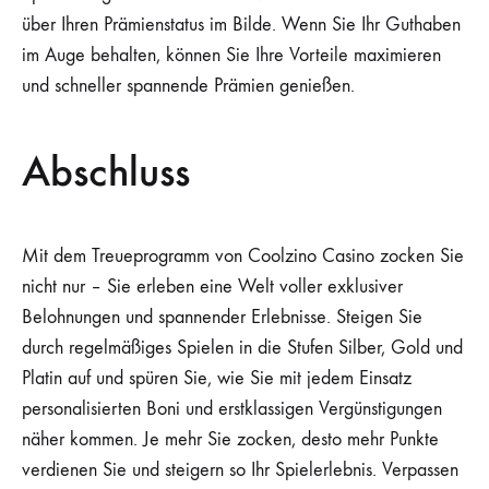
über Ihren Prämienstatus im Bilde. Wenn Sie Ihr Guthaben
im Auge behalten, können Sie Ihre Vorteile maximieren
und schneller spannende Prämien genießen.
Abschluss
Mit dem Treueprogramm von Coolzino Casino zocken Sie
nicht nur – Sie erleben eine Welt voller exklusiver
Belohnungen und spannender Erlebnisse. Steigen Sie
durch regelmäßiges Spielen in die Stufen Silber, Gold und
Platin auf und spüren Sie, wie Sie mit jedem Einsatz
personalisierten Boni und erstklassigen Vergünstigungen
näher kommen. Je mehr Sie zocken, desto mehr Punkte
verdienen Sie und steigern so Ihr Spielerlebnis. Verpassen