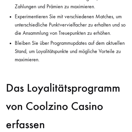
Zahlungen und Prämien zu maximieren.
Experimentieren Sie mit verschiedenen Matches, um
unterschiedliche Punktvervielfacher zu erhalten und so
die Ansammlung von Treuepunkten zu erhöhen.
Bleiben Sie über Programmupdates auf dem aktuellen
Stand, um Loyalitätspunkte und mögliche Vorteile zu
maximieren.
Das Loyalitätsprogramm
von Coolzino Casino
erfassen