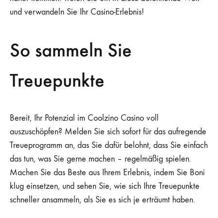
und verwandeln Sie Ihr Casino-Erlebnis!
So sammeln Sie
Treuepunkte
Bereit, Ihr Potenzial im Coolzino Casino voll
auszuschöpfen? Melden Sie sich sofort für das aufregende
Treueprogramm an, das Sie dafür belohnt, dass Sie einfach
das tun, was Sie gerne machen – regelmäßig spielen.
Machen Sie das Beste aus Ihrem Erlebnis, indem Sie Boni
klug einsetzen, und sehen Sie, wie sich Ihre Treuepunkte
schneller ansammeln, als Sie es sich je erträumt haben.