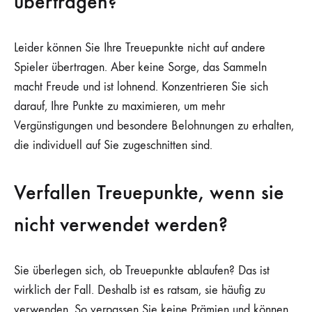
übertragen?
Leider können Sie Ihre Treuepunkte nicht auf andere
Spieler übertragen. Aber keine Sorge, das Sammeln
macht Freude und ist lohnend. Konzentrieren Sie sich
darauf, Ihre Punkte zu maximieren, um mehr
Vergünstigungen und besondere Belohnungen zu erhalten,
die individuell auf Sie zugeschnitten sind.
Verfallen Treuepunkte, wenn sie
nicht verwendet werden?
Sie überlegen sich, ob Treuepunkte ablaufen? Das ist
wirklich der Fall. Deshalb ist es ratsam, sie häufig zu
verwenden. So verpassen Sie keine Prämien und können