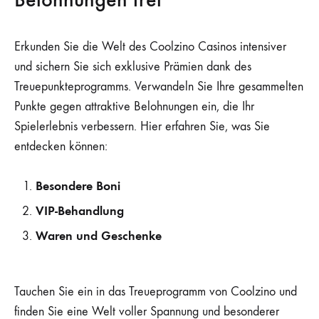
Erkunden Sie die Welt des Coolzino Casinos intensiver
und sichern Sie sich exklusive Prämien dank des
Treuepunkteprogramms. Verwandeln Sie Ihre gesammelten
Punkte gegen attraktive Belohnungen ein, die Ihr
Spielerlebnis verbessern. Hier erfahren Sie, was Sie
entdecken können:
Besondere Boni
VIP-Behandlung
Waren und Geschenke
Tauchen Sie ein in das Treueprogramm von Coolzino und
finden Sie eine Welt voller Spannung und besonderer