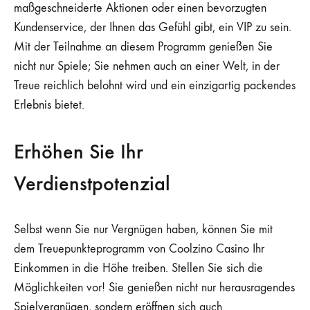
maßgeschneiderte Aktionen oder einen bevorzugten
Kundenservice, der Ihnen das Gefühl gibt, ein VIP zu sein.
Mit der Teilnahme an diesem Programm genießen Sie
nicht nur Spiele; Sie nehmen auch an einer Welt, in der
Treue reichlich belohnt wird und ein einzigartig packendes
Erlebnis bietet.
Erhöhen Sie Ihr
Verdienstpotenzial
Selbst wenn Sie nur Vergnügen haben, können Sie mit
dem Treuepunkteprogramm von Coolzino Casino Ihr
Einkommen in die Höhe treiben. Stellen Sie sich die
Möglichkeiten vor! Sie genießen nicht nur herausragendes
Spielvergnügen, sondern eröffnen sich auch