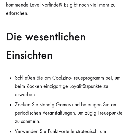
kommende Level vorfindet? Es gibt noch viel mehr zu
erforschen.
Die wesentlichen
Einsichten
Schließen Sie am Coolzino-Treueprogramm bei, um
beim Zocken einzigartige Loyalitätspunkte zu
erwerben.
Zocken Sie ständig Games und beteiligen Sie an
periodischen Veranstaltungen, um zügig Treuepunkte
zu sammeln.
Verwenden Sie Punktvorteile strategisch, um