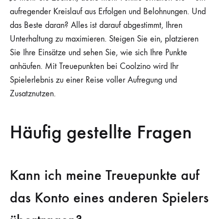
aufregender Kreislauf aus Erfolgen und Belohnungen. Und
das Beste daran? Alles ist darauf abgestimmt, Ihren
Unterhaltung zu maximieren. Steigen Sie ein, platzieren
Sie Ihre Einsätze und sehen Sie, wie sich Ihre Punkte
anhäufen. Mit Treuepunkten bei Coolzino wird Ihr
Spielerlebnis zu einer Reise voller Aufregung und
Zusatznutzen.
Häufig gestellte Fragen
Kann ich meine Treuepunkte auf
das Konto eines anderen Spielers