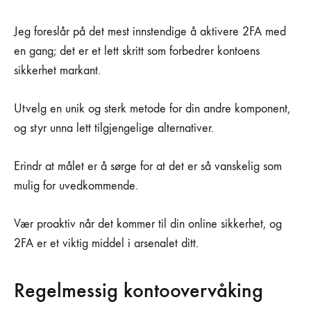
Jeg foreslår på det mest innstendige å aktivere 2FA med
en gang; det er et lett skritt som forbedrer kontoens
sikkerhet markant.
Utvelg en unik og sterk metode for din andre komponent,
og styr unna lett tilgjengelige alternativer.
Erindr at målet er å sørge for at det er så vanskelig som
mulig for uvedkommende.
Vær proaktiv når det kommer til din online sikkerhet, og
2FA er et viktig middel i arsenalet ditt.
Regelmessig kontoovervåking