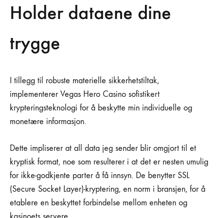
Holder dataene dine
trygge
I tillegg til robuste materielle sikkerhetstiltak,
implementerer Vegas Hero Casino sofistikert
krypteringsteknologi for å beskytte min individuelle og
monetære informasjon.
Dette impliserer at all data jeg sender blir omgjort til et
kryptisk format, noe som resulterer i at det er nesten umulig
for ikke-godkjente parter å få innsyn. De benytter SSL
(Secure Socket Layer)-kryptering, en norm i bransjen, for å
etablere en beskyttet forbindelse mellom enheten og
kasinoets servere.