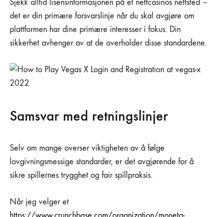
Sjekk alltid lisensinformasjonen på et nettcasinos nettsted –
det er din primære forsvarslinje når du skal avgjøre om
plattformen har dine primære interesser i fokus. Din
sikkerhet avhenger av at de overholder disse standardene.
Samsvar med retningslinjer
Selv om mange overser viktigheten av å følge
lovgivningsmessige standarder, er det avgjørende for å
sikre spillernes trygghet og fair spillpraksis.
Når jeg velger et
https://www.crunchbase.com/organization/moneta-