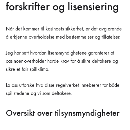
forskrifter og lisensiering
Når det kommer til kasinoets sikkerhet, er det avgjørende
å erkjenne overholdelse med bestemmelser og tillatelser.
Jeg har sett hvordan lisensmyndighetene garanterer at
casinoer overholder harde krav for å sikre deltakere og
sikre et fair spillklima.
La oss utforske hva disse regelverket innebærer for både
spillstedene og vi som deltakere.
Oversikt over tilsynsmyndigheter