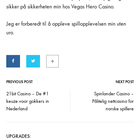
sikker på sikkerheten min hos Vegas Hero Casino.
Jeg er forberedt til å oppleve spillopplevelsen min uten
uro.
PREVIOUS POST
NEXT POST
21bit Casino – De #1
Spinlander Casino –
keuze voor gokkers in
Pålitelig nettcasino for
Nederland
norske spillere
UPGRADES: