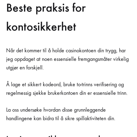
Beste praksis for
kontosikkerhet
Når det kommer til å holde casinokontoen din trygg, har
jeg oppdaget at noen essensielle fremgangsmåter virkelig
utgjør en forskjell.
Å lage et sikkert kodeord, bruke to-trinns verifisering og
regelmessig sjekke brukerkontoen din er essensielle trinn.
La oss undersøke hvordan disse grunnleggende
handlingene kan bidra til å sikre spillaktiviteten din.