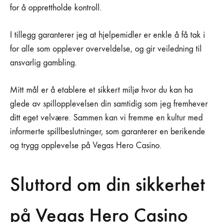
for å opprettholde kontroll.
I tillegg garanterer jeg at hjelpemidler er enkle å få tak i
for alle som opplever overveldelse, og gir veiledning til
ansvarlig gambling.
Mitt mål er å etablere et sikkert miljø hvor du kan ha
glede av spillopplevelsen din samtidig som jeg fremhever
ditt eget velvære. Sammen kan vi fremme en kultur med
informerte spillbeslutninger, som garanterer en berikende
og trygg opplevelse på Vegas Hero Casino.
Sluttord om din sikkerhet
på Vegas Hero Casino