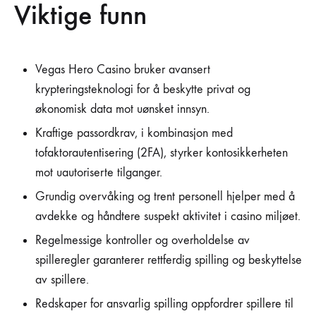
Viktige funn
Vegas Hero Casino bruker avansert
krypteringsteknologi for å beskytte privat og
økonomisk data mot uønsket innsyn.
Kraftige passordkrav, i kombinasjon med
tofaktorautentisering (2FA), styrker kontosikkerheten
mot uautoriserte tilganger.
Grundig overvåking og trent personell hjelper med å
avdekke og håndtere suspekt aktivitet i casino miljøet.
Regelmessige kontroller og overholdelse av
spilleregler garanterer rettferdig spilling og beskyttelse
av spillere.
Redskaper for ansvarlig spilling oppfordrer spillere til