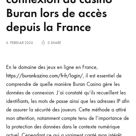
Buran lors de accès
depuis la France
6. FEBRUAR 2026
0 SHARE
En le domaine des jeux en ligne en France,
https://burankazino.com/fr-fr/login/
, il est essentiel de
comprendre de quelle manière Buran Casino gère les
données de connexion. J’ai constaté qu’ils recueillent les
identifiants, les mots de passe ainsi que les adresses IP afin
de assurer la sécurité des joueurs. Cette méthode a attiré
mon attention, notamment compte tenu de l’importance de
la protection des données dans le contexte numérique
actuel. Cependant ce qui a vraiment capté mon intérêt,