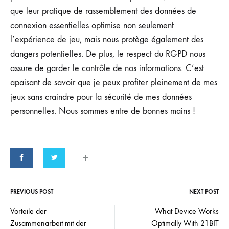
que leur pratique de rassemblement des données de
connexion essentielles optimise non seulement
l’expérience de jeu, mais nous protège également des
dangers potentielles. De plus, le respect du RGPD nous
assure de garder le contrôle de nos informations. C’est
apaisant de savoir que je peux profiter pleinement de mes
jeux sans craindre pour la sécurité de mes données
personnelles. Nous sommes entre de bonnes mains !
PREVIOUS POST
NEXT POST
Vorteile der
What Device Works
Zusammenarbeit mit der
Optimally With 21BIT