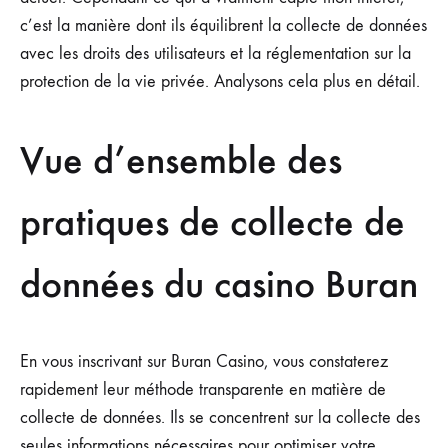
c’est la manière dont ils équilibrent la collecte de données
avec les droits des utilisateurs et la réglementation sur la
protection de la vie privée. Analysons cela plus en détail.
Vue d’ensemble des
pratiques de collecte de
données du casino Buran
En vous inscrivant sur Buran Casino, vous constaterez
rapidement leur méthode transparente en matière de
collecte de données. Ils se concentrent sur la collecte des
seules informations nécessaires pour optimiser votre