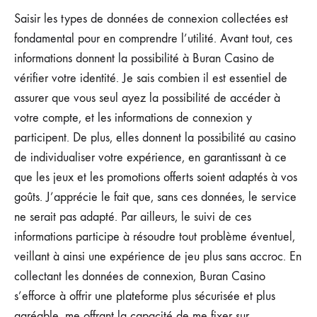
Saisir les types de données de connexion collectées est
fondamental pour en comprendre l’utilité. Avant tout, ces
informations donnent la possibilité à Buran Casino de
vérifier votre identité. Je sais combien il est essentiel de
assurer que vous seul ayez la possibilité de accéder à
votre compte, et les informations de connexion y
participent. De plus, elles donnent la possibilité au casino
de individualiser votre expérience, en garantissant à ce
que les jeux et les promotions offerts soient adaptés à vos
goûts. J’apprécie le fait que, sans ces données, le service
ne serait pas adapté. Par ailleurs, le suivi de ces
informations participe à résoudre tout problème éventuel,
veillant à ainsi une expérience de jeu plus sans accroc. En
collectant les données de connexion, Buran Casino
s’efforce à offrir une plateforme plus sécurisée et plus
agréable, me offrant la capacité de me fixer sur