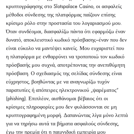
κρυπτογράφησης στο Slotspalace Casino, οι ασφαλείς
μέθοδοι σύνδεσης της πλατφόρμας παίζουν επίσης
κρίσιμο ρόλο στην προστασία του λογαριασμού μου.
Όταν συνδέομαι, διασφαλίζω πάντα ότι εφαρμόζω έναν
δυνατό, αποκλειστικό κωδικό πρόσβασης—έναν που δεν
είναι εύκολο να μαντέψει κανείς. Μου ευχαριστεί που
η πλατφόρμα με ενθαρρύνει να τροποποιώ τον κωδικό
πρόσβασής μου συχνά, αποτρέποντας την ανεπιθύμητη
πρόσβαση. Ο σχεδιασμός της σελίδας σύνδεσης είναι
εύχρηστος, βοηθώντας με να αναγνωρίζω τυχόν
παρατυπίες ή απόπειρες ηλεκτρονικού „ψαρέματος“
(phishing). Επιπλέον, αισθάνομαι βέβαιος ότι οι
κρίσιμες πληροφορίες μου δεν φυλάσσονται σε μη
κρυπτογραφημένη μορφή. Δαπανώντας λίγα μόνο λεπτά
για να τηρήσω αυτά τα βήματα ασφαλούς σύνδεσης,
έχω την ηρεμία ότι η παιχνιδική εμπειρία μου