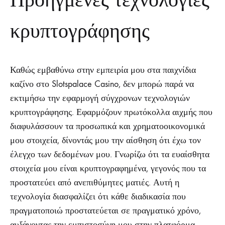
κρυπτογράφησης
Καθώς εμβαθύνω στην εμπειρία μου στα παιχνίδια
καζίνο στο Slotspalace Casino, δεν μπορώ παρά να
εκτιμήσω την εφαρμογή σύγχρονων τεχνολογιών
κρυπτογράφησης. Εφαρμόζουν πρωτόκολλα αιχμής που
διαφυλάσσουν τα προσωπικά και χρηματοοικονομικά
μου στοιχεία, δίνοντάς μου την αίσθηση ότι έχω τον
έλεγχο των δεδομένων μου. Γνωρίζω ότι τα ευαίσθητα
στοιχεία μου είναι κρυπτογραφημένα, γεγονός που τα
προστατεύει από ανεπιθύμητες ματιές. Αυτή η
τεχνολογία διασφαλίζει ότι κάθε διαδικασία που
πραγματοποιώ προστατεύεται σε πραγματικό χρόνο,
αυξάνοντας την εμπιστοσύνη μου στην πλατφόρμα.