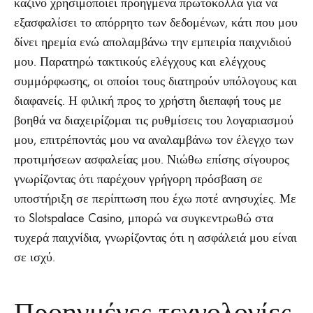
καζίνο χρησιμοποιεί προηγμένα πρωτόκολλα για να
εξασφαλίσει το απόρρητο των δεδομένων, κάτι που μου
δίνει ηρεμία ενώ απολαμβάνω την εμπειρία παιχνιδιού
μου. Παρατηρώ τακτικούς ελέγχους και ελέγχους
συμμόρφωσης, οι οποίοι τους διατηρούν υπόλογους και
διαφανείς. Η φιλική προς το χρήστη διεπαφή τους με
βοηθά να διαχειρίζομαι τις ρυθμίσεις του λογαριασμού
μου, επιτρέποντάς μου να αναλαμβάνω τον έλεγχο των
προτιμήσεων ασφαλείας μου. Νιώθω επίσης σίγουρος
γνωρίζοντας ότι παρέχουν γρήγορη πρόσβαση σε
υποστήριξη σε περίπτωση που έχω ποτέ ανησυχίες. Με
το Slotspalace Casino, μπορώ να συγκεντρωθώ στα
τυχερά παιχνίδια, γνωρίζοντας ότι η ασφάλειά μου είναι
σε ισχύ.
Προηγμένες τεχνολογίες