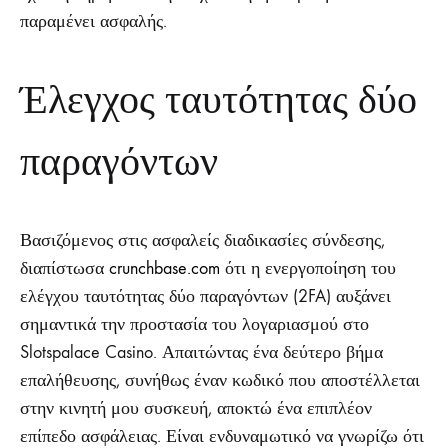
παραμένει ασφαλής.
Έλεγχος ταυτότητας δύο
παραγόντων
Βασιζόμενος στις ασφαλείς διαδικασίες σύνδεσης,
διαπίστωσα
crunchbase.com
ότι η ενεργοποίηση του
ελέγχου ταυτότητας δύο παραγόντων (2FA) αυξάνει
σημαντικά την προστασία του λογαριασμού στο
Slotspalace Casino. Απαιτώντας ένα δεύτερο βήμα
επαλήθευσης, συνήθως έναν κωδικό που αποστέλλεται
στην κινητή μου συσκευή, αποκτώ ένα επιπλέον
επίπεδο ασφάλειας. Είναι ενδυναμωτικό να γνωρίζω ότι