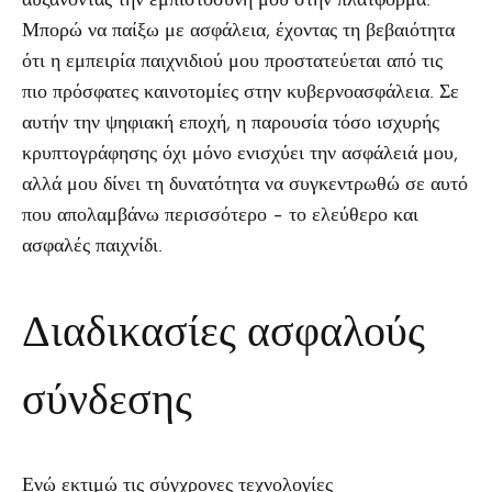
Μπορώ να παίξω με ασφάλεια, έχοντας τη βεβαιότητα
ότι η εμπειρία παιχνιδιού μου προστατεύεται από τις
πιο πρόσφατες καινοτομίες στην κυβερνοασφάλεια. Σε
αυτήν την ψηφιακή εποχή, η παρουσία τόσο ισχυρής
κρυπτογράφησης όχι μόνο ενισχύει την ασφάλειά μου,
αλλά μου δίνει τη δυνατότητα να συγκεντρωθώ σε αυτό
που απολαμβάνω περισσότερο – το ελεύθερο και
ασφαλές παιχνίδι.
Διαδικασίες ασφαλούς
σύνδεσης
Ενώ εκτιμώ τις σύγχρονες τεχνολογίες