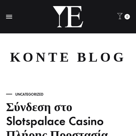
0
KONTE BLOG
UNCATEGORIZED
Σύνδεση στο
Slotspalace Casino
Πλήρης Προστασία