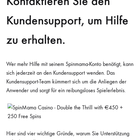
Kontaktieren Sie den
Kundensupport, um Hilfe
zu erhalten.
Wer mehr Hilfe mit seinem Spinmama-Konto benötigt, kann
sich jederzeit an den Kundensupport wenden. Das
Kundensupport-Team kümmert sich um die Anliegen der
Anwender und sorgt für ein reibungsloses Spielerlebnis.
Hier sind vier wichtige Gründe, warum Sie Unterstützung