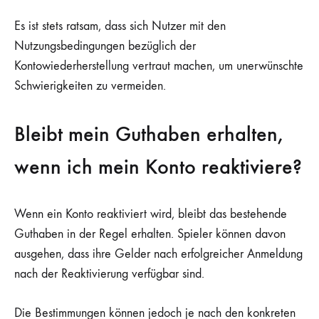
Es ist stets ratsam, dass sich Nutzer mit den
Nutzungsbedingungen bezüglich der
Kontowiederherstellung vertraut machen, um unerwünschte
Schwierigkeiten zu vermeiden.
Bleibt mein Guthaben erhalten,
wenn ich mein Konto reaktiviere?
Wenn ein Konto reaktiviert wird, bleibt das bestehende
Guthaben in der Regel erhalten. Spieler können davon
ausgehen, dass ihre Gelder nach erfolgreicher Anmeldung
nach der Reaktivierung verfügbar sind.
Die Bestimmungen können jedoch je nach den konkreten