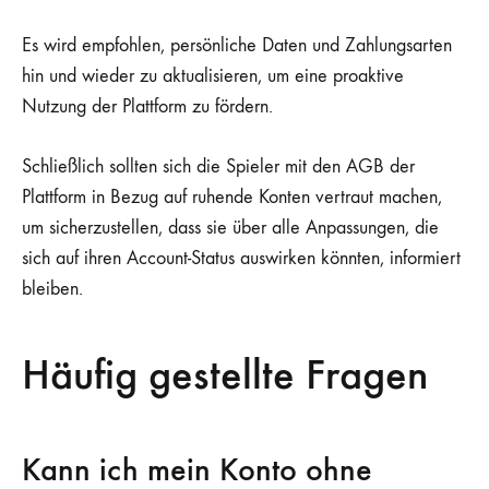
Es wird empfohlen, persönliche Daten und Zahlungsarten
hin und wieder zu aktualisieren, um eine proaktive
Nutzung der Plattform zu fördern.
Schließlich sollten sich die Spieler mit den AGB der
Plattform in Bezug auf ruhende Konten vertraut machen,
um sicherzustellen, dass sie über alle Anpassungen, die
sich auf ihren Account-Status auswirken könnten, informiert
bleiben.
Häufig gestellte Fragen
Kann ich mein Konto ohne