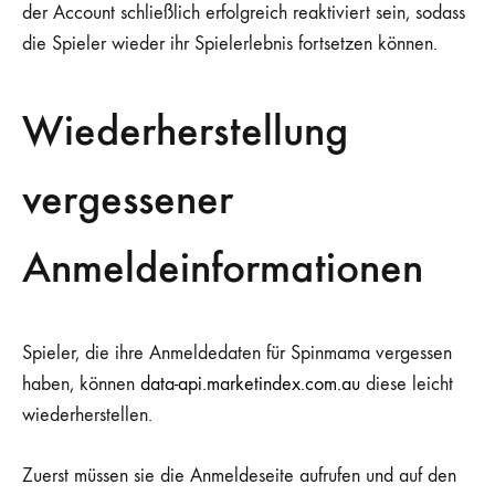
der Account schließlich erfolgreich reaktiviert sein, sodass
die Spieler wieder ihr Spielerlebnis fortsetzen können.
Wiederherstellung
vergessener
Anmeldeinformationen
Spieler, die ihre Anmeldedaten für Spinmama vergessen
haben, können
data-api.marketindex.com.au
diese leicht
wiederherstellen.
Zuerst müssen sie die Anmeldeseite aufrufen und auf den