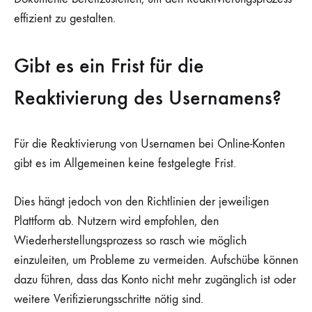
effizient zu gestalten.
Gibt es ein Frist für die
Reaktivierung des Usernamens?
Für die Reaktivierung von Usernamen bei Online-Konten
gibt es im Allgemeinen keine festgelegte Frist.
Dies hängt jedoch von den Richtlinien der jeweiligen
Plattform ab. Nutzern wird empfohlen, den
Wiederherstellungsprozess so rasch wie möglich
einzuleiten, um Probleme zu vermeiden. Aufschübe können
dazu führen, dass das Konto nicht mehr zugänglich ist oder
weitere Verifizierungsschritte nötig sind.