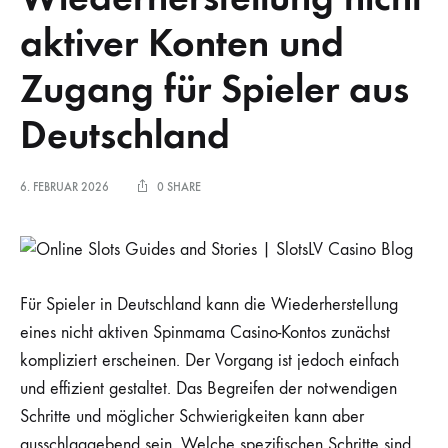
aktiver Konten und
Zugang für Spieler aus
Deutschland
6. FEBRUAR 2026
0 SHARE
Für Spieler in Deutschland kann die Wiederherstellung
eines nicht aktiven Spinmama Casino-Kontos zunächst
kompliziert erscheinen. Der Vorgang ist jedoch einfach
und effizient gestaltet. Das Begreifen der notwendigen
Schritte und möglicher Schwierigkeiten kann aber
ausschlaggebend sein. Welche spezifischen Schritte sind