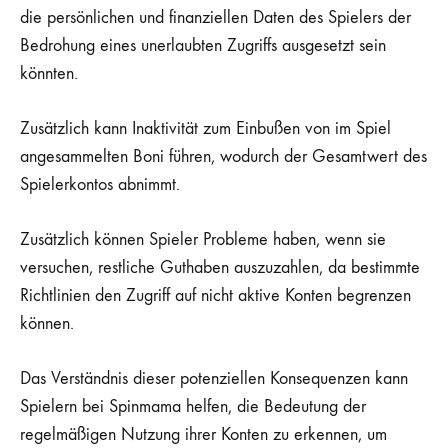
die persönlichen und finanziellen Daten des Spielers der
Bedrohung eines unerlaubten Zugriffs ausgesetzt sein
könnten.
Zusätzlich kann Inaktivität zum Einbußen von im Spiel
angesammelten Boni führen, wodurch der Gesamtwert des
Spielerkontos abnimmt.
Zusätzlich können Spieler Probleme haben, wenn sie
versuchen, restliche Guthaben auszuzahlen, da bestimmte
Richtlinien den Zugriff auf nicht aktive Konten begrenzen
können.
Das Verständnis dieser potenziellen Konsequenzen kann
Spielern bei Spinmama helfen, die Bedeutung der
regelmäßigen Nutzung ihrer Konten zu erkennen, um