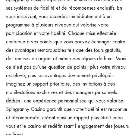
ses systèmes de fidélité et de récompenses exclusifs. En
vous inscrivant, vous accédez immédiatement à un
programme à plusieurs niveaux qui valorise votre
participation et votre fidélité. Chaque mise effectuée
contribue à vos points, que vous pouvez échanger contre
des avantages remarquables tels que des tours gratuits,
des remises en argent et même des séjours de luxe. Mais
ce n’est pas qu’une question de points ; plus votre niveau
est élevé, plus les avantages deviennent privilégiés.
Imaginez un support prioritaire, des invitations à des
manifestations exclusives et des managers personnels
dédiés : une expérience personnalisée qui vous valorise.
Spingranny Casino garantit que votre fidélité est reconnue
et récompensée, créant ainsi un rapport plus étroit entre
vous et le casino et redéfinissant l’engagement des joueurs
en ligne.