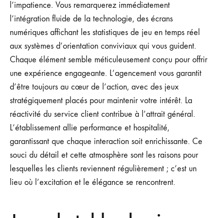
l’impatience. Vous remarquerez immédiatement
l’intégration fluide de la technologie, des écrans
numériques affichant les statistiques de jeu en temps réel
aux systèmes d’orientation conviviaux qui vous guident.
Chaque élément semble méticuleusement conçu pour offrir
une expérience engageante. L’agencement vous garantit
d’être toujours au cœur de l’action, avec des jeux
stratégiquement placés pour maintenir votre intérêt. La
réactivité du service client contribue à l’attrait général.
L’établissement allie performance et hospitalité,
garantissant que chaque interaction soit enrichissante. Ce
souci du détail et cette atmosphère sont les raisons pour
lesquelles les clients reviennent régulièrement ; c’est un
lieu où l’excitation et le élégance se rencontrent.