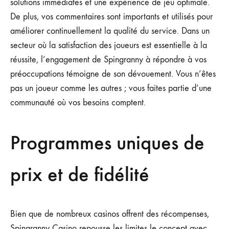
solutions immédiates et une expérience de jeu optimale.
De plus, vos commentaires sont importants et utilisés pour
améliorer continuellement la qualité du service. Dans un
secteur où la satisfaction des joueurs est essentielle à la
réussite, l’engagement de Spingranny à répondre à vos
préoccupations témoigne de son dévouement. Vous n’êtes
pas un joueur comme les autres ; vous faites partie d’une
communauté où vos besoins comptent.
Programmes uniques de
prix et de fidélité
Bien que de nombreux casinos offrent des récompenses,
Spingranny Casino repousse les limites le concept avec