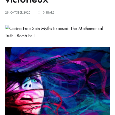
29. OKTOBER 2025
0 SHARE