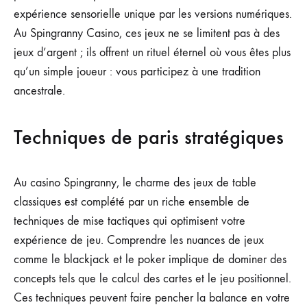
expérience sensorielle unique par les versions numériques.
Au Spingranny Casino, ces jeux ne se limitent pas à des
jeux d’argent ; ils offrent un rituel éternel où vous êtes plus
qu’un simple joueur : vous participez à une tradition
ancestrale.
Techniques de paris stratégiques
Au casino Spingranny, le charme des jeux de table
classiques est complété par un riche ensemble de
techniques de mise tactiques qui optimisent votre
expérience de jeu. Comprendre les nuances de jeux
comme le blackjack et le poker implique de dominer des
concepts tels que le calcul des cartes et le jeu positionnel.
Ces techniques peuvent faire pencher la balance en votre