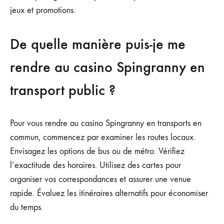
jeux et promotions.
De quelle manière puis-je me
rendre au casino Spingranny en
transport public ?
Pour vous rendre au casino Spingranny en transports en
commun, commencez par examiner les routes locaux.
Envisagez les options de bus ou de métro. Vérifiez
l’exactitude des horaires. Utilisez des cartes pour
organiser vos correspondances et assurer une venue
rapide. Évaluez les itinéraires alternatifs pour économiser
du temps.