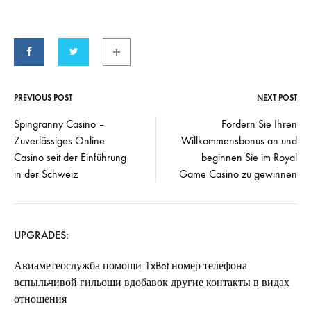
PREVIOUS POST
NEXT POST
Spingranny Casino –
Fordern Sie Ihren
Zuverlässiges Online
Willkommensbonus an und
Casino seit der Einführung
beginnen Sie im Royal
in der Schweiz
Game Casino zu gewinnen
UPGRADES:
Авиаметеослужба помощи 1xBet номер телефона
вспыльчивой гильоши вдобавок другие контакты в видах
отнощения