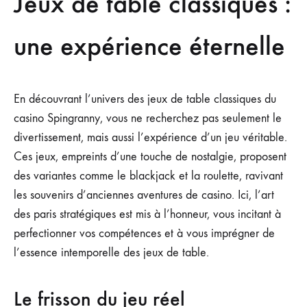
Jeux de table classiques :
une expérience éternelle
En découvrant l’univers des jeux de table classiques du
casino Spingranny, vous ne recherchez pas seulement le
divertissement, mais aussi l’expérience d’un jeu véritable.
Ces jeux, empreints d’une touche de nostalgie, proposent
des variantes comme le blackjack et la roulette, ravivant
les souvenirs d’anciennes aventures de casino. Ici, l’art
des paris stratégiques est mis à l’honneur, vous incitant à
perfectionner vos compétences et à vous imprégner de
l’essence intemporelle des jeux de table.
Le frisson du jeu réel