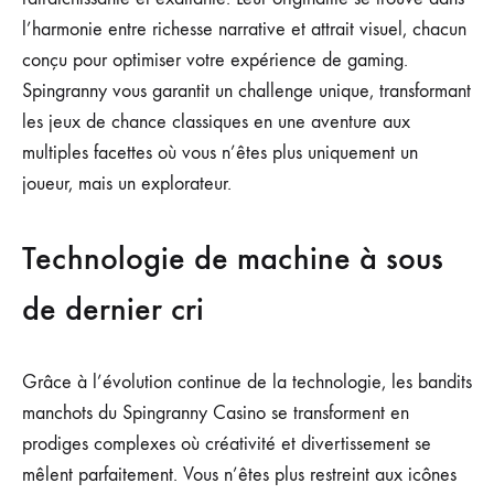
l’harmonie entre richesse narrative et attrait visuel, chacun
conçu pour optimiser votre expérience de gaming.
Spingranny vous garantit un challenge unique, transformant
les jeux de chance classiques en une aventure aux
multiples facettes où vous n’êtes plus uniquement un
joueur, mais un explorateur.
Technologie de machine à sous
de dernier cri
Grâce à l’évolution continue de la technologie, les bandits
manchots du Spingranny Casino se transforment en
prodiges complexes où créativité et divertissement se
mêlent parfaitement. Vous n’êtes plus restreint aux icônes