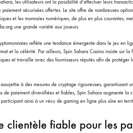
ara, les utilisateurs ont la possibilité d’effectuer leurs transacti
paiement sécurisées offertes. Le site offre de nombreuses option
siques et les monnaies numériques, de plus en plus courantes, met
ia.org
une grande variété aux joueurs.
ryptomonnaies reflète une tendance émergente dans le jeu en lign
at et la célérité. Par ailleurs, Spin Sahara Casino insiste sur la f
ues et travaille avec des fournisseurs réputés afin de protéger l
ssujettie à des mesures de cryptage rigoureuses, garantissant un
s de paiement diversifiées et fiables, Spin Sahara augmente la cr
participant ainsi à un vécu de gaming en ligne plus sûre en terri
e clientèle fiable pour les pa