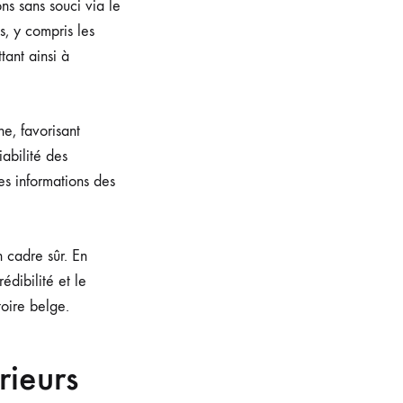
ons sans souci via le
s, y compris les
tant ainsi à
e, favorisant
iabilité des
es informations des
 cadre sûr. En
édibilité et le
toire belge.
rieurs