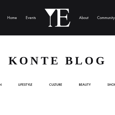
Home
Events
About
Community
YE
Munich
KONTE BLOG
N
LIFESTYLE
CULTURE
BEAUTY
SHO