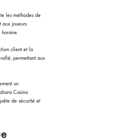
ète les méthodes de
t aux joueurs
 horaire.
ion client et la
rsifié, permettant aux
lement un
 Sahara Casino
uête de sécurité et
ue