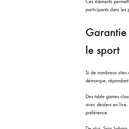
Ces éléments permette
participants dans le
Garantie 
le sport
Si de nombreux sites 
démarque, répondant 
Des table games clas
avec dealers en live,
préférence.
De plus, Spin Sahara 