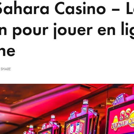
Sahara Casino – L
 pour jouer en li
gne
 SHARE