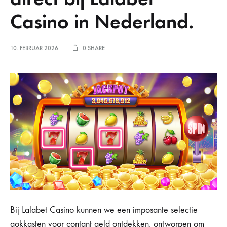
Casino in Nederland.
10. FEBRUAR 2026
0 SHARE
Bij Lalabet Casino kunnen we een imposante selectie
gokkasten voor contant geld ontdekken, ontworpen om