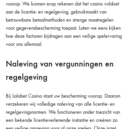
voorop. We kunnen erop rekenen dat het casino voldoet
aan de licentie- en regelgeving, gebruikmaakt van
betrouwbare betaalmethoden en strenge maatregelen
voor gegevensbescherming toepast. Laten we eens kijken
hoe deze factoren bijdragen aan een veilige spelervaring
voor ons allemaal.
Naleving van vergunningen en
regelgeving
Bij Lalabet Casino staat uw bescherming voorop. Daarom
verzekeren wij volledige naleving van alle licentie- en
regelgevingsnormen. We functioneren onder toezicht van
een bekende licentieverlenende instantie en creëren zo
een veilige omgeving voor al onze spelers. Onze inzet