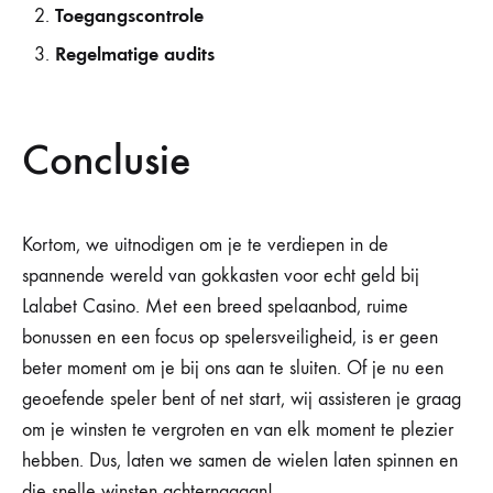
Toegangscontrole
Regelmatige audits
Conclusie
Kortom, we uitnodigen om je te verdiepen in de
spannende wereld van gokkasten voor echt geld bij
Lalabet Casino. Met een breed spelaanbod, ruime
bonussen en een focus op spelersveiligheid, is er geen
beter moment om je bij ons aan te sluiten. Of je nu een
geoefende speler bent of net start, wij assisteren je graag
om je winsten te vergroten en van elk moment te plezier
hebben. Dus, laten we samen de wielen laten spinnen en
die snelle winsten achternagaan!