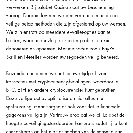
verwerken. Bij Lalabet Casino staat uw bescherming
voorop. Daarom leveren we een verscheidenheid aan
veilige betaalmethoden die zijn afgestemd op uw wensen.
We zijn er trots op meerdere e-wallet-opties aan te
bieden, waarmee u vlug en zonder problemen kunt
deponeren en opnemen. Met methoden zoals PayPal,
Skrill en Neteller worden uw tegoeden veilig beheerd.
Bovendien omarmen we het nieuwe tijdperk van
transacties met cryptocurrency-betalingen, waardoor je
BTC, ETH en andere cryptocurrencies kunt gebruiken.
Deze veilige opties optimaliseren niet alleen je
spelervaring, maar zorgen er ook voor dat je financiële
gegevens veilig zijn. Vertrouw erop dat we bij Lalabet de
hoogste beveiligingsstandaarden hanteren, zodat jij je kunt
concentreren op het plezier hebben van de sensatie van