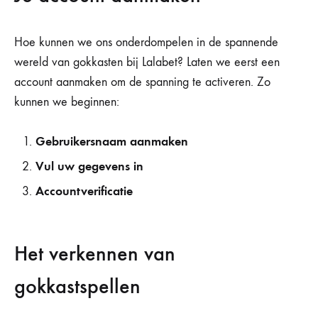
Hoe kunnen we ons onderdompelen in de spannende
wereld van gokkasten bij Lalabet? Laten we eerst een
account aanmaken om de spanning te activeren. Zo
kunnen we beginnen:
Gebruikersnaam aanmaken
Vul uw gegevens in
Accountverificatie
Het verkennen van
gokkastspellen