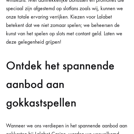
winstkans. Met aantrekkelijke bonussen en promoties die
speciaal zijn afgestemd op slotfans zoals wij, kunnen we
onze totale ervaring verrijken. Kiezen voor Lalabet
betekent dat we niet zomaar spelen; we beheersen de
kunst van het spelen op slots met contant geld. Laten we
deze gelegenheid grijpen!
Ontdek het spannende
aanbod aan
gokkastspellen
Wanneer we ons verdiepen in het spannende aanbod aan