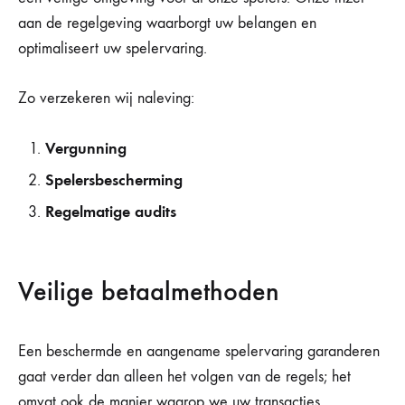
aan de regelgeving waarborgt uw belangen en
optimaliseert uw spelervaring.
Zo verzekeren wij naleving:
Vergunning
Spelersbescherming
Regelmatige audits
Veilige betaalmethoden
Een beschermde en aangename spelervaring garanderen
gaat verder dan alleen het volgen van de regels; het
omvat ook de manier waarop we uw transacties