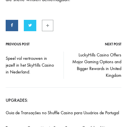
PREVIOUS POST
NEXT POST
LuckyHills Casino Offers
Speel vol vertrouwen in
Major Gaming Options and
jezelf in het SkyHills Casino
Bigger Rewards in United
in Nederland.
Kingdom
UPGRADES:
Guia de Transações no Shuffle Casino para Usuários de Portugal