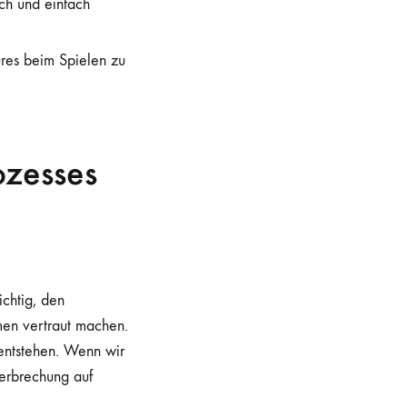
ch und einfach
ures beim Spielen zu
ozesses
ichtig, den
men vertraut machen.
entstehen. Wenn wir
erbrechung auf