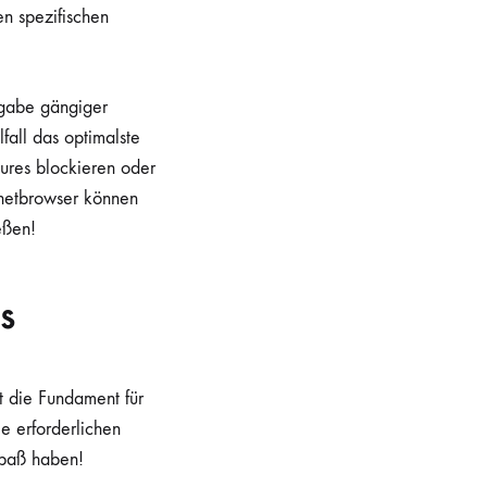
en spezifischen
sgabe gängiger
all das optimalste
ures blockieren oder
rnetbrowser können
eßen!
s
t die Fundament für
e erforderlichen
spaß haben!