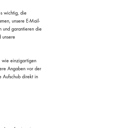
s wichtig, die
men, unsere E-Mail-
n und garantieren die
d unsere
 wie einzigartigen
nsere Angaben vor der
e Aufschub direkt in