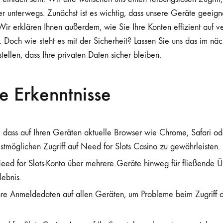
r unterwegs. Zunächst ist es wichtig, dass unsere Geräte geeig
Wir erklären Ihnen außerdem, wie Sie Ihre Konten effizient auf 
. Doch wie steht es mit der Sicherheit? Lassen Sie uns das im näc
tellen, dass Ihre privaten Daten sicher bleiben.
e Erkenntnisse
r, dass auf Ihren Geräten aktuelle Browser wie Chrome, Safari oder
stmöglichen Zugriff auf Need for Slots Casino zu gewährleisten.
eed for Slots-Konto über mehrere Geräte hinweg für fließende 
lebnis.
hre Anmeldedaten auf allen Geräten, um Probleme beim Zugriff a