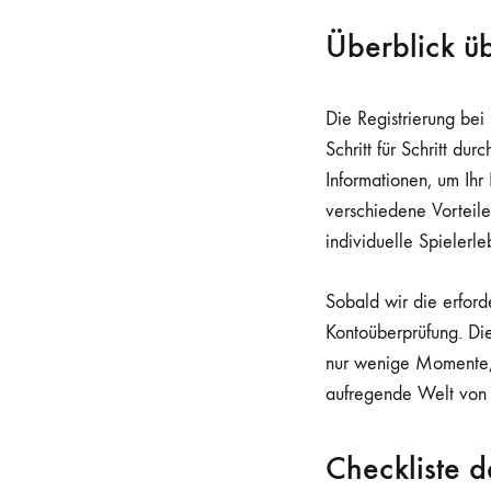
Überblick ü
Die Registrierung bei
Schritt für Schritt du
Informationen, um Ihr 
verschiedene Vorteil
individuelle Spielerle
Sobald wir die erford
Kontoüberprüfung. Die
nur wenige Momente, i
aufregende Welt von 
Checkliste d